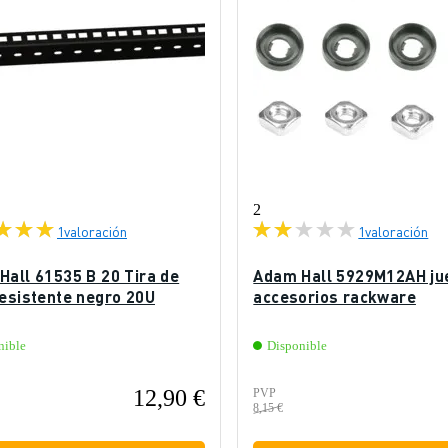
2
1
valoración
1
valoración
Hall 61535 B 20 Tira de
Adam Hall 5929M12AH ju
resistente negro 20U
accesorios rackware
nible
Disponible
12,90 €
PVP
8,15 €