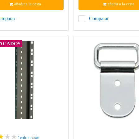
añadir a la cesta
añadir a la cesta
omparar
Comparar
ACADOS
1
valoración