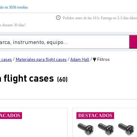
do en 3036 reseñas
Pedidos antes de las 16 h: Entrega en 2-3 días labor
n durante 30 días!
t cases
Materiales para flight cases
Adam Hall
Filtros
/
/
/
 flight cases
(60)
ACADOS
DESTACADOS