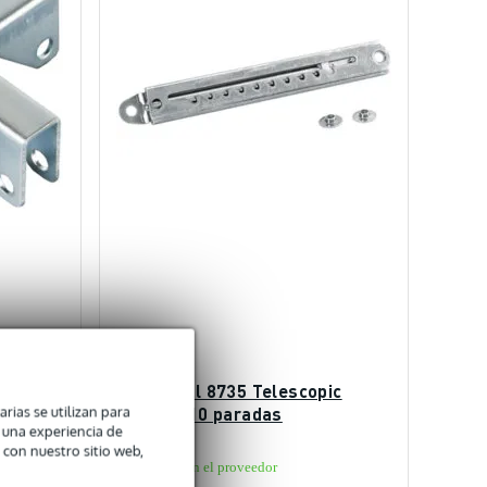
ra
Adam Hall 8735 Telescopic
arias se utilizan para
Support 10 paradas
n una experiencia de
 con nuestro sitio web,
En stock en el proveedor