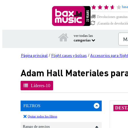
basa
Devoluciones gratuitas
¡Garantía de devolució
ver todas las
categorías
Página principal
Flight cases y bolsas
Accesorios para fligh
/
/
Adam Hall Materiales para
Líderes-10
FILTROS
DEST
Quitar todos los filtros
Rango de precios