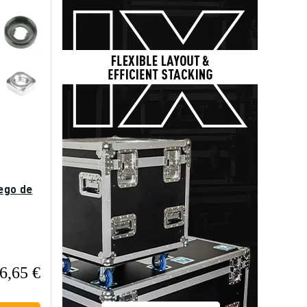
ego de
6,65 €