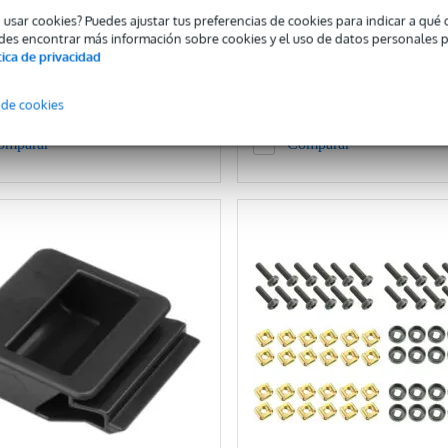
o usar cookies? Puedes ajustar tus preferencias de cookies para indicar a qu
0,42 €
PVP
des encontrar más información sobre cookies y el uso de datos personales 
2,47 €
tica de privacidad
añadir a la cesta
añadir a la cesta
 de cookies
omparar
Comparar