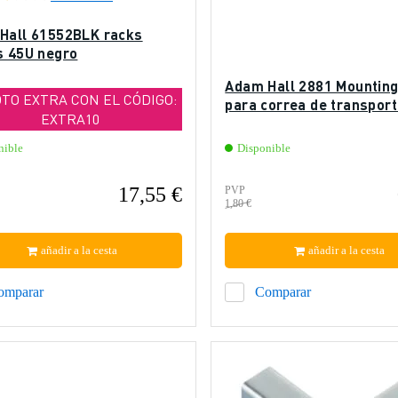
Hall 61552BLK racks
s 45U negro
Adam Hall 2881 Mounting
DTO EXTRA CON EL CÓDIGO:
para correa de transpor
EXTRA10
nible
Disponible
17,55 €
PVP
1,80 €
añadir a la cesta
añadir a la cesta
omparar
Comparar