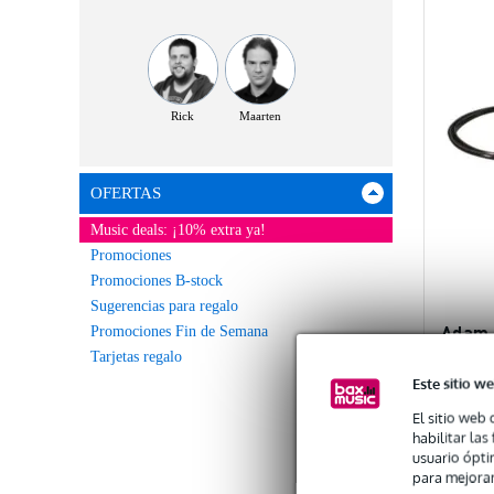
Rick
Maarten
OFERTAS
Music deals: ¡10% extra ya!
Promociones
Promociones B-stock
Sugerencias para regalo
Adam 
Promociones Fin de Semana
para p
Tarjetas regalo
3 mm
Este sitio we
10% 
El sitio web 
habilitar la
usuario ópti
Dispo
para mejorar