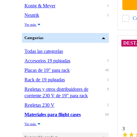
Konig & Meyer
2
Neutrik
1
C
Ver más
Categorías
DEST
Todas las categorías
Accesorios 19 pulgadas
5
Placas de 19" para rack
40
Rack de 19 pulgadas
2
Regletas y otros distribuidores de
9
corriente 230 V de 19" para rack
Regletas 230 V
2
Materiales para flight cases
60
Ver más
3