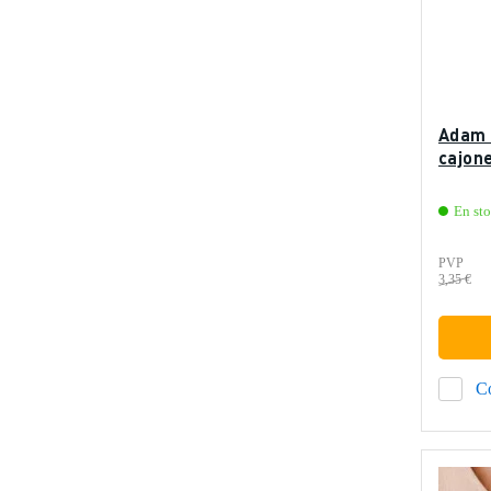
Adam 
cajon
En sto
PVP
3,35 €
C