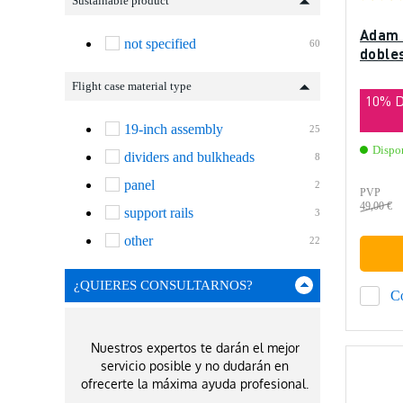
Sustainable product
Adam 
not specified
60
doble
Flight case material type
10% 
19-inch assembly
25
Dispo
dividers and bulkheads
8
panel
2
PVP
49,00 €
support rails
3
other
22
¿QUIERES CONSULTARNOS?
C
Nuestros expertos te darán el mejor
servicio posible y no dudarán en
ofrecerte la máxima ayuda profesional.