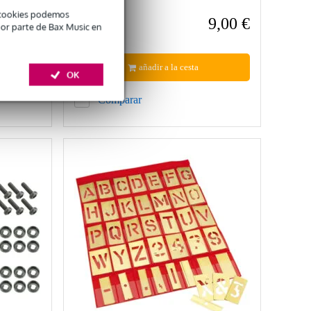
é cookies podemos
1,40 €
9,00 €
PVP
por parte de Bax Music en
15,50 €
añadir a la cesta
OK
Comparar