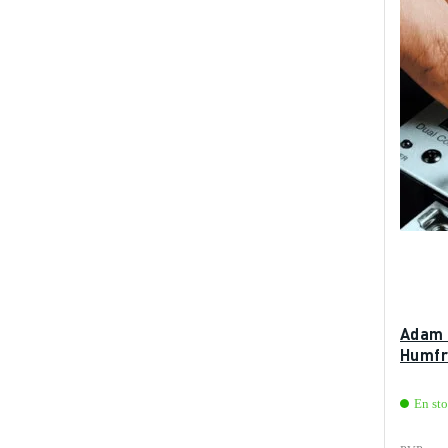
Adam 
Humfr
En sto