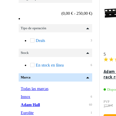
(0,00 € - 250,00 €)
Tipo de operación
Deals
3
Stock
5
En stock en línea
6
Adam 
rack 
Marca
Todas las marcas
Dispo
Innox
6
PVP
Adam Hall
60
17,50 €
Eurolite
1