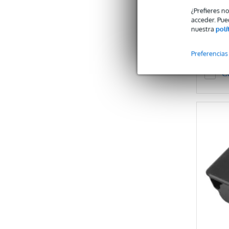
¿Prefieres n
PVP
acceder. Pue
1,45 €
nuestra
polí
Preferencias
C