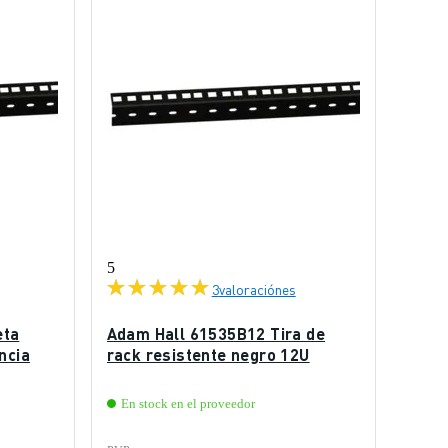
5
3
valoraciónes
eta
Adam Hall 61535B12 Tira de
ncia
rack resistente negro 12U
En stock en el proveedor