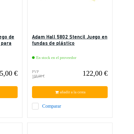
ego de
Adam Hall 5802 Stencil Juego en
 para
fundas de plástico
En stock en el proveedor
5,00 €
122,00 €
PVP
168,00 €
añadir a la cesta
Comparar