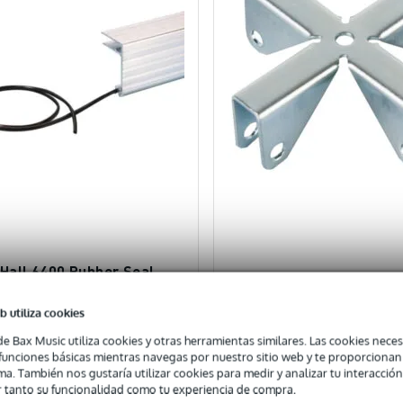
Hall 6400 Rubber Seal
erfiles antisalpicaduras Ø
b utiliza cookies
Adam Hall 4291 Cross pa
DTO EXTRA CON EL CÓDIGO:
de Bax Music utiliza cookies y otras herramientas similares. Las cookies neces
tabiques 9,2 mm
EXTRA10
s funciones básicas mientras navegas por nuestro sitio web y te proporciona
ma. También nos gustaría utilizar cookies para medir y analizar tu interacción
nible
En stock en el proveedor
 tanto su funcionalidad como tu experiencia de compra.