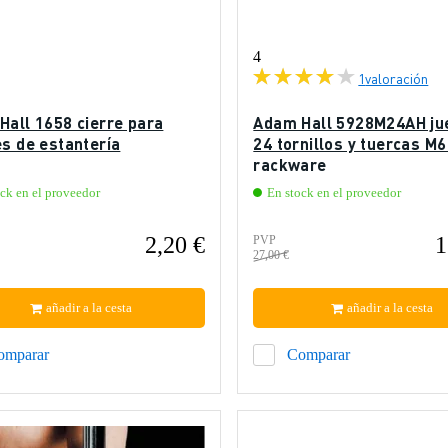
4
1
valoración
Hall 1658 cierre para
Adam Hall 5928M24AH ju
es de estantería
24 tornillos y tuercas M6
rackware
ck en el proveedor
En stock en el proveedor
2,20 €
1
PVP
27,00 €
añadir a la cesta
añadir a la cesta
omparar
Comparar