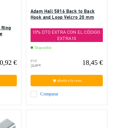
Adam Hall 5816 Back to Back
Hook and Loop Velcro 20 mm
 Ring
10% DTO EXTRA CON EL CÓDIGO:
te
EXTRA10
Disponible
0,92 €
18,45 €
PVP
36,00 €
añadir a la cesta
Comparar