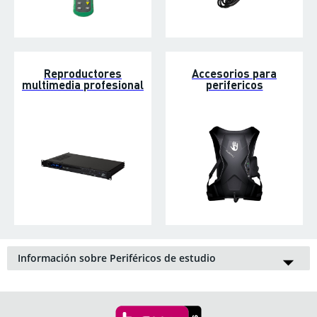
Reproductores
Accesorios para
multimedia profesional
perifericos
Información sobre Periféricos de estudio
El catálogo de periféricos de estudio en Bax-shop.es compone
gran parte de la sección de
estudio y grabación
. Consiste en
aparatos para usar de manera cotidiana en estudios de
grabación. Por ejemplo encontrarás
monitores
,
auriculares
,