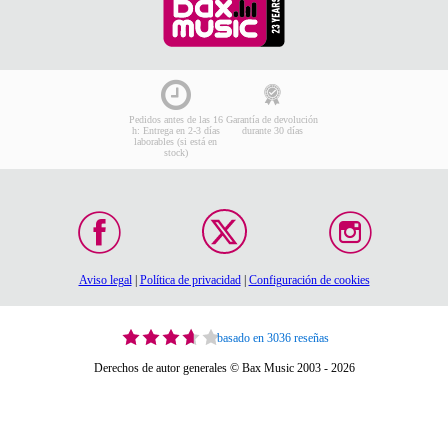
todo tipo de
interfaces de audio
,
micrófonos
y
controladores
MIDI
, pero también otros como procesadores de audio y de
efectos, cajas DI, controladores de monitorización y hasta
preamplificadores. Además, disponemos de sistemas
modulares muy prácticos, como los conocidos módulos de la
serie 500.
Pedidos antes de las 16
Garantía de devolución
h: Entrega en 2-3 días
durante 30 días
laborables (si está en
stock)
Aviso legal
|
Política de privacidad
|
Configuración de cookies
basado en 3036 reseñas
Derechos de autor generales © Bax Music 2003 - 2026