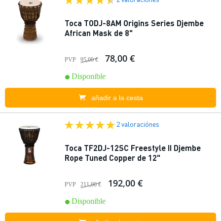
Toca TODJ-8AM Origins Series Djembe
African Mask de 8"
78,00 €
PVP
95,00 €
Disponible
añadir a la cesta
2 valoraciónes
Toca TF2DJ-12SC Freestyle II Djembe
Rope Tuned Copper de 12"
192,00 €
PVP
211,00 €
Disponible