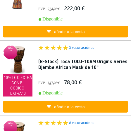
222,00 €
PVP
224,00 €
Disponible
añadir a la cesta
3 valoraciónes
Ofer
ta
(B-Stock) Toca TODJ-10AM Origins Series
Djembe African Mask de 10"
10% DTO EXTRA
78,00 €
CON EL
PVP
147,00 €
CÓDIGO:
Disponible
EXTRA10
añadir a la cesta
6 valoraciónes
Ofer
ta