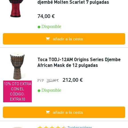
djembé Molten Scarlet 7 pulgadas
74,00 €
Disponible
añadir a la cesta
Toca TODJ-12AM Origins Series Djembe
African Mask de 12 pulgadas
212,00 €
PVP
282,00 €
10% DTO EXTRA
CON EL
Disponible
CÓDIGO:
EXTRA10
añadir a la cesta
2 valoraciónes