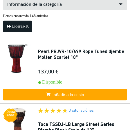
Información de la categoría
148
Hemos encontrado
artículos.
Líderes-10
Pearl PBJVR-10/699 Rope Tuned djembe
Molten Scarlet 10"
137,00 €
Disponible
añadir a la cesta
3 valoraciónes
Desta
cado
Toca TSSDJ-LB Large Street Series
Djembe Black Stain de 12"