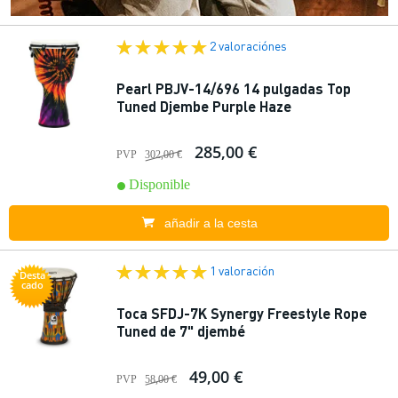
2 valoraciónes
Pearl PBJV-14/696 14 pulgadas Top
Tuned Djembe Purple Haze
285,00 €
PVP
302,00 €
Disponible
añadir a la cesta
1 valoración
Desta
cado
Toca SFDJ-7K Synergy Freestyle Rope
Tuned de 7" djembé
49,00 €
PVP
58,00 €