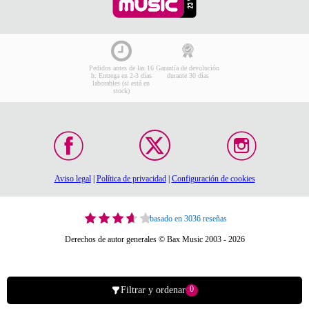
Pedidos antes de las 16
Garantía de devolución
h: Entrega en 2-3 días
durante 30 días
laborables (si está en
stock)
Aviso legal
|
Política de privacidad
|
Configuración de cookies
basado en 3036 reseñas
Derechos de autor generales © Bax Music 2003 - 2026
0
Filtrar y ordenar