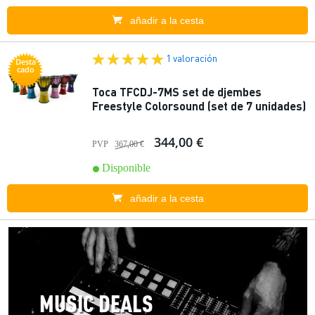
añadir a la cesta
1 valoración
Desta
cado
Toca TFCDJ-7MS set de djembes
Freestyle Colorsound (set de 7 unidades)
344,00 €
PVP
367,00 €
Disponible
añadir a la cesta