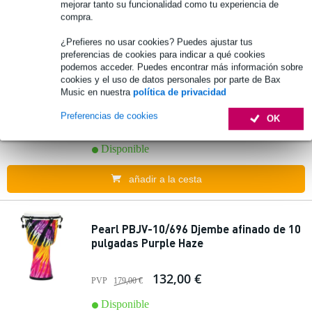
mejorar tanto su funcionalidad como tu experiencia de
compra.
añadir a la cesta
¿Prefieres no usar cookies? Puedes ajustar tus
preferencias de cookies para indicar a qué cookies
podemos acceder. Puedes encontrar más información sobre
Pearl PBJVR-10/698 Rope Tuned djembe
cookies y el uso de datos personales por parte de Bax
Zebra Grass 10"
Music en nuestra
política de privacidad
Preferencias de cookies
OK
137,00 €
Disponible
añadir a la cesta
Pearl PBJV-10/696 Djembe afinado de 10
pulgadas Purple Haze
132,00 €
PVP
179,00 €
Disponible