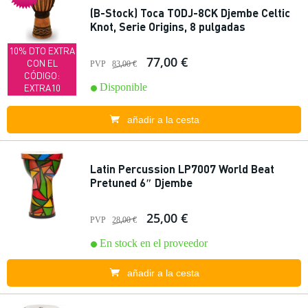
(B-Stock) Toca TODJ-8CK Djembe Celtic
Knot, Serie Origins, 8 pulgadas
10% DTO EXTRA
77,00 €
CON EL
PVP
83,00 €
CÓDIGO:
Disponible
EXTRA10
añadir a la cesta
Latin Percussion LP7007 World Beat
Pretuned 6″ Djembe
25,00 €
PVP
28,00 €
En stock en el proveedor
añadir a la cesta