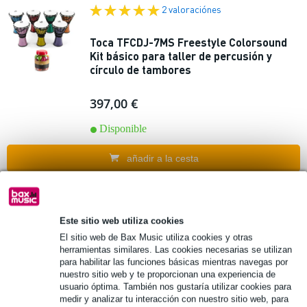
2 valoraciónes
Toca TFCDJ-7MS Freestyle Colorsound
Kit básico para taller de percusión y
círculo de tambores
397,00 €
Disponible
añadir a la cesta
1 valoración
Desta
cado
Este sitio web utiliza cookies
Tanga DA50-7G Slammer djembe 10
El sitio web de Bax Music utiliza cookies y otras
pulgadas negro
herramientas similares. Las cookies necesarias se utilizan
para habilitar las funciones básicas mientras navegas por
107,00 €
nuestro sitio web y te proporcionan una experiencia de
PVP
121,00 €
usuario óptima. También nos gustaría utilizar cookies para
medir y analizar tu interacción con nuestro sitio web, para
Disponible