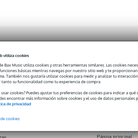
ORÍAS
SOBRE BAX MUSIC
ATENCIÓN AL CLIE
b utiliza cookies
Deals: ¡10% extra
Sobre Bax Music
Contacto
de Bax Music utiliza cookies y otras herramientas similares. Las cookies neces
Últimas noticias
Métodos de pago
s funciones básicas mientras navegas por nuestro sitio web y te proporciona
ma. También nos gustaría utilizar cookies para medir y analizar tu interacción
profesional
Newsletter
Opciones de envío y
 tanto su funcionalidad como tu experiencia de compra.
s y efectos para DJ
entrega
o usar cookies? Puedes ajustar tus preferencias de cookies para indicar a qu
o y grabación
Devoluciones
des encontrar más información sobre cookies y el uso de datos personales 
tica de privacidad
fonos
Garantía
lares
 de cookies
OTROS
umentos musicales
Página principal
ras