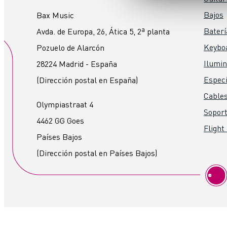
Bajos
Bax Music
Baterí
Avda. de Europa, 26, Ática 5, 2ª planta
Keybo
Pozuelo de Alarcón
Ilumin
28224 Madrid - España
Especi
(Dirección postal en España)
Cables
Olympiastraat 4
Soport
4462 GG Goes
Flight
Países Bajos
(Dirección postal en Países Bajos)