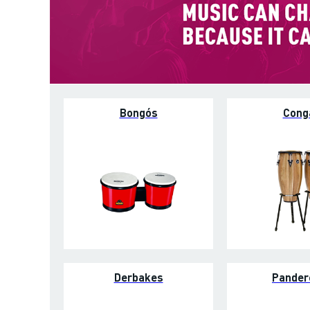
Bongós
Cong
Derbakes
Pander