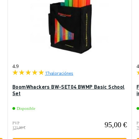
4.9
4
17
valoraciónes
BoomWhackers BW-SET04 BWMP Basic School
Set
i
Disponible
95,00 €
PVP
P
121,00 €
7