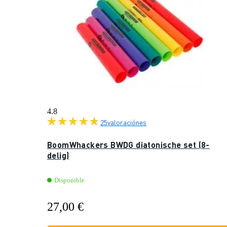
4.8
25
valoraciónes
BoomWhackers BWDG diatonische set (8-
delig)
Disponible
27,00 €