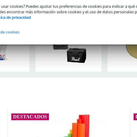
o usar cookies? Puedes ajustar tus preferencias de cookies para indicar a qu
rcussion
Fundas de percusión
Parche
des encontrar más información sobre cookies y el uso de datos personales 
nance
tica de privacidad
 de cookies
DESTACADOS