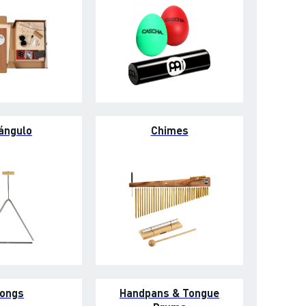
iángulo
Chimes
ongs
Handpans & Tongue