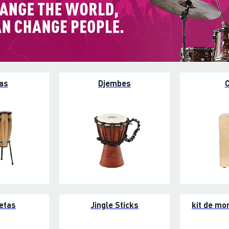
as
Djembes
C
etas
Jingle Sticks
kit de mo