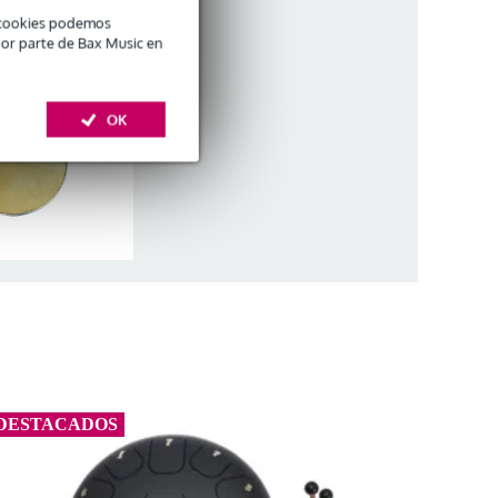
é cookies podemos
s de samba
por parte de Bax Music en
OK
DESTACADOS