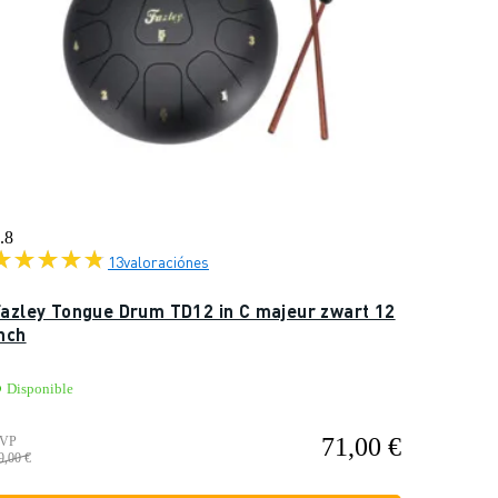
.8
13
valoraciónes
Fazley Tongue Drum TD12 in C majeur zwart 12
nch
Disponible
71,00 €
VP
9,00 €