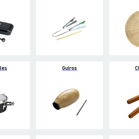
les
Guiros
C