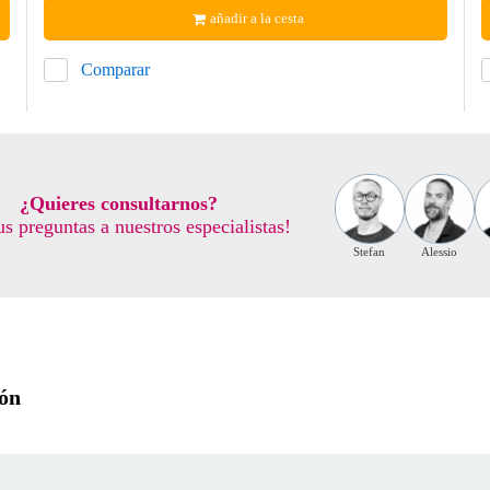
añadir a la cesta
Comparar
¿Quieres consultarnos?
us preguntas a nuestros especialistas!
Stefan
Alessio
ión