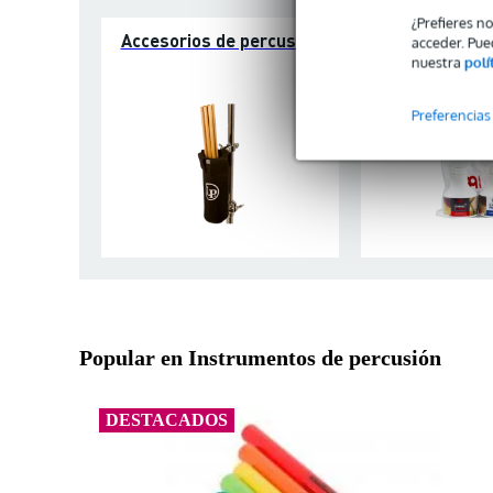
¿Prefieres n
Accesorios de percusión
Drums & Pe
acceder. Pue
Mainte
nuestra
polí
Preferencias
Popular en Instrumentos de percusión
DESTACADOS