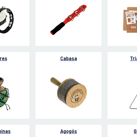
res
Cabasa
Tr
hinas
Agogós
G