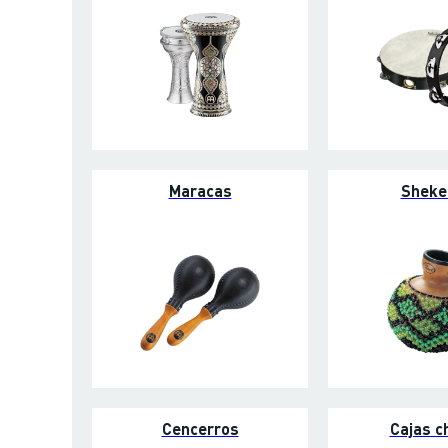
Maracas
Sheke
Cencerros
Cajas c