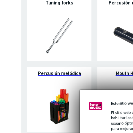
Tuning forks
Percusión
Percusión melódica
Mouth 
Este sitio we
El sitio web 
habilitar la
usuario ópti
para mejorar