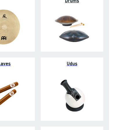
Drums
laves
Udus