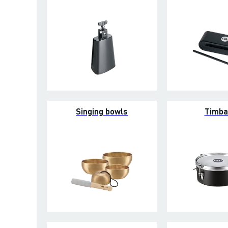
Singing bowls
Timba