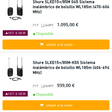
Shure SLXD15+/85M G65 Sistema
inalámbrico de bolsillo WL185m (470-606
MHz)
1.095,00 €
PVP
1.174,00 €
🔥HOT & NEW
Disponible
añadir a la cesta
Shure SLXD15+/85M-K55 Sistema
inalámbrico de bolsillo WL185m (606-694
MHz)
939,00 €
PVP
1.019,00 €
🔥HOT & NEW
Disponible
añadir a la cesta