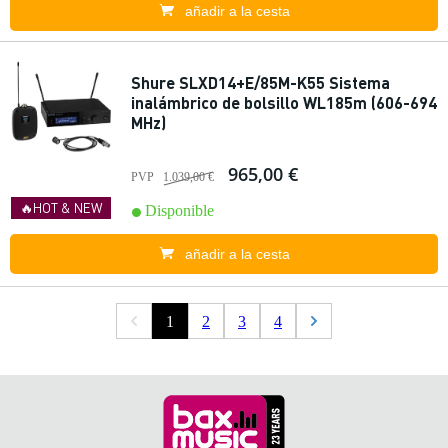
añadir a la cesta
Shure SLXD14+E/85M-K55 Sistema
inalámbrico de bolsillo WL185m (606-694
MHz)
965,00 €
PVP
1.039,00 €
🔥HOT & NEW
Disponible
añadir a la cesta
1
2
3
4