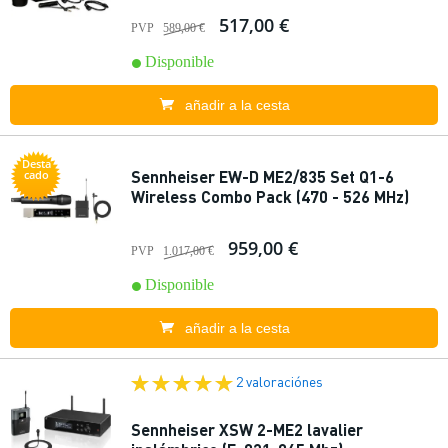
517,00 €
PVP
589,00 €
Disponible
añadir a la cesta
Desta
Sennheiser EW-D ME2/835 Set Q1-6
cado
Wireless Combo Pack (470 - 526 MHz)
959,00 €
PVP
1.017,00 €
Disponible
añadir a la cesta
2 valoraciónes
Sennheiser XSW 2-ME2 lavalier