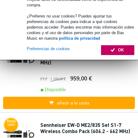
176,00 €
PVP
199,00 €
compra.
🔥HOT & NEW
Disponible
¿Prefieres no usar cookies? Puedes ajustar tus
preferencias de cookies para indicar a qué cookies
podemos acceder. Puedes encontrar más información sobre
añadir a la cesta
cookies y el uso de datos personales por parte de Bax
Music en nuestra
política de privacidad
Desta
Preferencias de cookies
Sennheiser EW-D ME2/835 Set R1-6
cado
OK
Wireless Combination Pack (520 - 576
MHz)
959,00 €
PVP
1.169,00 €
Disponible
añadir a la cesta
Desta
Sennheiser EW-D ME2/835 Set S1-7
cado
Wireless Combo Pack (606.2 - 662 MHz)