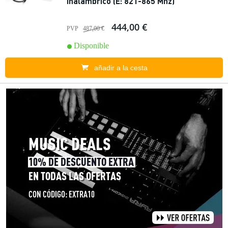
inalámbrico (E: 821-865 Mhz)
444,00 €
PVP
487,00 €
Disponible
añadir a la cesta