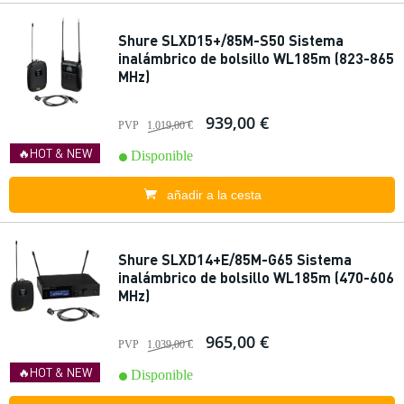
Shure SLXD15+/85M-S50 Sistema
inalámbrico de bolsillo WL185m (823-865
MHz)
939,00 €
PVP
1.019,00 €
🔥HOT & NEW
Disponible
añadir a la cesta
Shure SLXD14+E/85M-G65 Sistema
inalámbrico de bolsillo WL185m (470-606
MHz)
965,00 €
PVP
1.039,00 €
🔥HOT & NEW
Disponible