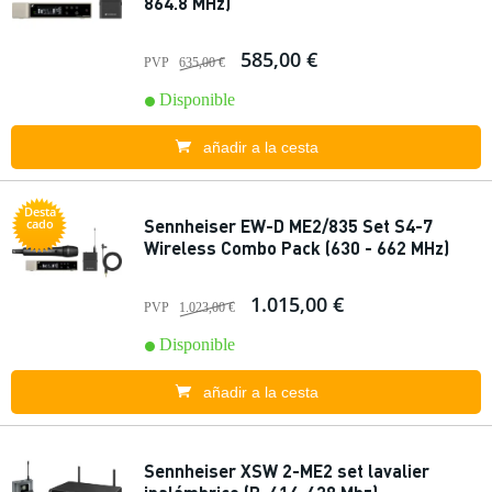
864.8 MHz)
585,00 €
PVP
635,00 €
Disponible
añadir a la cesta
Desta
Sennheiser EW-D ME2/835 Set S4-7
cado
Wireless Combo Pack (630 - 662 MHz)
1.015,00 €
PVP
1.023,00 €
Disponible
añadir a la cesta
Sennheiser XSW 2-ME2 set lavalier