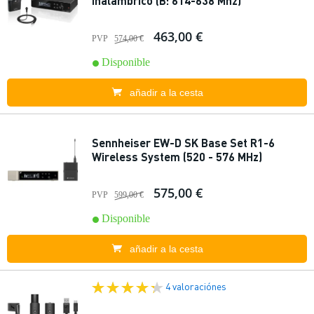
inalámbrico (B: 614-638 Mhz)
463,00 €
PVP
574,00 €
Disponible
añadir a la cesta
Sennheiser EW-D SK Base Set R1-6
Wireless System (520 - 576 MHz)
575,00 €
PVP
599,00 €
Disponible
añadir a la cesta
4 valoraciónes