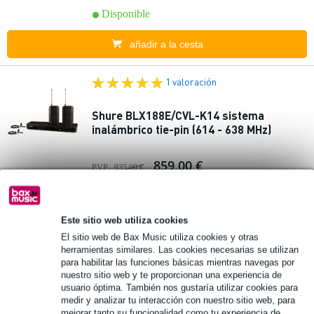
Disponible
añadir a la cesta
1 valoración
Shure BLX188E/CVL-K14 sistema
inalámbrico tie-pin (614 - 638 MHz)
859,00 €
PVP
935,00 €
Disponible
Este sitio web utiliza cookies
añadir a la cesta
El sitio web de Bax Music utiliza cookies y otras
herramientas similares. Las cookies necesarias se utilizan
para habilitar las funciones básicas mientras navegas por
Desta
Instamic Pro Plus C Mono
cado
nuestro sitio web y te proporcionan una experiencia de
grabadora/micrófono
usuario óptima. También nos gustaría utilizar cookies para
medir y analizar tu interacción con nuestro sitio web, para
mejorar tanto su funcionalidad como tu experiencia de