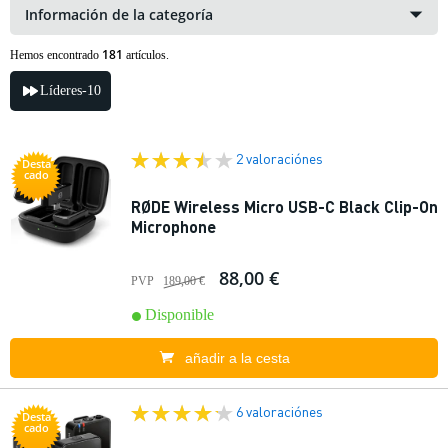
Información de la categoría
181
Hemos encontrado
artículos.
Líderes-10
2 valoraciónes
Desta
cado
RØDE Wireless Micro USB-C Black Clip-On
Microphone
88,00 €
PVP
189,00 €
Disponible
añadir a la cesta
6 valoraciónes
Desta
cado