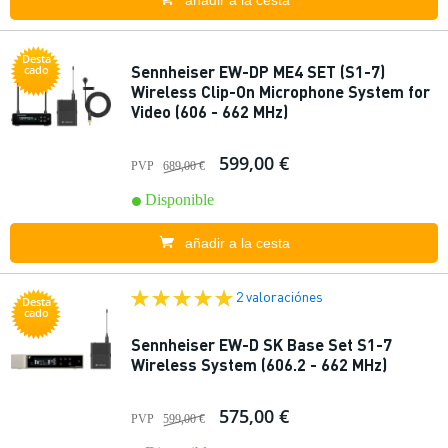
añadir a la cesta
Desta
Sennheiser EW-DP ME4 SET (S1-7)
cado
Wireless Clip-On Microphone System for
Video (606 - 662 MHz)
599,00 €
PVP
689,00 €
Disponible
añadir a la cesta
2 valoraciónes
Desta
cado
Sennheiser EW-D SK Base Set S1-7
Wireless System (606.2 - 662 MHz)
575,00 €
PVP
599,00 €