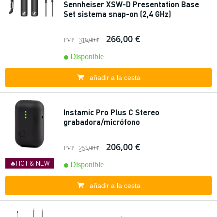
Sennheiser XSW-D Presentation Base
Set sistema snap-on (2,4 GHz)
266,00 €
PVP
319,00 €
Disponible
añadir a la cesta
Instamic Pro Plus C Stereo
grabadora/micrófono
206,00 €
PVP
253,00 €
🔥HOT & NEW
Disponible
añadir a la cesta