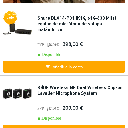
Desta
Shure BLX14-P31 (K14, 614-638 MHz)
cado
equipo de micrófono de solapa
inalámbrico
398,00 €
PVP
456,00 €
Disponible
añadir a la cesta
RØDE Wireless ME Dual Wireless Clip-on
Lavalier Microphone System
209,00 €
PVP
247,00 €
Disponible