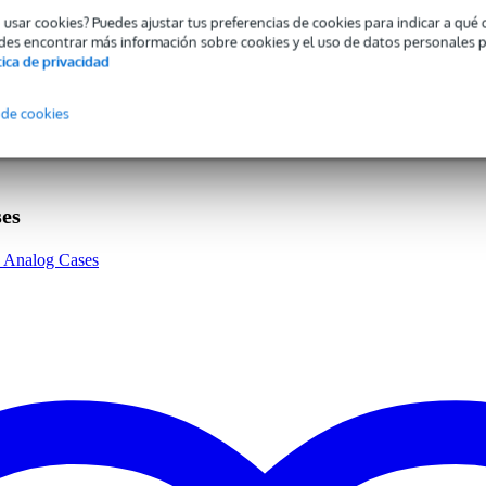
o usar cookies? Puedes ajustar tus preferencias de cookies para indicar a qu
des encontrar más información sobre cookies y el uso de datos personales 
tica de privacidad
 specified
enage Engineering
 de cookies
aplicable
aplicable
aplicable
ses
t case
a Analog Cases
0 gr
0 x 16,5 x 4,0 cm
PO-14 sintetizador de bolsillo