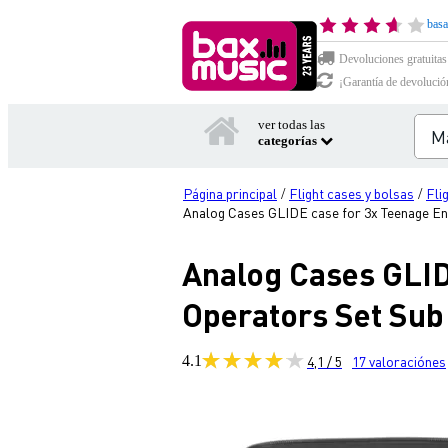
basa
Devoluciones gratuitas
¡Garantía de devolució
ver todas las
categorías
Página principal
Flight cases y bolsas
Fli
/
/
Analog Cases GLIDE case for 3x Teenage Eng
Analog Cases GLID
Operators Set Sub 
4.1
4,1 / 5
17
valoraciónes