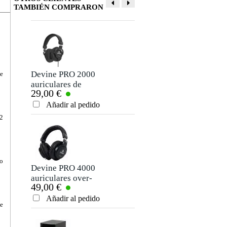
TAMBIÉN COMPRARON
Devine PRO 2000
Devine PRO 3000
te
auriculares de
auriculares de
29,00 €
35,00 €
estudio
estudio
Añadir al pedido
Añadir al pedido
 2
to
Devine PRO 4000
Devine M-Mic
auriculares over-
USB BK micrófono
49,00 €
35,00 €
ear
de condensador
negro
Añadir al pedido
Añadir al pedido
de