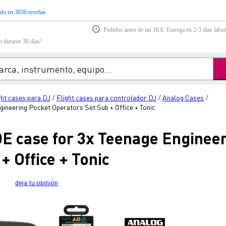
do en 3036 reseñas
Pedidos antes de las 16 h: Entrega en 2-3 días labor
n durante 30 días!
ght cases para DJ
Flight cases para controlador DJ
Analog Cases
/
/
/
ineering Pocket Operators Set Sub + Office + Tonic
E case for 3x Teenage Enginee
+ Office + Tonic
deja tu opinión