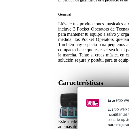
El periodo de garantía de este producto es de 
General
Llévate tus producciones musicales a 
incluye 3 Pocket Operators de Teenag
para mantener tu equipo a salvo y organ
medida, los Pocket Operators quedan 
También hay espacio para pequeños ac
compacto hace que este set sea ideal p
la marcha. Tanto si creas música en ca
solución segura y portátil para tu equip
Características
Este sitio we
1x Analog Cases GLIDE 
El sitio web 
habilitar la
usuario ópti
Este maletín GLIDE de Analog Cases
para mejorar
además de algunos accesorios pequeño