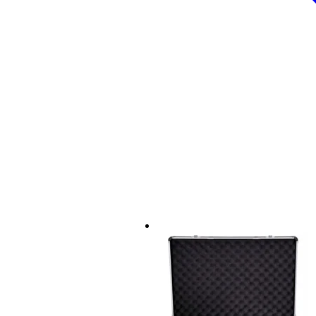
Tipo de teclas
pa
Vintage remake
no
Sintetizador tipo
por
Difficulty level
ea
Peso y las dimensiones incluyen el paquete
Peso
10
(incluyendo el paquete)
Dimensiones
13,
(incluyendo el paquete)
Características del producto
sintetizador en miniatura
tipo: sintetizador de bajo
formato de bolsillo, cabe en la 
diseño único
visualizador de segmentos
secuenciador de 16 pasos
16 sonidos
16 efectos / estilos
reloj de alarma