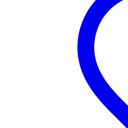
Existen sintetizadores de bajo de tod
una calculadora ¡pero con infinitas posi
Características del producto
Formato rack 19
no
Teclas
ni
Arpegiador / secuenciador
se
Audio via USB
no
Control
ni
Sustainable product
not
Entrada de sintetizador
ent
Fuente de sonido
FM
MIDI y CV/gate
ni
Synthesizer options
si
Salida de sintetizador
jac
Polyphony
not
Synthesizer kind
por