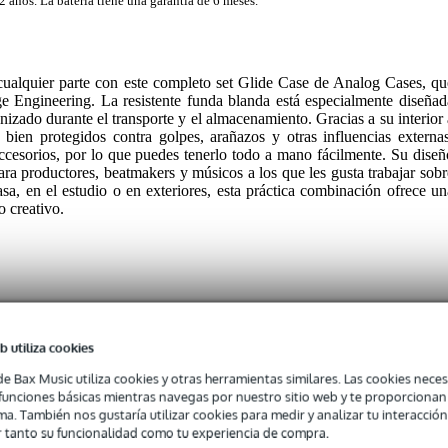
2 años. La batería tiene una garantía de 6 meses.
cualquier parte con este completo set Glide Case de Analog Cases, qu
e Engineering. La resistente funda blanda está especialmente diseñad
izado durante el transporte y el almacenamiento. Gracias a su interior 
bien protegidos contra golpes, arañazos y otras influencias externas
cesorios, por lo que puedes tenerlo todo a mano fácilmente. Su diseñ
ara productores, beatmakers y músicos a los que les gusta trabajar sobr
sa, en el estudio o en exteriores, esta práctica combinación ofrece un
o creativo.
b utiliza cookies
case for 3x Teenage Engineering Pocket Operators
de Bax Music utiliza cookies y otras herramientas similares. Las cookies neces
s funciones básicas mientras navegas por nuestro sitio web y te proporciona
ma. También nos gustaría utilizar cookies para medir y analizar tu interacción
 tiene capacidad para tres Teenage Engineering Pocket Operators
 tanto su funcionalidad como tu experiencia de compra.
s.