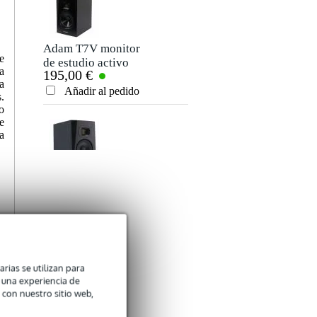
Adam T7V monitor
Devine Mon Pad
e
de estudio activo
almohadillas
a
195,00 €
19,00 €
(cada uno)
protectoras para
a
monitores
Añadir al pedido
Añadir al pedido
.
o
e
a
Adam T5V monitor
Devine Centro 2i2o
de estudio activo
interfaz de audio
165,00 €
75,00 €
(cada uno)
Añadir al pedido
Añadir al pedido
arias se utilizan para
n una experiencia de
 con nuestro sitio web,
,
Devine M-Mic
Devine MR-5A