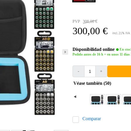
PVP
308,00 €
300,00 €
incl. 21% IVA
Disponibilidad online
En stoc
Pedido antes de 16 h = en unos 11 días 
-
+
Véase también (50)
Comparar