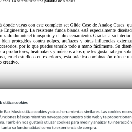
2 años. La batería tiene una garantía de 6 meses.
llá donde vayas con este completo set Glide Case de Analog Cases, qu
e Engineering. La resistente funda blanda está especialmente diseñad
izado durante el transporte y el almacenamiento. Gracias a su interior 
bien protegidos contra golpes, arañazos y otras influencias externas
cesorios, por lo que puedes tenerlo todo a mano fácilmente. Su diseñ
ara productores, beatmakers y músicos a los que les gusta trabajar sobr
sa, en el estudio o en exteriores, esta práctica combinación ofrece un
o creativo.
b utiliza cookies
case for 3x Teenage Engineering Pocket Operators
de Bax Music utiliza cookies y otras herramientas similares. Las cookies neces
s funciones básicas mientras navegas por nuestro sitio web y te proporciona
ma. También nos gustaría utilizar cookies para medir y analizar tu interacción
 tiene capacidad para tres Teenage Engineering Pocket Operators
 tanto su funcionalidad como tu experiencia de compra.
s.