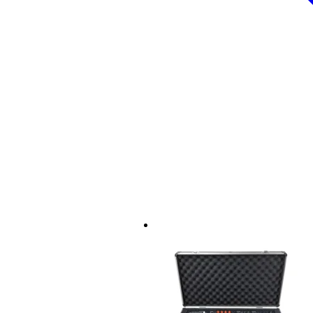
Peso
10
(incluyendo el paquete)
Dimensiones
12,
(incluyendo el paquete)
Características del producto
sintetizador en miniatura
tipo: caja de ritmos
formato de bolsillo, cabe en la 
diseño único
visualizador de segmentos
secuenciador de 16 pasos
16 sonidos de batería
sonidos basados en samples y sín
procesador de efecto
reloj de alarma
forma: componentes en una plant
alimentador: 2x AAA
entrada: jack de 3,5 mm
output (jack de 3,.5 mm)
1x Teenage Engineering 