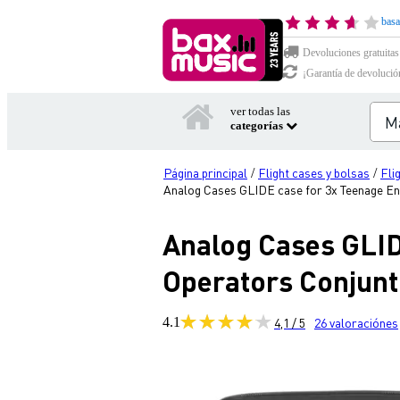
basa
Devoluciones gratuitas
¡Garantía de devolució
ver todas las
categorías
Página principal
Flight cases y bolsas
Fli
/
/
Analog Cases GLIDE case for 3x Teenage En
Analog Cases GLID
Operators Conjunt
4.1
4,1 / 5
26
valoraciónes