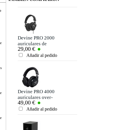
+
Devine PRO 2000
Devine PRO 3000
te
auriculares de
auriculares de
29,00 €
35,00 €
estudio
estudio
Añadir al pedido
Añadir al pedido
es
Devine PRO 4000
Devine M-Mic
te
auriculares over-
USB BK micrófono
49,00 €
35,00 €
ear
de condensador
negro
Añadir al pedido
Añadir al pedido
te