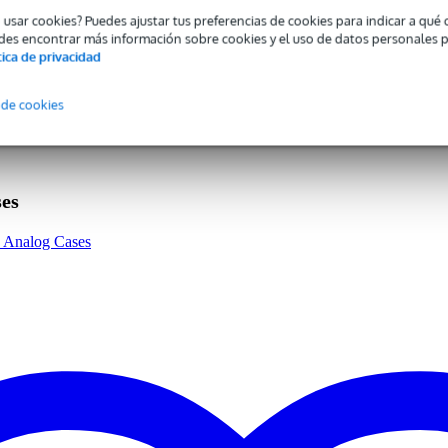
o usar cookies? Puedes ajustar tus preferencias de cookies para indicar a qu
des encontrar más información sobre cookies y el uso de datos personales 
tica de privacidad
 specified
enage Engineering
 de cookies
aplicable
aplicable
aplicable
ses
t case
a Analog Cases
0 gr
0 x 16,5 x 4,0 cm
PO-12 ritmo de operador de bolsillo