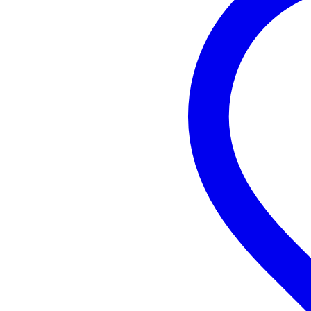
¿Es una calculadora, un despertador o
con una forma nunca vista. Basado en 
Características del producto
Sustainable product
not
Autónomo
sí
Controlador MIDI
no
Fuente de sonido
sa
Conexión pedal
no
Canales entrada
1
Canales analógicos
1
Salida auriculares
sí
Altavoz integrado
sí
MIDI y CV/gate
ni
Style
oth
Peso y las dimensiones incluyen el paquete