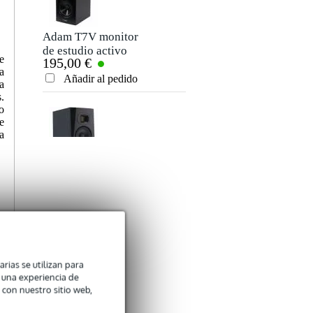
Adam T7V monitor
Devine Mon Pad
de estudio activo
almohadillas
e
195,00 €
19,00 €
(cada uno)
protectoras para
a
monitores
Añadir al pedido
Añadir al pedido
a
.
o
e
a
Adam T5V monitor
Devine Centro 2i2o
de estudio activo
interfaz de audio
165,00 €
75,00 €
(cada uno)
Añadir al pedido
Añadir al pedido
arias se utilizan para
n una experiencia de
 con nuestro sitio web,
Devine M-Mic
Devine MR-5A
,
XLR BK micrófono
actieve