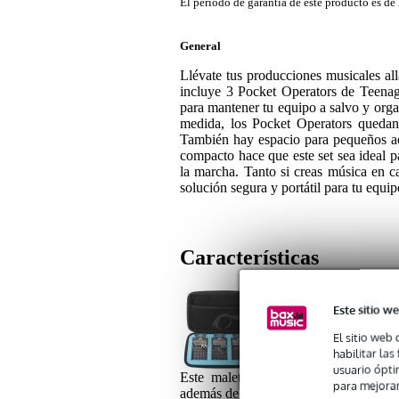
El periodo de garantía de este producto es de 
General
Llévate tus producciones musicales a
incluye 3 Pocket Operators de Teenag
para mantener tu equipo a salvo y organ
medida, los Pocket Operators quedan 
También hay espacio para pequeños ac
compacto hace que este set sea ideal p
la marcha. Tanto si creas música en ca
solución segura y portátil para tu equip
Características
Este sitio we
1x Analog Cases GLIDE 
El sitio web 
habilitar la
usuario ópti
Este maletín GLIDE de Analog Cases
para mejorar
además de algunos accesorios pequeño