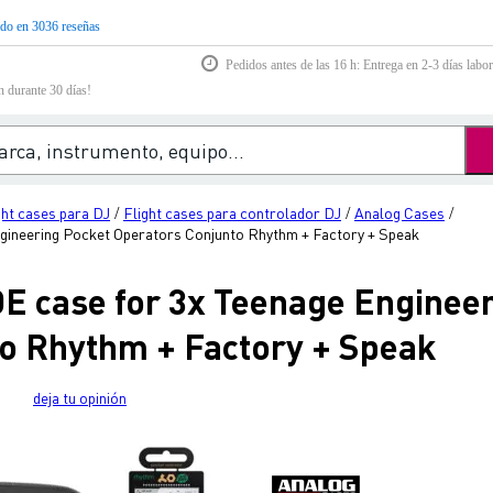
do en 3036 reseñas
Pedidos antes de las 16 h: Entrega en 2-3 días labor
n durante 30 días!
ght cases para DJ
Flight cases para controlador DJ
Analog Cases
/
/
/
gineering Pocket Operators Conjunto Rhythm + Factory + Speak
E case for 3x Teenage Enginee
o Rhythm + Factory + Speak
deja tu opinión