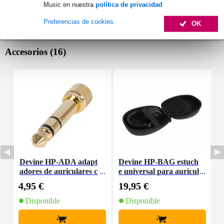
Music en nuestra
política de privacidad
Preferencias de cookies
OK
Accesorios (16)
Devine HP-ADA adapt
Devine HP-BAG estuch
D
adores de auriculares c
e universal para auricul
on rosca de tornillo (set
ares
4,95 €
19,95 €
8
de 2)
Disponible
Disponible
+
+