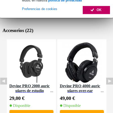
Music en nuestra
política de privacidad
Preferencias de cookies
OK
Accesorios (22)
Devine PRO 2000 auric
Devine PRO 4000 auric
A
ulares de estudio
ulares over-ear
e
29,00 €
49,00 €
1
Disponible
Disponible