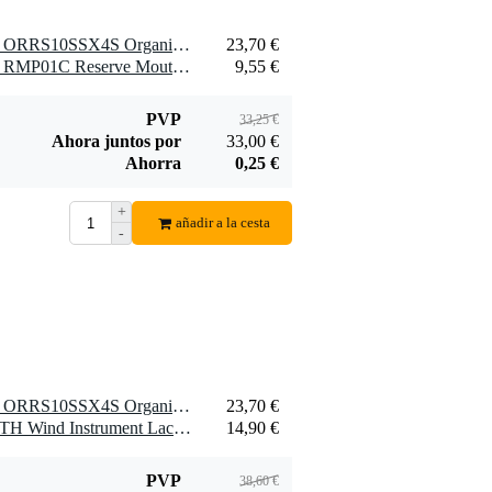
1 x D'Addario Woodwinds ORRS10SSX4S Organic Select Cañas Jazz para saxofón soprano, 4 Soft, paquete de 10, sin lengüeta
23,70 €
1 x D'Addario Woodwinds RMP01C Reserve Mouthpiece Patches Clear (Pack of 5)
9,55 €
PVP
33,25 €
Ahora juntos por
33,00 €
Ahorra
0,25 €
+
añadir a la cesta
-
1 x D'Addario Woodwinds ORRS10SSX4S Organic Select Cañas Jazz para saxofón soprano, 4 Soft, paquete de 10, sin lengüeta
23,70 €
1 x Yamaha BMMLCCLOTH Wind Instrument Lacquer Cloth
14,90 €
PVP
38,60 €