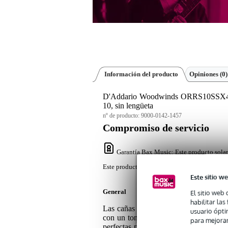
Información del producto
Opiniones
(0)
D'Addario Woodwinds ORRS10SSX4S Or
10, sin lengüeta
nº de producto:
9000-0142-1457
Compromiso de servicio
Garantía Bax Music
: Este producto sola
Este producto solamente tiene una garantía co
Este sitio we
General
El sitio web 
habilitar la
Las cañas D'Addario Organic Select J
usuario ópti
con un tono vivo y expresivo. Estas cañ
para mejorar
perfectas para el saxofón de jazz. Cad