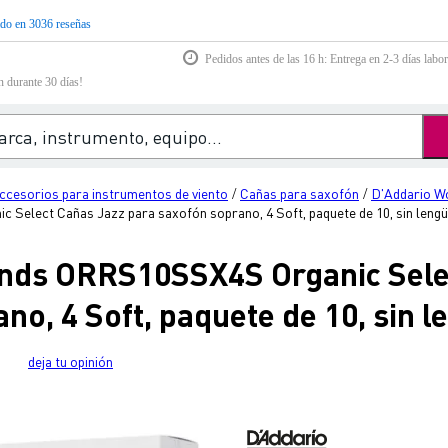
do en 3036 reseñas
Pedidos antes de las 16 h: Entrega en 2-3 días labor
n durante 30 días!
ccesorios para instrumentos de viento
Cañas para saxofón
D'Addario W
/
/
elect Cañas Jazz para saxofón soprano, 4 Soft, paquete de 10, sin lengü
nds ORRS10SSX4S Organic Sele
no, 4 Soft, paquete de 10, sin l
deja tu opinión