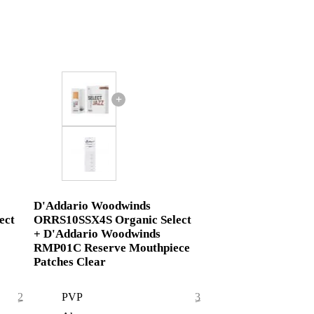
+
D'Addario Woodwinds
ect
ORRS10SSX4S Organic Select
+ D'Addario Woodwinds
RMP01C Reserve Mouthpiece
Patches Clear
26,69 €
PVP
33,25 €