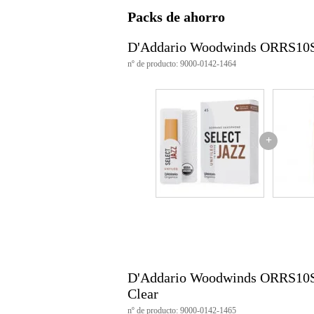
Dimensiones
12,
(incluyendo el paquete)
Packs de ahorro
Características del producto
D'Addario Woodwinds ORRS10S
Número de cañas: 10 por paquet
nº de producto: 9000-0142-1464
Tipo: Sin filtrar
Resistencia: 4 Suave
Selladas individualmente en enva
Aptas para todo tipo de saxofon
Disponibles en grosores de 2,0 a
Hecho de cañas cultivadas de fo
+
Diseñadas y fabricadas en EE.
Número de producto: ORRS10
D'Addario Woodwinds ORRS10SS
Clear
nº de producto: 9000-0142-1465