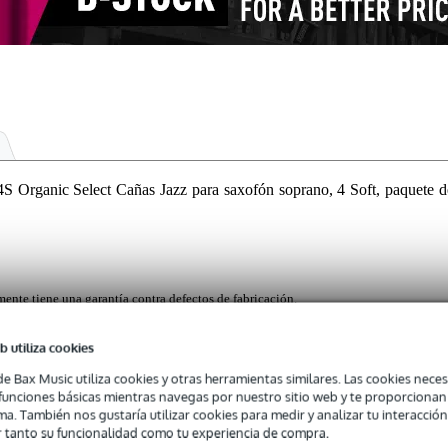
ganic Select Cañas Jazz para saxofón soprano, 4 Soft, paquete d
mente tiene una garantía contra defectos de fabricación.
ntra defectos de fabricación.
b utiliza cookies
de Bax Music utiliza cookies y otras herramientas similares. Las cookies neces
s funciones básicas mientras navegas por nuestro sitio web y te proporciona
azz para saxofón soprano ofrecen una excelente proyección y claridad
ma. También nos gustaría utilizar cookies para medir y analizar tu interacción
as sin filtrar ofrecen la máxima flexibilidad para la articulación y so
 tanto su funcionalidad como tu experiencia de compra.
a caña está sellada individualmente en un contenedor de papel reciclad