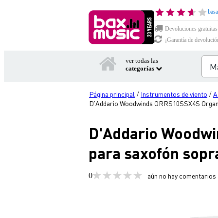
basa
Devoluciones gratuitas
¡Garantía de devolució
ver todas las
categorías
Página principal
Instrumentos de viento
A
/
/
D'Addario Woodwinds ORRS10SSX4S Organic S
D'Addario Woodwi
para saxofón sopra
0
aún no hay comentarios