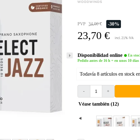
-30%
PVP
34,00 €
23,70 €
incl. 21% IVA
Disponibilidad online
En stoc
Pedido antes de 16 h = en unos 10 días
Todavía 8 artículos en stock e
-
+
Véase también (12)