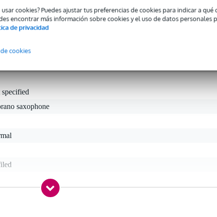
con cañas de cultivo natural, estas cañas se producen en los EE.UU. 
o usar cookies? Puedes ajustar tus preferencias de cookies para indicar a qu
uscan el equilibrio adecuado entre control y expresión.
des encontrar más información sobre cookies y el uso de datos personales 
tica de privacidad
 de cookies
 specified
prano saxophone
rmal
iled
gr