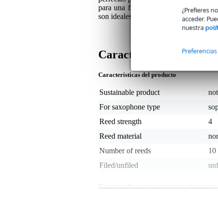
para una frescura óptima. Fabricadas 
¿Prefieres n
son ideales para los saxofonistas que b
acceder. Pue
nuestra
polí
Preferencias
Características
Características del producto
Sustainable product
not
For saxophone type
so
Reed strength
4
Reed material
no
Number of reeds
10
Filed/unfiled
unf
Peso y las dimensiones incluyen el paquete
Peso
50 
(incluyendo el paquete)