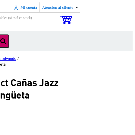
Mi cuenta
Atención al cliente
ables (si está en stock)
oodwinds
/
eta
ct Cañas Jazz
engüeta