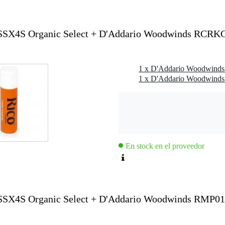
0 x 10,0 x 6,0 cm
SX4S Organic Select + D'Addario Woodwinds RCRK
e
se de papel reciclado
es
 4,0 (blando, medio, duro)
rma natural
UU.
SSX4S
En stock en el proveedor
X4S Organic Select + D'Addario Woodwinds RMP01C