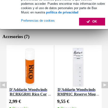
podemos acceder. Puedes encontrar más información sobre
cookies y el uso de datos personales por parte de Bax
Music en nuestra
política de privacidad
Preferencias de cookies
OK
Accesorios (7)
D'Addario Woodwinds
D'Addario Woodwinds
D
RCRKGR01 Rico Cor
RMP01C Reserve Mou
R
k Grease
thpiece Patches Clear
l
2,99 €
9,55 €
3
(Pack of 5)