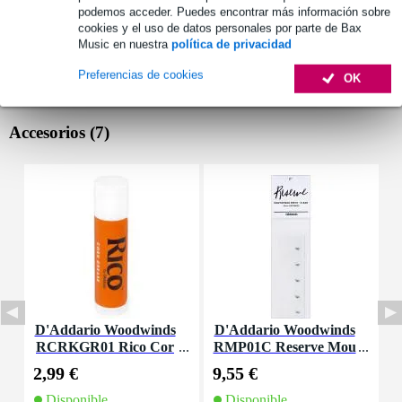
podemos acceder. Puedes encontrar más información sobre
cookies y el uso de datos personales por parte de Bax
Music en nuestra
política de privacidad
Preferencias de cookies
OK
Accesorios (7)
D'Addario Woodwinds
D'Addario Woodwinds
D
RCRKGR01 Rico Cor
RMP01C Reserve Mou
R
k Grease
thpiece Patches Clear
l
2,99 €
9,55 €
3
(Pack of 5)
Disponible
Disponible