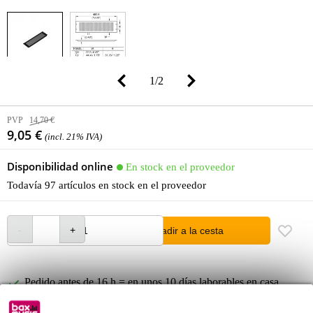
1
/
2
PVP
14,70 €
9,05 €
(incl. 21% IVA)
Disponibilidad online
En stock en el proveedor
Todavía 97 artículos en stock en el proveedor
añadir a la cesta
Pedido antes de 16 h = en unos 10 días laborables en casa
Más de 48.000 artículos en stock