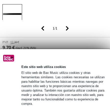
1
/
1
PVP
12,30 €
9,70 €
(incl. 21% IVA)
Disponibilidad online
Disponible
Alguna pieza en stock en nuestro almacén
Este sitio web utiliza cookies
El sitio web de Bax Music utiliza cookies y otras
herramientas similares. Las cookies necesarias se utilizan
añadir a la cesta
para habilitar las funciones básicas mientras navegas por
nuestro sitio web y te proporcionan una experiencia de
usuario óptima. También nos gustaría utilizar cookies para
medir y analizar tu interacción con nuestro sitio web, para
Pedido antes de 23:00 = lunes en casa
mejorar tanto su funcionalidad como tu experiencia de
compra.
Más de 48.000 artículos en stock