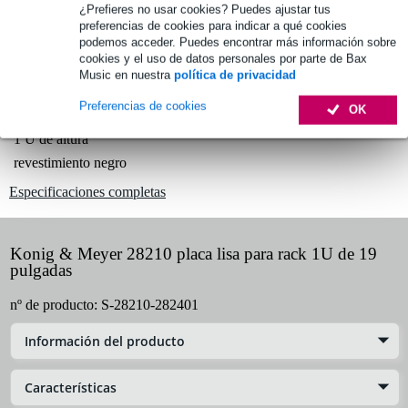
¿Prefieres no usar cookies? Puedes ajustar tus
1.250 marcas líderes
preferencias de cookies para indicar a qué cookies
podemos acceder. Puedes encontrar más información sobre
cookies y el uso de datos personales por parte de Bax
Music en nuestra
política de privacidad
Información del producto
Preferencias de cookies
OK
Placa ciega de 19
1 U de altura
revestimiento negro
Especificaciones completas
Konig & Meyer 28210 placa lisa para rack 1U de 19
pulgadas
nº de producto:
S-28210-282401
Información del producto
Características