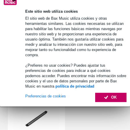
Más de 48.000 artículos en stock
1.250 marcas líderes
Este sitio web utiliza cookies
El sitio web de Bax Music utiliza cookies y otras
herramientas similares. Las cookies necesarias se utilizan
para habilitar las funciones básicas mientras navegas por
Información del producto
nuestro sitio web y te proporcionan una experiencia de
usuario óptima. También nos gustaría utilizar cookies para
Placa ciega 2HE
medir y analizar tu interacción con nuestro sitio web, para
ventilación
mejorar tanto su funcionalidad como tu experiencia de
compra.
material: acero de 1,2 mm
Especificaciones completas
¿Prefieres no usar cookies? Puedes ajustar tus
preferencias de cookies para indicar a qué cookies
podemos acceder. Puedes encontrar más información sobre
cookies y el uso de datos personales por parte de Bax
Accesorios (1)
Music en nuestra
política de privacidad
Preferencias de cookies
OK