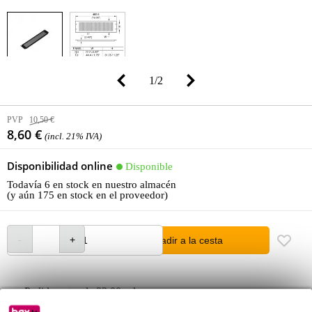
1
/
2
PVP
10,50 €
8,60 €
(incl. 21% IVA)
Disponibilidad online
Disponible
Todavía 6 en stock en nuestro almacén
(y aún 175 en stock en el proveedor)
añadir a la cesta
Pedido antes de 23:00 = lunes en casa