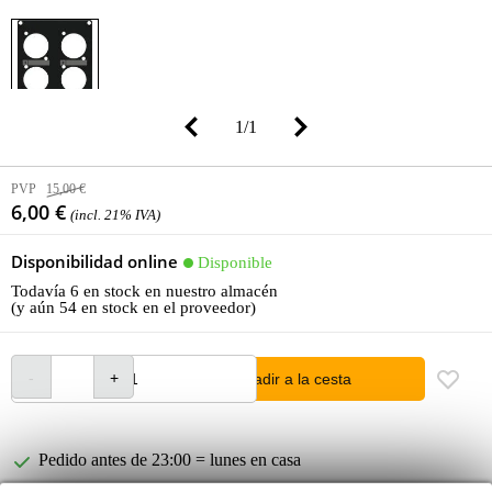
1
/
1
PVP
15,00 €
6,00 €
(incl. 21% IVA)
Disponibilidad online
Disponible
Todavía 6 en stock en nuestro almacén
(y aún 54 en stock en el proveedor)
añadir a la cesta
Pedido antes de 23:00 = lunes en casa