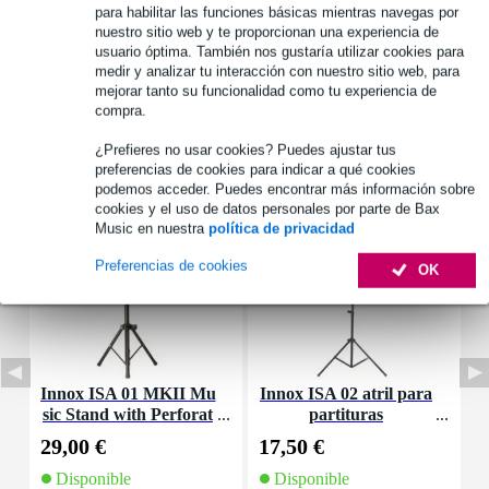
Véase también (1)
para habilitar las funciones básicas mientras navegas por
nuestro sitio web y te proporcionan una experiencia de
usuario óptima. También nos gustaría utilizar cookies para
medir y analizar tu interacción con nuestro sitio web, para
mejorar tanto su funcionalidad como tu experiencia de
compra.
Accesorios (24)
¿Prefieres no usar cookies? Puedes ajustar tus
preferencias de cookies para indicar a qué cookies
podemos acceder. Puedes encontrar más información sobre
cookies y el uso de datos personales por parte de Bax
Music en nuestra
política de privacidad
Preferencias de cookies
OK
Innox ISA 01 MKII Mu
Innox ISA 02 atril para
I
sic Stand with Perforat
partituras
ed Top
29,00 €
17,50 €
3
Disponible
Disponible