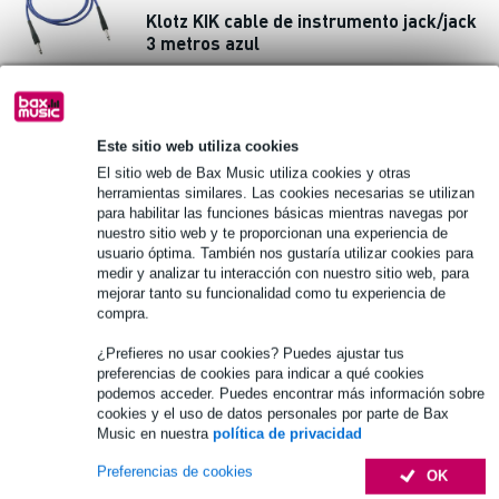
Klotz KIK cable de instrumento jack/jack
3 metros azul
19,30 €
PVP
21,10 €
Disponible
Este sitio web utiliza cookies
El sitio web de Bax Music utiliza cookies y otras
añadir a la cesta
herramientas similares. Las cookies necesarias se utilizan
para habilitar las funciones básicas mientras navegas por
nuestro sitio web y te proporcionan una experiencia de
16 valoraciónes
usuario óptima. También nos gustaría utilizar cookies para
medir y analizar tu interacción con nuestro sitio web, para
mejorar tanto su funcionalidad como tu experiencia de
Dunlop Tortex Standard 12 púas azules 1
compra.
mm
¿Prefieres no usar cookies? Puedes ajustar tus
preferencias de cookies para indicar a qué cookies
6,90 €
PVP
9,70 €
podemos acceder. Puedes encontrar más información sobre
cookies y el uso de datos personales por parte de Bax
Disponible
Music en nuestra
política de privacidad
añadir a la cesta
Preferencias de cookies
OK