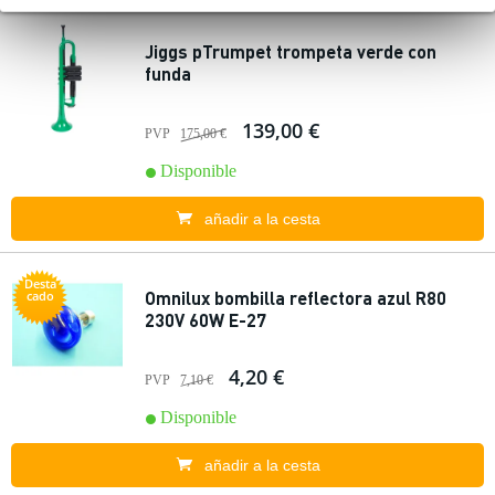
Jiggs pTrumpet trompeta verde con
funda
139,00 €
PVP
175,00 €
Disponible
añadir a la cesta
Desta
Omnilux bombilla reflectora azul R80
cado
230V 60W E-27
4,20 €
PVP
7,10 €
Disponible
añadir a la cesta