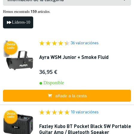
159
Hemos encontrado
artículos.
Líderes-10
36 valoraciónes
Desta
cado
Ayra WSM Junior + Smoke Fluid
36,95 €
Disponible
añadir a la cesta
10 valoraciónes
Desta
cado
Fazley Kubo BT Pocket Black 5W Portable
Guitar Amp / Bluetooth Speaker