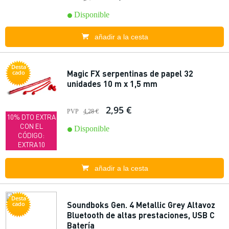
Disponible
añadir a la cesta
Desta
Magic FX serpentinas de papel 32
cado
unidades 10 m x 1,5 mm
2,95 €
PVP
4,28 €
10% DTO EXTRA
CON EL
Disponible
CÓDIGO:
EXTRA10
añadir a la cesta
Desta
Soundboks Gen. 4 Metallic Grey Altavoz
cado
Bluetooth de altas prestaciones, USB C
Batería