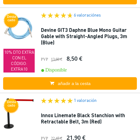
6 valoraciónes
Desta
cado
Devine GIT3 Daphne Blue Mono Guitar
Gable with Straight-Angled Plugs, 3m
(Blue)
10% DTO EXTRA
8,50 €
CON EL
PVP
13,60 €
CÓDIGO:
EXTRA10
Disponible
añadir a la cesta
1 valoración
Desta
cado
Innox Linemate Black Stanchion with
Retractable Belt, 3m (Red)
21,90 €
PVP
22,45 €