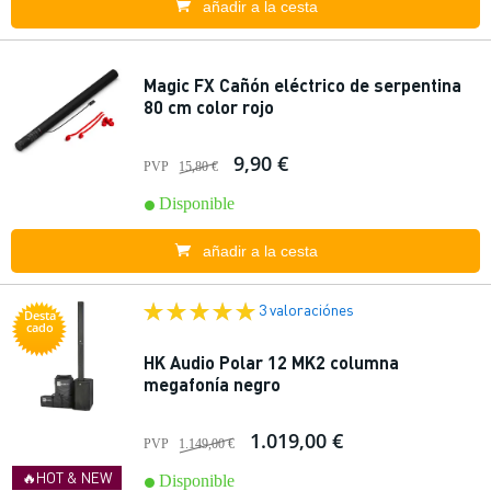
añadir a la cesta
Magic FX Cañón eléctrico de serpentina
80 cm color rojo
9,90 €
PVP
15,80 €
Disponible
añadir a la cesta
3 valoraciónes
Desta
cado
HK Audio Polar 12 MK2 columna
megafonía negro
1.019,00 €
PVP
1.149,00 €
🔥HOT & NEW
Disponible