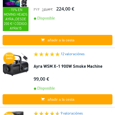
224,00 €
-15% EN
PVP
249,00 €
MOVING HEADS
Disponible
AYRA ¡DESDE
200 €! CÓDIGO:
AYRA15
añadir a la cesta
12 valoraciónes
Desta
cado
Ayra WSM X-1 900W Smoke Machine
99,00 €
Disponible
añadir a la cesta
9 valoraciónes
Desta