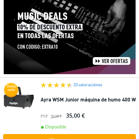
33 valoraciónes
Desta
cado
Ayra WSM Junior máquina de humo 400 W
35,00 €
PVP
56,00 €
Disponible