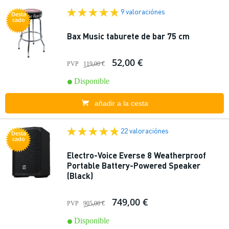
9 valoraciónes
Desta
cado
Bax Music taburete de bar 75 cm
52,00 €
PVP
119,00 €
Disponible
añadir a la cesta
22 valoraciónes
Desta
cado
Electro-Voice Everse 8 Weatherproof
Portable Battery-Powered Speaker
(Black)
749,00 €
PVP
905,00 €
Disponible