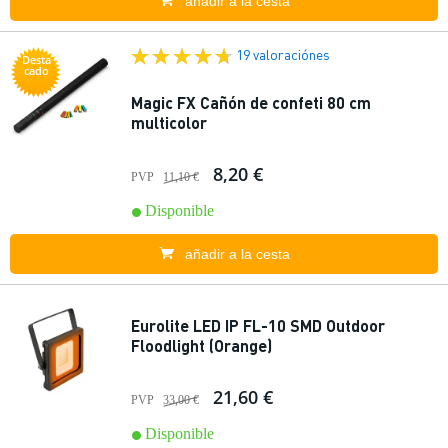
añadir a la cesta
19 valoraciónes
Desta
cado
Magic FX Cañón de confeti 80 cm
multicolor
8,20 €
PVP
11,10 €
Disponible
añadir a la cesta
Eurolite LED IP FL-10 SMD Outdoor
Floodlight (Orange)
21,60 €
PVP
33,00 €
Disponible