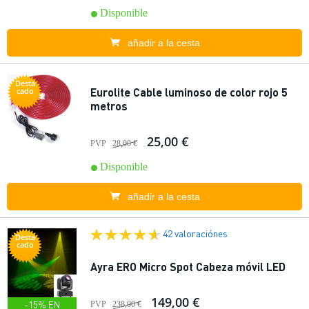
Disponible
añadir a la cesta
Desta
Eurolite Cable luminoso de color rojo 5
cado
metros
25,00 €
PVP
28,00 €
Disponible
añadir a la cesta
42 valoraciónes
Desta
cado
Ayra ERO Micro Spot Cabeza móvil LED
149,00 €
-15% EN
PVP
238,00 €