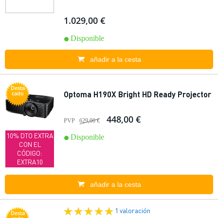
1.029,00 €
Disponible
añadir a la cesta
Desta
Optoma H190X Bright HD Ready Projector
cado
448,00 €
PVP
629,00 €
10% DTO EXTRA
Disponible
CON EL
CÓDIGO:
EXTRA10
añadir a la cesta
1 valoración
Desta