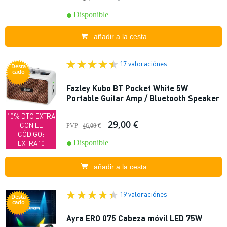
Disponible
añadir a la cesta
17 valoraciónes
Desta
cado
Fazley Kubo BT Pocket White 5W
Portable Guitar Amp / Bluetooth Speaker
10% DTO EXTRA
29,00 €
CON EL
PVP
46,00 €
CÓDIGO:
Disponible
EXTRA10
añadir a la cesta
19 valoraciónes
Desta
cado
Ayra ERO 075 Cabeza móvil LED 75W