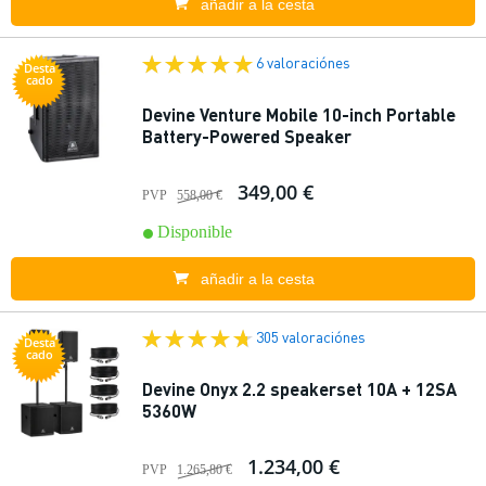
añadir a la cesta
6 valoraciónes
Desta
cado
Devine Venture Mobile 10-inch Portable
Battery-Powered Speaker
349,00 €
PVP
558,00 €
Disponible
añadir a la cesta
305 valoraciónes
Desta
cado
Devine Onyx 2.2 speakerset 10A + 12SA
5360W
1.234,00 €
PVP
1.265,80 €