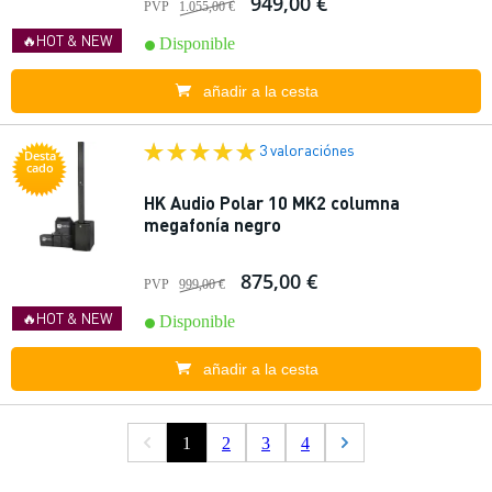
949,00 €
PVP
1.055,00 €
🔥HOT & NEW
Disponible
añadir a la cesta
3 valoraciónes
Desta
cado
HK Audio Polar 10 MK2 columna
megafonía negro
875,00 €
PVP
999,00 €
🔥HOT & NEW
Disponible
añadir a la cesta
1
2
3
4