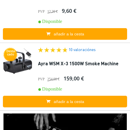
9,60 €
PVP
12,20 €
Disponible
añadir a la cesta
10 valoraciónes
Desta
cado
Ayra WSM X-3 1500W Smoke Machine
159,00 €
PVP
254,00 €
Disponible
añadir a la cesta