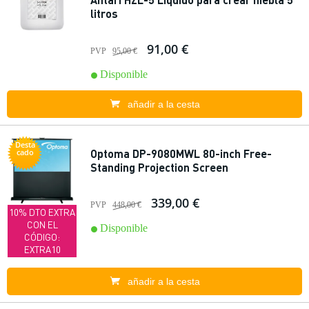
litros
91,00 €
PVP
95,00 €
Disponible
añadir a la cesta
Desta
Optoma DP-9080MWL 80-inch Free-
cado
Standing Projection Screen
339,00 €
PVP
448,00 €
10% DTO EXTRA
CON EL
Disponible
CÓDIGO:
EXTRA10
añadir a la cesta