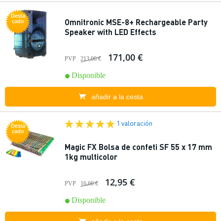
Desta
Omnitronic MSE-8+ Rechargeable Party
cado
Speaker with LED Effects
171,00 €
PVP
213,00 €
Disponible
añadir a la cesta
1 valoración
Desta
cado
Magic FX Bolsa de confeti SF 55 x 17 mm
1kg multicolor
12,95 €
PVP
16,60 €
Disponible