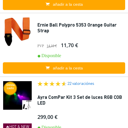
añadir a la cesta
Ernie Ball Polypro 5353 Orange Guitar
Strap
11,70 €
PVP
14,10 €
Disponible
añadir a la cesta
22 valoraciónes
Desta
cado
Ayra ComPar Kit 3 Set de luces RGB COB
LED
299,00 €
🔥HOT & NEW
Disponible