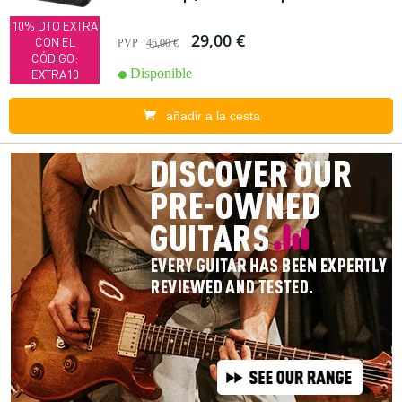
10% DTO EXTRA
29,00 €
CON EL
PVP
46,00 €
CÓDIGO:
Disponible
EXTRA10
añadir a la cesta