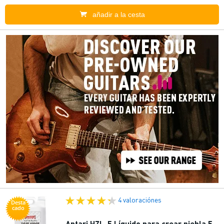
añadir a la cesta
4 valoraciónes
Desta
cado
Antari HZL-5 Líquido para crear niebla 5