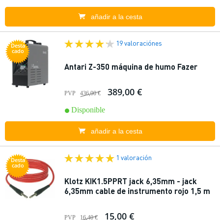
añadir a la cesta
19 valoraciónes
Desta
cado
Antari Z-350 máquina de humo Fazer
389,00 €
PVP
436,00 €
Disponible
añadir a la cesta
1 valoración
Desta
cado
Klotz KIK1.5PPRT jack 6,35mm - jack
6,35mm cable de instrumento rojo 1,5 m
15,00 €
PVP
16,40 €