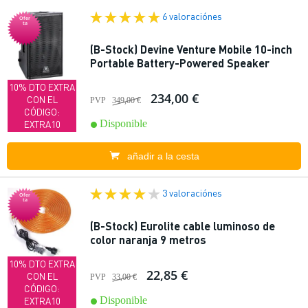
6 valoraciónes
Ofer
ta
(B-Stock) Devine Venture Mobile 10-inch
Portable Battery-Powered Speaker
10% DTO EXTRA
234,00 €
CON EL
PVP
349,00 €
CÓDIGO:
Disponible
EXTRA10
añadir a la cesta
3 valoraciónes
Ofer
ta
(B-Stock) Eurolite cable luminoso de
color naranja 9 metros
10% DTO EXTRA
22,85 €
CON EL
PVP
33,00 €
CÓDIGO:
Disponible
EXTRA10