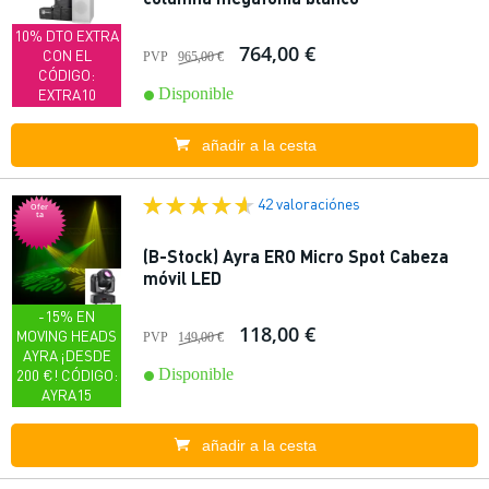
10% DTO EXTRA
764,00 €
CON EL
PVP
965,00 €
CÓDIGO:
Disponible
EXTRA10
añadir a la cesta
42 valoraciónes
Ofer
ta
(B-Stock) Ayra ERO Micro Spot Cabeza
móvil LED
-15% EN
118,00 €
MOVING HEADS
PVP
149,00 €
AYRA ¡DESDE
Disponible
200 €! CÓDIGO:
AYRA15
añadir a la cesta