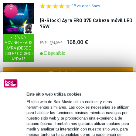
19 valoraciónes
Ofer
ta
(B-Stock) Ayra ERO 075 Cabeza móvil LED
75W
-15% EN
168,00 €
MOVING HEADS
PVP
224,00 €
AYRA ¡DESDE
Disponible
200 €! CÓDIGO:
AYRA15
añadir a la cesta
12 valoraciónes
Ofer
ta
Este sitio web utiliza cookies
El sitio web de Bax Music utiliza cookies y otras
(B-Stock) Magic FX estación
herramientas similares. Las cookies necesarias se utilizan
para habilitar las funciones básicas mientras navegas por
150,00 €
nuestro sitio web y te proporcionan una experiencia de
10% DTO EXTRA
PVP
199,00 €
usuario óptima. También nos gustaría utilizar cookies para
CON EL
medir y analizar tu interacción con nuestro sitio web, para
Disponible
CÓDIGO:
mejorar tanto su funcionalidad como tu experiencia de