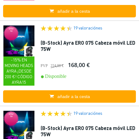
añadir a la cesta
19 valoraciónes
Ofer
ta
(B-Stock) Ayra ERO 075 Cabeza móvil LED
75W
-15% EN
168,00 €
MOVING HEADS
PVP
224,00 €
AYRA ¡DESDE
Disponible
200 €! CÓDIGO:
AYRA15
añadir a la cesta
19 valoraciónes
Ofer
ta
(B-Stock) Ayra ERO 075 Cabeza móvil LED
75W