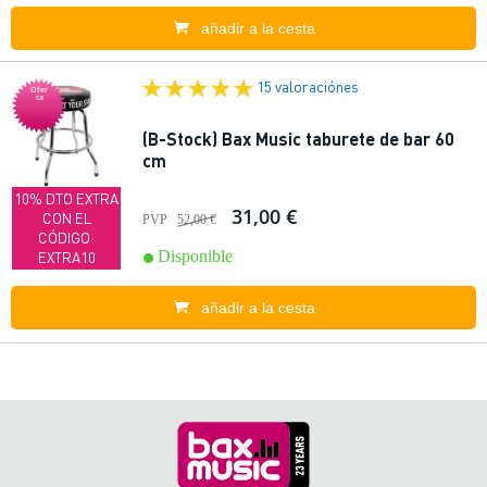
añadir a la cesta
15 valoraciónes
Ofer
ta
(B-Stock) Bax Music taburete de bar 60
cm
10% DTO EXTRA
31,00 €
CON EL
PVP
52,00 €
CÓDIGO:
Disponible
EXTRA10
añadir a la cesta