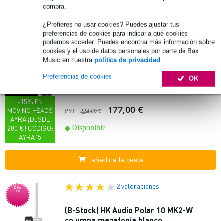
EXTRA10
compra.
añadir a la cesta
¿Prefieres no usar cookies? Puedes ajustar tus
preferencias de cookies para indicar a qué cookies
podemos acceder. Puedes encontrar más información sobre
19 valoraciónes
cookies y el uso de datos personales por parte de Bax
Ofer
ta
Music en nuestra
política de privacidad
(B-Stock) Ayra ERO 075 Cabeza móvil LED
Preferencias de cookies
OK
75W
-15% EN
177,00 €
MOVING HEADS
PVP
224,00 €
AYRA ¡DESDE
Disponible
200 €! CÓDIGO:
AYRA15
añadir a la cesta
2 valoraciónes
Ofer
ta
(B-Stock) HK Audio Polar 10 MK2-W
columna megafonía blanco