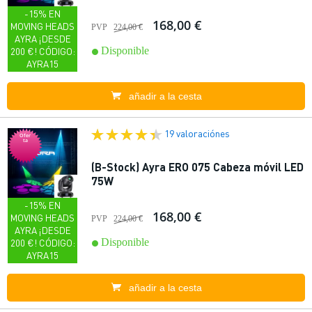
-15% EN
168,00 €
MOVING HEADS
PVP
224,00 €
AYRA ¡DESDE
Disponible
200 €! CÓDIGO:
AYRA15
añadir a la cesta
19 valoraciónes
Ofer
ta
(B-Stock) Ayra ERO 075 Cabeza móvil LED
75W
-15% EN
168,00 €
MOVING HEADS
PVP
224,00 €
AYRA ¡DESDE
Disponible
200 €! CÓDIGO:
AYRA15
añadir a la cesta