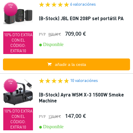
6 valoraciónes
Ofer
ta
(B-Stock) JBL EON 208P set portátil PA
709,00 €
10% DTO EXTRA
PVP
868,00 €
CON EL
Disponible
CÓDIGO:
EXTRA10
añadir a la cesta
10 valoraciónes
Ofer
ta
(B-Stock) Ayra WSM X-3 1500W Smoke
Machine
10% DTO EXTRA
147,00 €
CON EL
PVP
159,00 €
CÓDIGO:
Disponible
EXTRA10