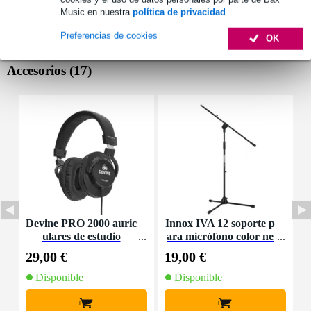
Music en nuestra
política de privacidad
Preferencias de cookies
OK
Accesorios (17)
Devine PRO 2000 auric
Innox IVA 12 soporte p
I
ulares de estudio
ara micrófono color ne
b
gro
h
29,00 €
19,00 €
5
Disponible
Disponible
+
+