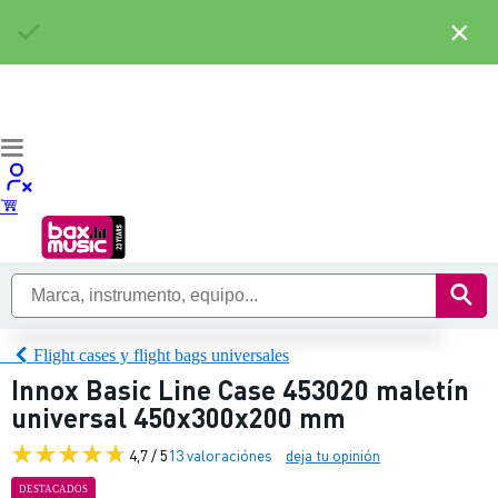
×
Flight cases y flight bags universales
Innox Basic Line Case 453020 maletín
universal 450x300x200 mm
4,7 / 5
13 valoraciónes
deja tu opinión
DESTACADOS