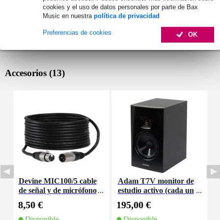
cookies y el uso de datos personales por parte de Bax
Music en nuestra
política de privacidad
Preferencias de cookies
OK
Accesorios (13)
Devine MIC100/5 cable
Adam T7V monitor de
de señal y de micrófono
estudio activo (cada un
d
XLR - 5 metros
o)
8,50 €
195,00 €
6
Disponible
Disponible