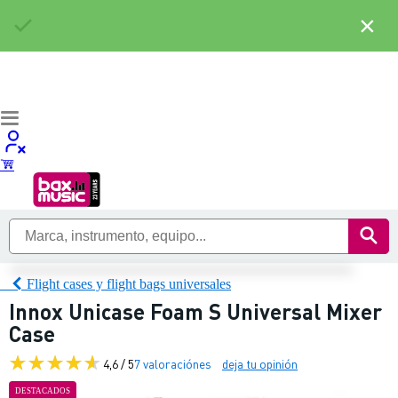
×
Flight cases y flight bags universales
Innox Unicase Foam S Universal Mixer
Case
4,6 / 5
7 valoraciónes
deja tu opinión
DESTACADOS