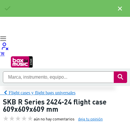
×
Flight cases y flight bags universales
SKB R Series 2424-24 flight case
609x609x609 mm
aún no hay comentarios
deja tu opinión