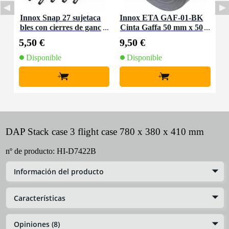
Innox Snap 27 sujetaca
Innox ETA GAF-01-BK
bles con cierres de ganc
Cinta Gaffa 50 mm x 50
ho y bucle estrecho neg
m negra
5,50 €
9,50 €
ro (10 ud)
Disponible
Disponible
+
+
DAP Stack case 3 flight case 780 x 380 x 410 mm
nº de producto:
HI-D7422B
Información del producto
Características
Opiniones (8)