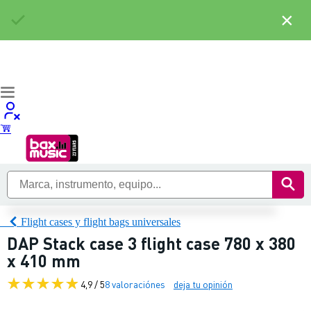
×
Flight cases y flight bags universales
DAP Stack case 3 flight case 780 x 380
x 410 mm
4,9 / 5
8 valoraciónes
deja tu opinión