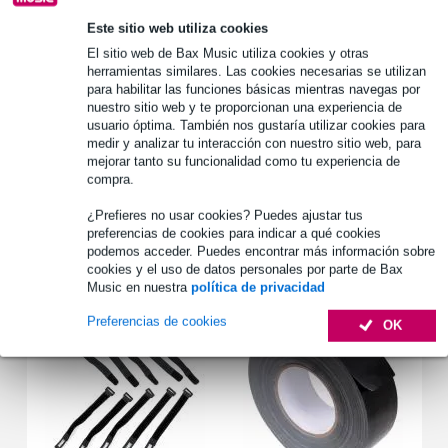
1.250 marcas líderes
Este sitio web utiliza cookies
El sitio web de Bax Music utiliza cookies y otras
herramientas similares. Las cookies necesarias se utilizan
Información del producto
para habilitar las funciones básicas mientras navegas por
nuestro sitio web y te proporcionan una experiencia de
dimensiones (exteriores): 780 x 380 x 410 mm
usuario óptima. También nos gustaría utilizar cookies para
medir y analizar tu interacción con nuestro sitio web, para
dimensiones interiores: 750 x 352 x 388 mm
mejorar tanto su funcionalidad como tu experiencia de
peso: 13,58 KG
compra.
Especificaciones completas
¿Prefieres no usar cookies? Puedes ajustar tus
preferencias de cookies para indicar a qué cookies
podemos acceder. Puedes encontrar más información sobre
Accesorios (2)
cookies y el uso de datos personales por parte de Bax
Music en nuestra
política de privacidad
Preferencias de cookies
OK