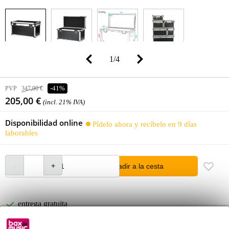
1
/
4
PVP
347,00 €
-41%
205,00 €
(incl. 21% IVA)
Disponibilidad online
Pídelo ahora y recíbelo en 9 días
laborables
añadir a la cesta
entrega gratuita
Más de 48.000 artículos en stock