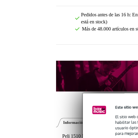
Pedidos antes de las 16 h: Ent
está en stock)
Más de 48.000 artículos en s
Este sitio we
El sitio web 
habilitar la
Información del producto
Foto 360°
usuario ópti
para mejorar
Peli 1510 BKF Maleta negra con esp