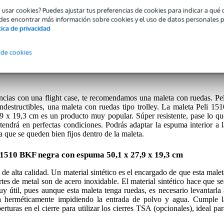
o usar cookies? Puedes ajustar tus preferencias de cookies para indicar a qu
des encontrar más información sobre cookies y el uso de datos personales 
tica de privacidad
tía de este producto es de 2 años.
 de cookies
2 años.
ancias con una flight case, te recomendamos una maleta con ruedas. Pel
indestructibles, una maleta con ruedas tipo trolley. La maleta Peli 151
x 19,3 cm es un producto muy popular. Súper resistente, pase lo qu
tendrá en perfectas condiciones. Podrás adaptar la espuma interior a l
 que se queden bien fijos dentro de la maleta.
i 1510 BKF negra con espuma 50,1 x 27,9 x 19,3 cm
 de alta calidad. Un material sintético es el encargado de que esta malet
tes de metal son de acero inoxidable. El material sintético hace que se
 útil, pues aunque esta maleta tenga ruedas, es necesario levantarla 
rra herméticamente impidiendo la entrada de polvo y agua. Cumple l
uras en el cierre para utilizar los cierres TSA (opcionales), ideal par