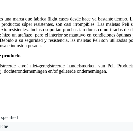
es una marca que fabrica flight cases desde hace ya bastante tiempo. L
roductos súper resistentes, son casi irrompibles. Las maletas Peli s
xtraresistentes. Incluso soportan pruebas tan duras como tirarlas desd
se hizo un arañazo, pero el interior se mantuvo en condiciones óptimas 
Debido a su seguridad y resistencia, las maletas Peli son utilizadas po
sa e industria pesada.
e producto
streerde en/of niet-geregistreerde handelsmerken van Peli Products
j, dochterondernemingen en/of gelieerde ondernemingen.
 specified
tuche