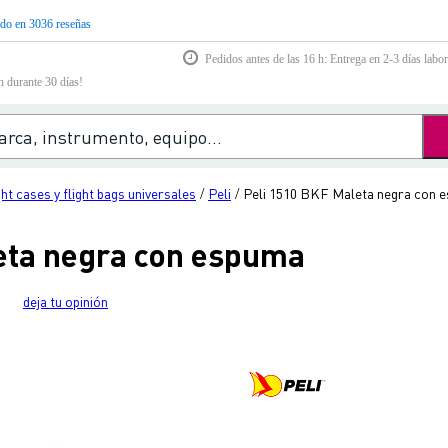
do en 3036 reseñas
Pedidos antes de las 16 h: Entrega en 2-3 días labor
n durante 30 días!
ght cases y flight bags universales
Peli
Peli 1510 BKF Maleta negra con 
/
/
eta negra con espuma
deja tu opinión