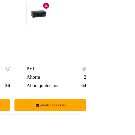
2x
371,00 €
PVP
666,00 €
4,00 €
Ahorra
26,00 €
367,00 €
Ahora juntos por
640,00 €
añadir a la cesta