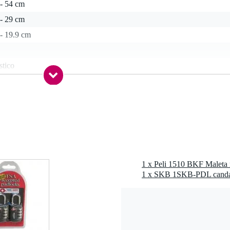
 - 54 cm
 - 29 cm
- 19.9 cm
stico
 kg
0 x 36,0 x 24,0 cm
nsible (maleta tipo trolley)
1 x Peli 1510 BKF Maleta
1 x SKB 1SKB-PDL cand