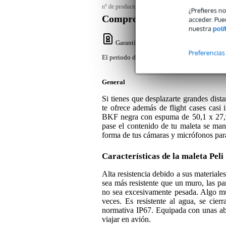
nº de producto:
9000-0014-7706
¿Prefieres n
Compromiso de servicio
acceder. Pue
nuestra
polí
Garantía Bax Music
: El periodo de garan
Preferencias
El periodo de garantía de este producto es de 
General
Si tienes que desplazarte grandes dist
te ofrece además de flight cases casi 
BKF negra con espuma de 50,1 x 27,9 
pase el contenido de tu maleta se man
forma de tus cámaras y micrófonos para
Características de la maleta Pel
Alta resistencia debido a sus materiales
sea más resistente que un muro, las par
no sea excesivamente pesada. Algo muy
veces. Es resistente al agua, se cie
normativa IP67. Equipada con unas abert
viajar en avión.