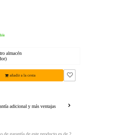
ble
tro almacén
dor)
añadir a la cesta
antía adicional y más ventajas
 de garantía de este producto es de 2