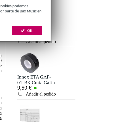
é cookies podemos
por parte de Bax Music en
Innox Snap 27
sujetacables con
OK
5,50 €
cierres de gancho y
bucle estrecho
Añadir al pedido
negro (10 ud)
i
0
e
a
Innox ETA GAF-
01-BK Cinta Gaffa
9,50 €
50 mm x 50 m
negra
Añadir al pedido
a
a
a
a
a