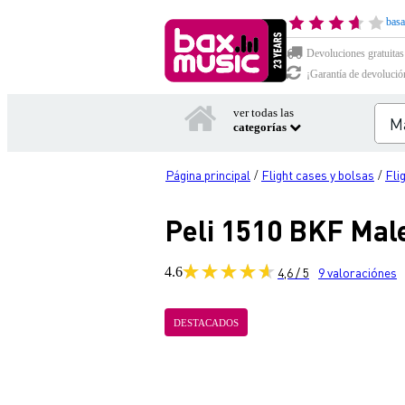
basa
Devoluciones gratuitas
¡Garantía de devolució
ver todas las
categorías
Página principal
Flight cases y bolsas
Fli
/
/
Peli 1510 BKF Mal
4.6
4,6 / 5
9
valoraciónes
DESTACADOS