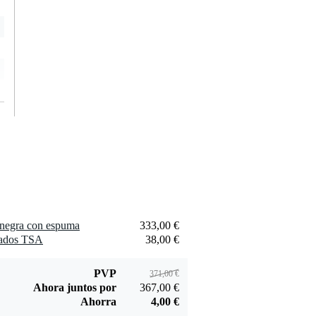
 negra con espuma
333,00 €
ados TSA
38,00 €
PVP
371,00 €
Ahora juntos por
367,00 €
Ahorra
4,00 €