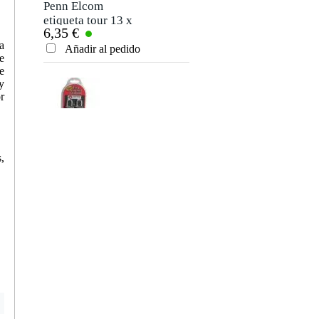
Penn Elcom
etiqueta tour 13 x
6,35 €
8,5 cm
a
Añadir al pedido
e
e
y
r
SKB 1SKB-PDL
candados TSA
,
38,00 €
Añadir al pedido