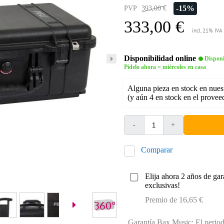
-15%
PVP
393,00 €
333,00 €
incl. 21% IVA
Disponibilidad online
Disponi
Pídelo ahora = miércoles en casa
Alguna pieza en stock en nues
(y aún 4 en stock en el provee
-
+
Comparar
Elija ahora 2 años de gar
exclusivas!
Premio de 16,65 €
Garantía Bax Music: El periodo