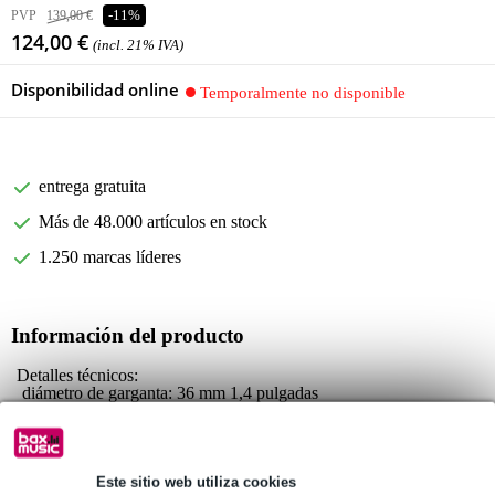
PVP
139,00 €
-11%
124,00 €
(incl. 21% IVA)
Disponibilidad online
Temporalmente no disponible
entrega gratuita
Más de 48.000 artículos en stock
1.250 marcas líderes
Información del producto
Detalles técnicos:
diámetro de garganta: 36 mm 1,4 pulgadas
impedancia nominal: 8 ohmios
impedancia mínima: 5,2 ohmios a 3,5 kHz
Construcción
Este sitio web utiliza cookies