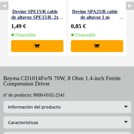
Devine SPE15/R cable
Devine SPA25/R cable
I
de altavoz SPE15/R, 2x
de altavoz 1 m
1,5 mm2, por metro
1,49 €
0,85 €
7
Disponible
Disponible
+
+
Beyma CD1014Fe/N 70W, 8 Ohm 1.4-inch Ferrite
Compression Driver
nº de producto:
9000-0102-2541
Información del producto
Características