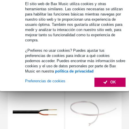
diámetro exterior: 120 mm
El sitio web de Bax Music utiliza cookies y otras
profundidad: 66 mm
herramientas similares. Las cookies necesarias se utilizan
para habilitar las funciones básicas mientras navegas por
montaje: cuatro orificios roscados m5 separados 90º en círculo de
nuestro sitio web y te proporcionan una experiencia de
101,6 mm de diámetro: 140 w a 1,2 khz
usuario óptima. También nos gustaría utilizar cookies para
Especificaciones completas
medir y analizar tu interacción con nuestro sitio web, para
mejorar tanto su funcionalidad como tu experiencia de
Véase también (1)
compra.
¿Prefieres no usar cookies? Puedes ajustar tus
preferencias de cookies para indicar a qué cookies
podemos acceder. Puedes encontrar más información sobre
cookies y el uso de datos personales por parte de Bax
Music en nuestra
política de privacidad
Accesorios (21)
Preferencias de cookies
OK