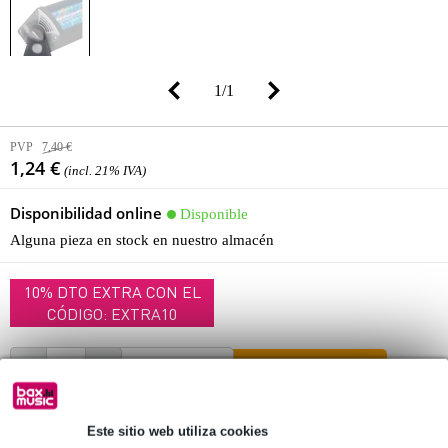
1
/
1
PVP
7,40 €
1,24 €
(incl. 21% IVA)
Disponibilidad online
Disponible
Alguna pieza en stock en nuestro almacén
10% DTO EXTRA CON EL
CÓDIGO: EXTRA10
añadir a la cesta
Este sitio web utiliza cookies
Pídelo ahora = miércoles en casa