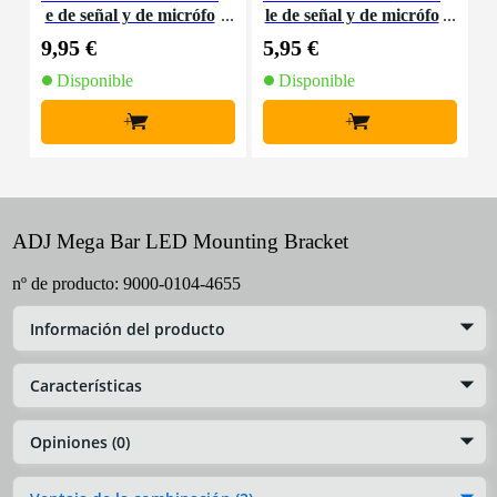
e de señal y de micrófo
le de señal y de micrófo
d
no XLR - 10 metros
no XLR - 1,5 metros
9,95 €
5,95 €
8
Disponible
Disponible
+
+
ADJ Mega Bar LED Mounting Bracket
nº de producto:
9000-0104-4655
Información del producto
Características
Opiniones (0)