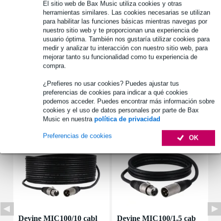
El sitio web de Bax Music utiliza cookies y otras
herramientas similares. Las cookies necesarias se utilizan
Más de 48.000 artículos en stock
para habilitar las funciones básicas mientras navegas por
1.250 marcas líderes
nuestro sitio web y te proporcionan una experiencia de
usuario óptima. También nos gustaría utilizar cookies para
medir y analizar tu interacción con nuestro sitio web, para
mejorar tanto su funcionalidad como tu experiencia de
Información del producto
compra.
Especificaciones completas
¿Prefieres no usar cookies? Puedes ajustar tus
preferencias de cookies para indicar a qué cookies
podemos acceder. Puedes encontrar más información sobre
Accesorios (8)
cookies y el uso de datos personales por parte de Bax
Music en nuestra
política de privacidad
Preferencias de cookies
OK
Devine MIC100/10 cabl
Devine MIC100/1.5 cab
D