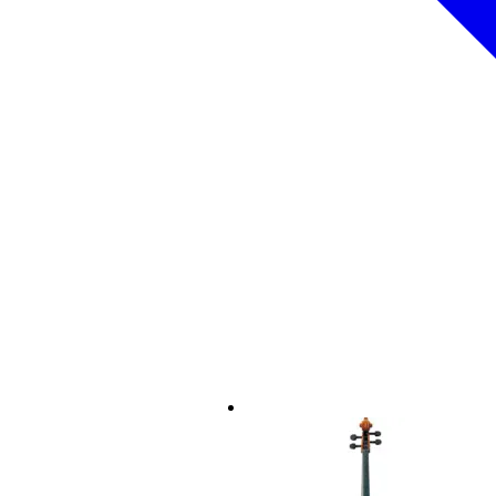
Type of music stand
flo
Tray type
fol
Foldable base
ye
Maximum stand height (cm)
13
Minimum stand height (cm)
66
Rest width (cm)
not
Music stand weight (grams)
60
Music rest material
me
Music stand base material
me
Color
ne
Se incluye funda
sí
Number of stands
1
Peso y las dimensiones incluyen el paquete
Peso
80
(incluyendo el paquete)