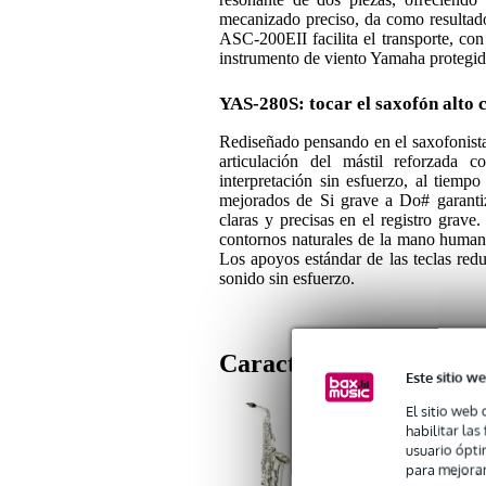
mecanizado preciso, da como resultad
ASC-200EII facilita el transporte, co
instrumento de viento Yamaha protegido
YAS-280S: tocar el saxofón alto 
Rediseñado pensando en el saxofonist
articulación del mástil reforzada 
interpretación sin esfuerzo, al tiem
mejorados de Si grave a Do# garantiz
claras y precisas en el registro grave
contornos naturales de la mano humana,
Los apoyos estándar de las teclas red
sonido sin esfuerzo.
Características
Este sitio we
El sitio web 
habilitar la
usuario ópti
1x Yamaha YAS280S Eb 
para mejorar