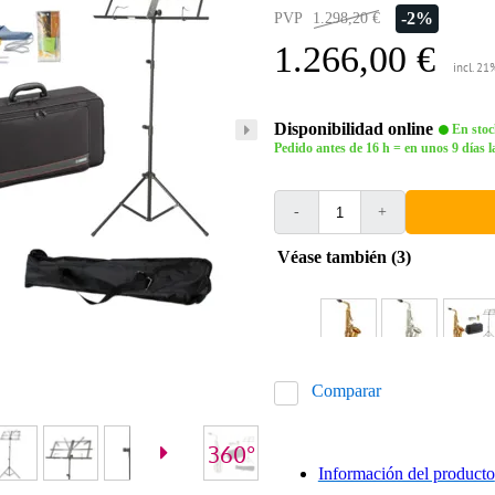
-2%
PVP
1.298,20 €
1.266,00 €
incl. 21
Disponibilidad online
En stoc
Pedido antes de 16 h = en unos 9 días l
-
+
Véase también (3)
Comparar
Información del producto