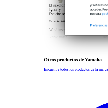
¿Prefieres n
El saxofón alto Yamaha YAS-280S, que
acceder. Pue
ligera y una durabilidad mejorada, h
nuestra
polí
Estuche semiduro Yamaha ASC-200EII 
Características del producto
Preferencias
Wind instrument finish
sil
Valve finish
la
Sustainable product
not
Engraving
ye
Mouthpiece included
ye
Otros productos de Yamaha
Wind instrument colour
sil
Encuentre todos los productos de la mar
Bell material
bra
Bend material
bra
Wind instrument body material
bra
Neck material
bra
Valve material
pla