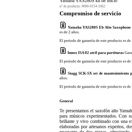
Yamaha YAS280S kit de inicio
nº de producto:
9000-0154-1062
Compromiso de servicio
Yamaha YAS280S Eb Alto Saxophone 
es de 2 años.
El periodo de garantía de este producto es de 
Innox ISA 02 atril para partituras
Gara
El periodo de garantía de este producto es de 
Stagg SCK-SX set de mantenimiento 
años.
El periodo de garantía de este producto es de 
General
Te presentamos el saxofón alto Yamah
para músicos experimentados. Con su
brillante y vivo combinado con una e
elaboradas por artesanos expertos, d
resonante de dos piezas, ofreciendo