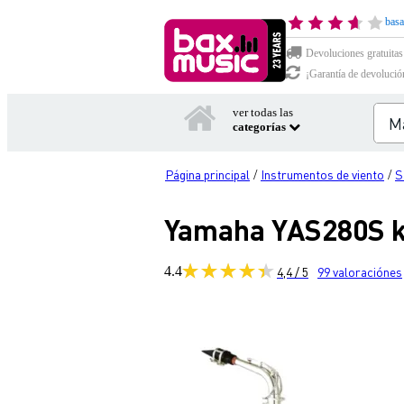
basa
Devoluciones gratuitas
¡Garantía de devolució
ver todas las
categorías
Página principal
Instrumentos de viento
S
/
/
Yamaha YAS280S kit
4.4
4,4 / 5
99
valoraciónes