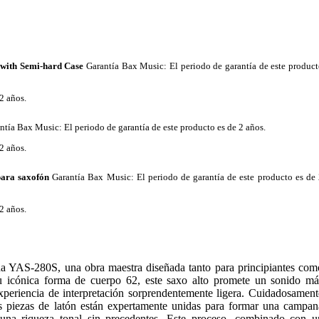
with Semi-hard Case
Garantía Bax Music
: El periodo de garantía de este produc
2 años.
ntía Bax Music
: El periodo de garantía de este producto es de 2 años.
2 años.
para saxofón
Garantía Bax Music
: El periodo de garantía de este producto es de
2 años.
a YAS-280S, una obra maestra diseñada tanto para principiantes com
 icónica forma de cuerpo 62, este saxo alto promete un sonido má
xperiencia de interpretación sorprendentemente ligera. Cuidadosament
os piezas de latón están expertamente unidas para formar una campan
 una riqueza tonal sin precedentes. Este proceso, combinado con u