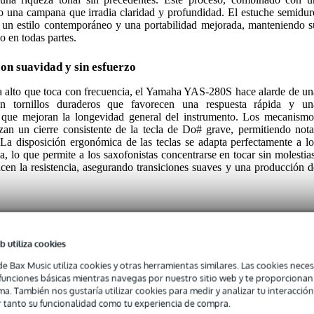
o una campana que irradia claridad y profundidad. El estuche semidur
n un estilo contemporáneo y una portabilidad mejorada, manteniendo s
 en todas partes.
con suavidad y sin esfuerzo
a alto que toca con frecuencia, el Yamaha YAS-280S hace alarde de un
con tornillos duraderos que favorecen una respuesta rápida y un
po que mejoran la longevidad general del instrumento. Los mecanismo
an un cierre consistente de la tecla de Do# grave, permitiendo nota
. La disposición ergonómica de las teclas se adapta perfectamente a lo
 lo que permite a los saxofonistas concentrarse en tocar sin molestias
ucen la resistencia, asegurando transiciones suaves y una producción d
b utiliza cookies
de Bax Music utiliza cookies y otras herramientas similares. Las cookies neces
s funciones básicas mientras navegas por nuestro sitio web y te proporciona
ma. También nos gustaría utilizar cookies para medir y analizar tu interacción
Alto Saxophone with Semi-hard Case
 tanto su funcionalidad como tu experiencia de compra.