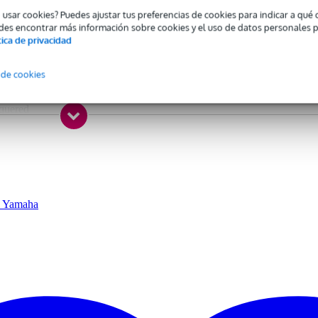
o usar cookies? Puedes ajustar tus preferencias de cookies para indicar a qu
 combina una excelente claridad tonal con una facilidad de ejecució
des encontrar más información sobre cookies y el uso de datos personales 
ace gala de un diseño innovador y una fabricación de alta precisión
tica de privacidad
incluido.
 de cookies
ver-plated
cquered
 specified
s
s
ver-coloured
ca Yamaha
ss
ss
ss
ss
stic