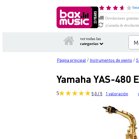
basa
Devoluciones gratuitas
¡Garantía de devolució
ver todas las
categorías
Página principal
Instrumentos de viento
S
/
/
Yamaha YAS-480 E
5
5,0 / 5
1
valoración