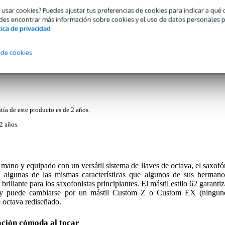
o usar cookies? Puedes ajustar tus preferencias de cookies para indicar a qu
des encontrar más información sobre cookies y el uso de datos personales 
tica de privacidad
Descargas (1)
 de cookies
with Semi-hard Case
tía de este producto es de 2 años.
2 años.
no y equipado con un versátil sistema de llaves de octava, el saxofó
algunas de las mismas características que algunos de sus hermano
brillante para los saxofonistas principiantes. El mástil estilo 62 garantiz
, y puede cambiarse por un mástil Custom Z o Custom EX (ningun
e octava rediseñado.
ación cómoda al tocar