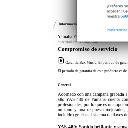
¿Prefieres n
acceder. Pue
nuestra
polí
Información del producto
Opiniones
(1)
Preferencias
Yamaha YAS-480 Eb Alto Saxophone 
nº de producto:
9000-0123-0267
Compromiso de servicio
Garantía Bax Music
: El periodo de garan
El periodo de garantía de este producto es de 
General
Adornado con una campana grabada a ma
alto YAS-480 de Yamaha cuenta con 
profesionales, por lo que es una opción 
un tono y una respuesta mejorados
incluido) gracias al sistema de llaves d
YAS-480: Sonido brillante y sens