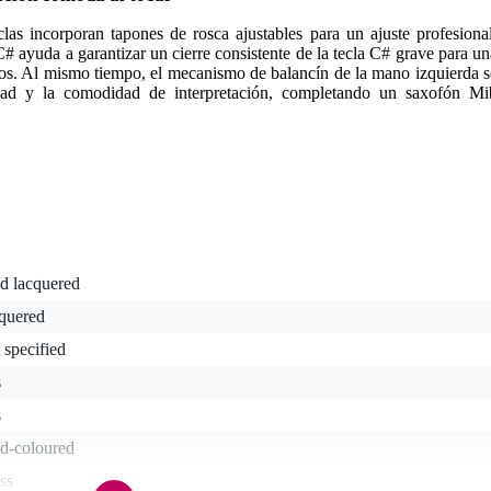
clas incorporan tapones de rosca ajustables para un ajuste profesional
 ayuda a garantizar un cierre consistente de la tecla C# grave para un
ajos. Al mismo tiempo, el mecanismo de balancín de la mano izquierda s
idad y la comodidad de interpretación, completando un saxofón Mi
d lacquered
cquered
 specified
s
s
ld-coloured
ss