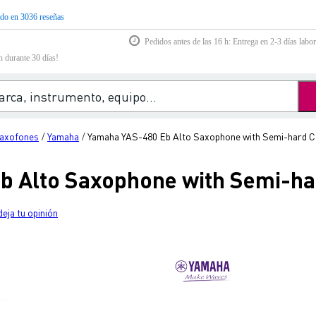
do en 3036 reseñas
Pedidos antes de las 16 h: Entrega en 2-3 días labor
n durante 30 días!
axofones
Yamaha
Yamaha YAS-480 Eb Alto Saxophone with Semi-hard 
/
/
b Alto Saxophone with Semi-ha
deja tu opinión