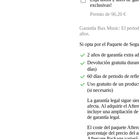
exclusivas!
Premio de 96,20 €
Garantía Bax Music: El periodo
años.
Si opta por el Paquete de Seg
2 años de garantía extra a
Devolución gratuita durant
días)
60 días de periodo de refl
Uso gratuito de un product
(si necesario)
La garantía legal sigue si
afecta. Al adquirir el Aft
incluye una ampliación de 
de garantía legal.
El coste del paquete Afte
porcentaje del precio del ar
Aftercare Package variará d