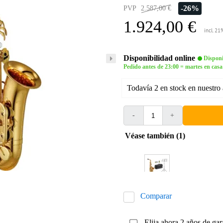
-26%
PVP
2.587,00 €
1.924,00 €
incl. 21
Disponibilidad online
Disponi
Pedido antes de 23:00 = martes en casa
Todavía 2 en stock en nuestro
-
+
Véase también (1)
Comparar
Elija ahora 2 años de gar