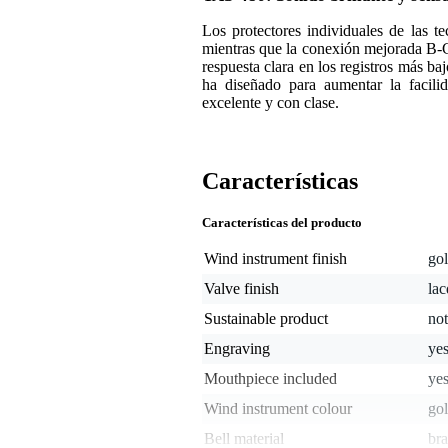
Los protectores individuales de las te
mientras que la conexión mejorada B-C#
respuesta clara en los registros más b
ha diseñado para aumentar la facil
excelente y con clase.
Características
Características del producto
Wind instrument finish
gol
Valve finish
la
Sustainable product
not
Engraving
ye
Mouthpiece included
ye
Wind instrument colour
go
Bell material
bra