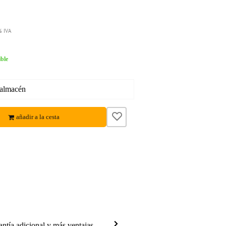
% IVA
ble
 almacén
añadir a la cesta
antía adicional y más ventajas