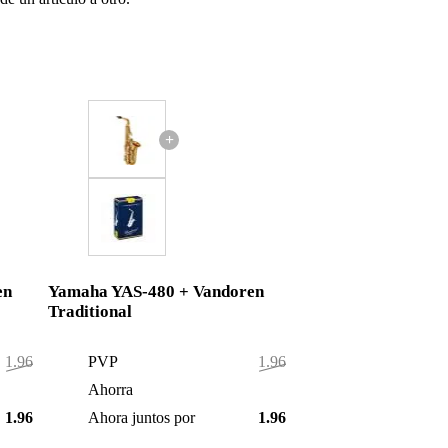
+
en
Yamaha YAS-480 + Vandoren
Traditional
1.967,00 €
PVP
1.967,00 €
1,00 €
Ahorra
1,00 €
1.966,00 €
Ahora juntos por
1.966,00 €