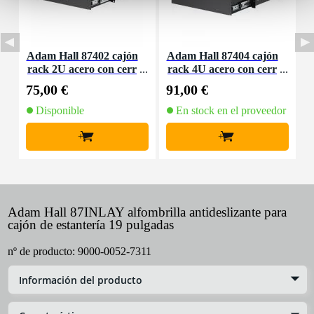
Adam Hall 87402 cajón
Adam Hall 87404 cajón
A
rack 2U acero con cerr
rack 4U acero con cerr
adura
adura
75,00 €
91,00 €
5
Disponible
En stock en el proveedor
+
+
Adam Hall 87INLAY alfombrilla antideslizante para
cajón de estantería 19 pulgadas
nº de producto:
9000-0052-7311
Información del producto