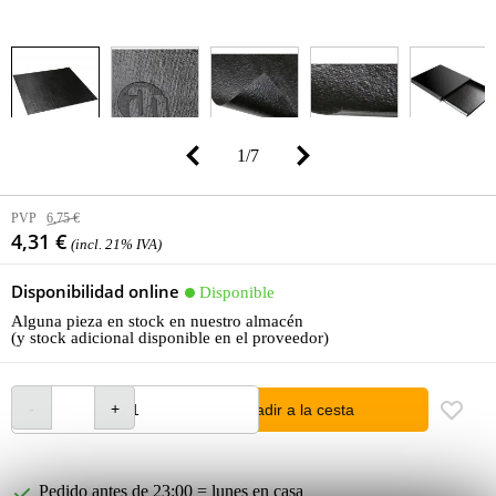
1
/
7
PVP
6,75 €
4,31 €
(incl. 21% IVA)
Disponibilidad online
Disponible
Alguna pieza en stock en nuestro almacén
(y stock adicional disponible en el proveedor)
añadir a la cesta
Pedido antes de 23:00 = lunes en casa