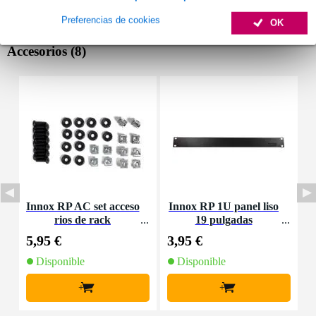
Preferencias de cookies
OK
Accesorios (8)
Innox RP AC set acceso
Innox RP 1U panel liso
rios de rack
19 pulgadas
d
5,95 €
3,95 €
6
Disponible
Disponible
+
+