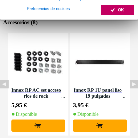
Preferencias de cookies
OK
Accesorios (8)
Innox RP AC set acceso
Innox RP 1U panel liso
rios de rack
19 pulgadas
d
5,95 €
3,95 €
6
Disponible
Disponible
+
+