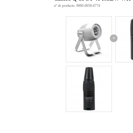
espectro de color: RGBW
nº de producto: 9000-0058-0774
número de LEDs: 1
tipo de LED: 40 W
difusión: 10, 25, 4,5 grados
frecuencia de actualización: 3.6
Entrada DMX: XLR, 3 patillas,
Salida DMX: XLR, 3 patillas, 
+
control RDM
protocolos: USITT DMX-512
Modos DMX: 2 canales, 3 canales
Funciones DMX: salto de co
estroboscópico
estrobo de alta velocidad: 1 - 20
controles: intro, modo, valor abaj
indicadores: pantalla OLED
consumo: 55 W
conector de alimentación: pow
carcasa: metal
color: blanco
refrigeración: convección
iluminación: 8900 lx a 3m
dimensiones: 151 x 130 x 168 
peso: 2,2 kg
incluido:
cable de alimentación