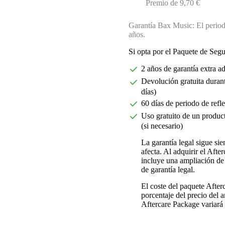
Premio de 9,70 €
Garantía Bax Music: El periodo
años.
Si opta por el Paquete de Seg
2 años de garantía extra a
Devolución gratuita durant
días)
60 días de periodo de refl
Uso gratuito de un product
(si necesario)
La garantía legal sigue si
afecta. Al adquirir el Aft
incluye una ampliación de 
de garantía legal.
El coste del paquete Afte
porcentaje del precio del ar
Aftercare Package variará d