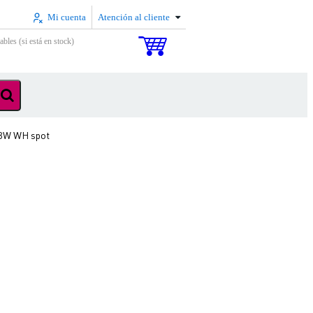
Mi cuenta
Atención al cliente
ables (si está en stock)
BW WH spot