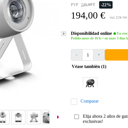
-22%
PVP
249,00 €
194,00 €
incl. 21% IVA
Disponibilidad online
En stoc
Pedido antes de 16 h = en unos 3 días l
-
+
Véase también (1)
Comparar
Elija ahora 2 años de gar
exclusivas!