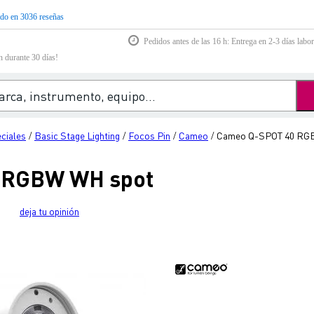
do en 3036 reseñas
Pedidos antes de las 16 h: Entrega en 2-3 días labor
n durante 30 días!
eciales
Basic Stage Lighting
Focos Pin
Cameo
Cameo Q-SPOT 40 RG
/
/
/
/
 RGBW WH spot
deja tu opinión