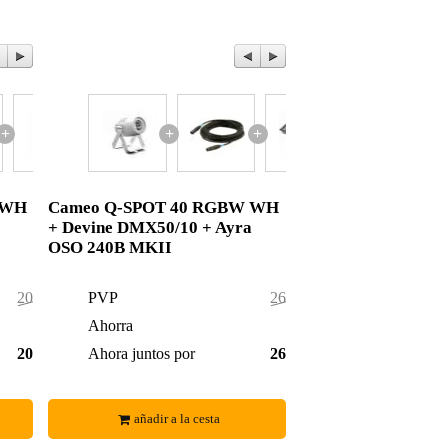
+
+
+
 WH
Cameo Q-SPOT 40 RGBW WH
+ Devine DMX50/10 + Ayra
OSO 240B MKII
207,00 €
PVP
268,00 €
2,00 €
Ahorra
6,00 €
205,00 €
Ahora juntos por
262,00 €
añadir a la cesta