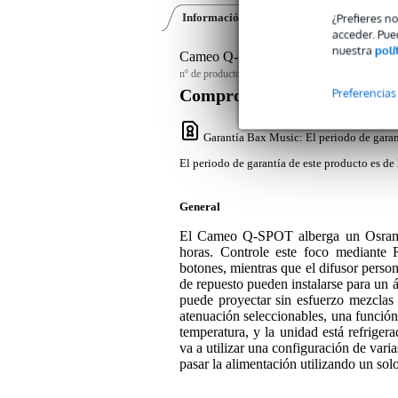
¿Prefieres n
Información del producto
Opiniones
(0)
acceder. Pue
nuestra
polí
Cameo Q-SPOT 40 RGBW WH spot
nº de producto:
9000-0058-0772
Preferencias
Compromiso de servicio
Garantía Bax Music
: El periodo de garan
El periodo de garantía de este producto es de 
General
El Cameo Q-SPOT alberga un Osram
horas. Controle este foco mediant
botones, mientras que el difusor person
de repuesto pueden instalarse para un á
puede proyectar sin esfuerzo mezclas
atenuación seleccionables, una función
temperatura, y la unidad está refrige
va a utilizar una configuración de vari
pasar la alimentación utilizando un solo