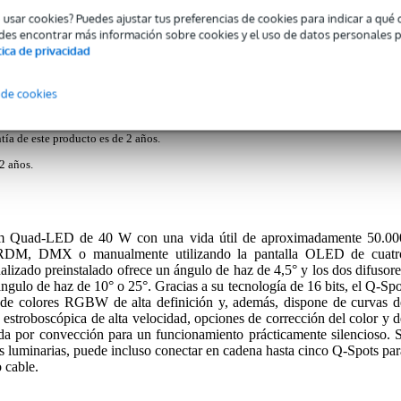
o usar cookies? Puedes ajustar tus preferencias de cookies para indicar a qu
Descargas (1)
des encontrar más información sobre cookies y el uso de datos personales 
tica de privacidad
 de cookies
tía de este producto es de 2 años.
2 años.
 Quad-LED de 40 W con una vida útil de aproximadamente 50.00
e RDM, DMX o manualmente utilizando la pantalla OLED de cuatr
alizado preinstalado ofrece un ángulo de haz de 4,5° y los dos difusore
ngulo de haz de 10° o 25°. Gracias a su tecnología de 16 bits, el Q-Spo
 de colores RGBW de alta definición y, además, dispone de curvas d
 estroboscópica de alta velocidad, opciones de corrección del color y d
rada por convección para un funcionamiento prácticamente silencioso. S
as luminarias, puede incluso conectar en cadena hasta cinco Q-Spots par
 cable.