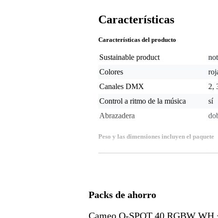
Características
Características del producto
Sustainable product
not
Colores
roj
Canales DMX
2, 
Control a ritmo de la música
sí
Abrazadera
do
Peso y las dimensiones incluyen el paquete
Peso
3,0
(incluyendo el paquete)
Dimensiones
32,
(incluyendo el paquete)
Características del producto
Packs de ahorro
LED Par
tipo: interior
Cameo Q-SPOT 40 RGBW WH + 