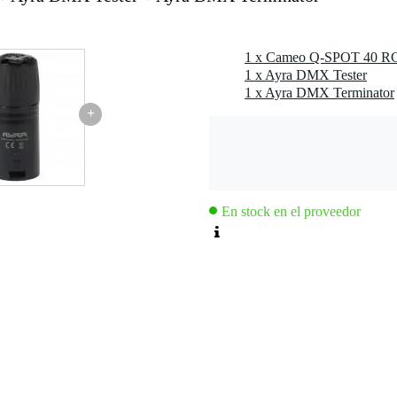
1 x Cameo Q-SPOT 40 
00 Hz
1 x Ayra DMX Tester
 macho
1 x Ayra DMX Terminator
hembra
+
 1, 3 canales 2, 4 canales, 9 canales
lor, macro de color, master dimmer, RGBW, control de sonido
 Hz
En stock en el proveedor
o, valor arriba
erCON
mm