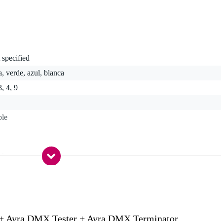
 specified
a, verde, azul, blanca
3, 4, 9
ble
 kg
5 x 22,0 x 19,5 cm
Ayra DMX Tester + Ayra DMX Terminator