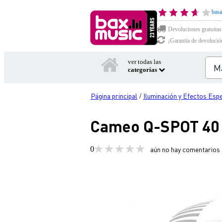
basa
Devoluciones gratuitas
¡Garantía de devolució
ver todas las
categorías
Página principal
Iluminación y Efectos Esp
/
Cameo Q-SPOT 40
0
aún no hay comentarios