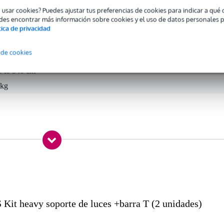
o usar cookies? Puedes ajustar tus preferencias de cookies para indicar a qu
des encontrar más información sobre cookies y el uso de datos personales 
tica de privacidad
 specified
 de cookies
nd with T-bar
0 to 340 cm
 kg
 kg
7,0 x 18,0 x 15,5 cm
nte con T-bar
 seguridad
Kit heavy soporte de luces +barra T (2 unidades)