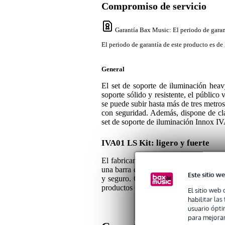
Compromiso de servicio
Garantía Bax Music
: El periodo de garan
El periodo de garantía de este producto es de 
General
El set de soporte de iluminación he
soporte sólido y resistente, el público
se puede subir hasta más de tres metro
con seguridad. Además, dispone de cla
set de soporte de iluminación Innox I
IVA01 LS Kit: ligero y fuerte
El fabricante se ha empeñado en ofre
una barra en forma de T (T-bar). Tienes
Este sitio we
y seguro. Gracias a su peso ligero es fá
productos de calidad.
El sitio web 
habilitar la
usuario ópti
para mejorar