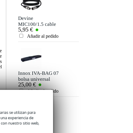
Devine
MIC100/1.5 cable
5,95 €
de señal y de
micrófono XLR -
Añadir al pedido
1,5 metros
e
e
s
l
Innox IVA-BAG 07
bolsa universal
25,00 €
para 2 soportes de
luz y cables
Añadir al pedido
e
e
s
arias se utilizan para
n una experiencia de
 con nuestro sitio web,
Konig & Meyer