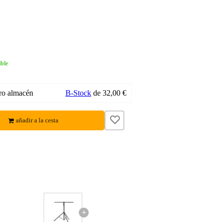
ble
tro almacén
B-Stock
de 32,00 €
añadir a la cesta
+