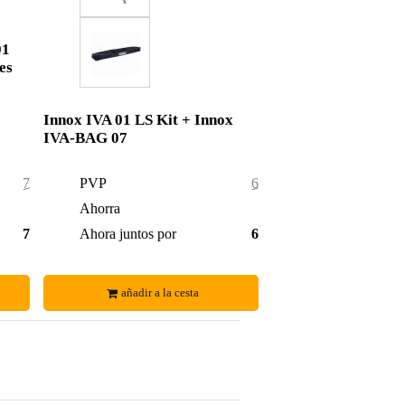
01
es
Innox IVA 01 LS Kit + Innox
IVA-BAG 07
78,00 €
PVP
64,00 €
2,00 €
Ahorra
3,00 €
76,00 €
Ahora juntos por
61,00 €
añadir a la cesta