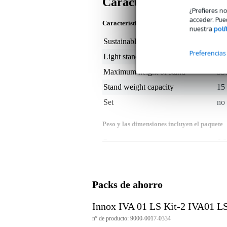
Características
¿Prefieres n
acceder. Pue
Características del producto
nuestra
polí
Sustainable product
not
Preferencias
Light stand type
sta
Maximum height of stand
33
Stand weight capacity
15
Set
no
Peso y las dimensiones incluyen el paquete
Peso
6,3
(incluyendo el paquete)
Dimensiones
12
(incluyendo el paquete)
Características del producto
Packs de ahorro
soporte de iluminación resiste
clavijas de seguridad para más
Innox IVA 01 LS Kit-2 IVA01 LS 
muy estable
nº de producto: 9000-0017-0334
peso: 4,70 kg