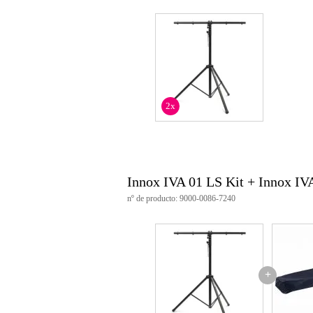
altura mínima: 1250 mm
altura máxima: 3300 mm
longitud de la T-bar incluida
peso máximo soportado: 40 k
diagonal de las barras: 35 mm
material: base de acero con unio
barra T-bar se sujeta mediante 
2x
Innox IVA 01 LS Kit + Innox I
nº de producto: 9000-0086-7240
+