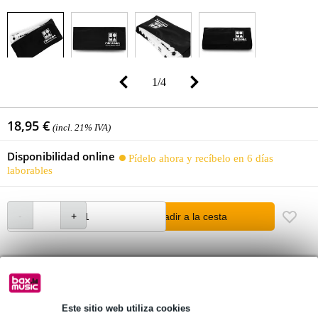
1
/
4
18,95 €
(incl. 21% IVA)
Disponibilidad online
Pídelo ahora y recíbelo en 6 días
laborables
añadir a la cesta
Más de 48.000 artículos en stock
1.250 marcas líderes
Este sitio web utiliza cookies