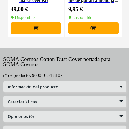
ulares over-ear
ble de guitarra mono ja
C
ck - jack en ángulo rect
49,00 €
9,95 €
4
o - 5,5 m
Disponible
Disponible
+
+
SOMA Cosmos Cotton Dust Cover portada para
SOMA Cosmos
nº de producto:
9000-0154-8107
Información del producto
Características
Opiniones (0)