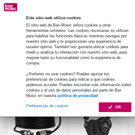
1.250 marcas líderes
Este sitio web utiliza cookies
El sitio web de Bax Music utiliza cookies y otras
Información del producto
herramientas similares. Las cookies necesarias se utilizan
para habilitar las funciones básicas mientras navegas por
Analog Cases Estuche UNISON para Focusrite 18i20
nuestro sitio web y te proporcionan una experiencia de
usuario óptima. También nos gustaría utilizar cookies para
también adecuado para Focusrite Clarett+ 8Pro
medir y analizar tu interacción con nuestro sitio web, para
marco de aluminio con protección en las esquinas
mejorar tanto su funcionalidad como tu experiencia de
compra.
Especificaciones completas
¿Prefieres no usar cookies? Puedes ajustar tus
preferencias de cookies para indicar a qué cookies
Accesorios (27)
podemos acceder. Puedes encontrar más información sobre
cookies y el uso de datos personales por parte de Bax
Music en nuestra
política de privacidad
Preferencias de cookies
OK