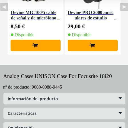
Devine MIC100/5 cable
Devine PRO 2000 auric
D
de señal y de micrófono
ulares de estudio
XLR - 5 metros
m
8,50 €
29,00 €
5
Disponible
Disponible
+
+
Analog Cases UNISON Case For Focusrite 18i20
nº de producto:
9000-0088-9445
Información del producto
Características
Opiniones (0)