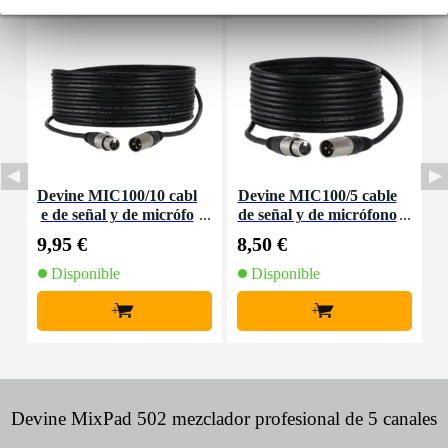
Devine MIC100/10 cabl
Devine MIC100/5 cable
D
e de señal y de micrófo
de señal y de micrófono
no XLR - 10 metros
XLR - 5 metros
9,95 €
8,50 €
2
Disponible
Disponible
+
+
Devine MixPad 502 mezclador profesional de 5 canales