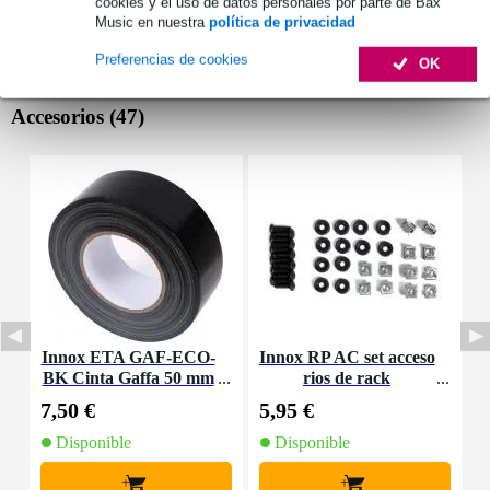
cookies y el uso de datos personales por parte de Bax
Music en nuestra
política de privacidad
Preferencias de cookies
OK
Accesorios (47)
Innox ETA GAF-ECO-
Innox RP AC set acceso
BK Cinta Gaffa 50 mm
rios de rack
x 50 m negra
7,50 €
5,95 €
1
Disponible
Disponible
+
+