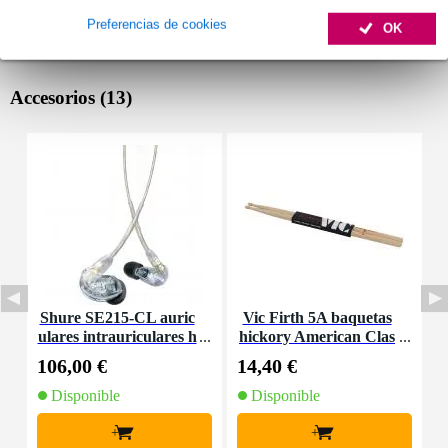
Preferencias de cookies
OK
Accesorios (13)
Shure SE215-CL auric
Vic Firth 5A baquetas
A
ulares intrauriculares h
hickory American Clas
e
erméticos transparentes
sic, punta de madera
106,00 €
14,40 €
2
Disponible
Disponible
+
+