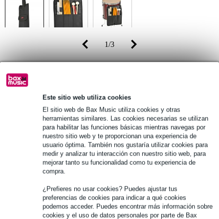
1
/
3
PVP
32,00 €
26,00 €
(incl. 21% IVA)
Este sitio web utiliza cookies
Disponibilidad online
En stock en el proveedor
El sitio web de Bax Music utiliza cookies y otras
Todavía 16 artículos en stock en el proveedor
herramientas similares. Las cookies necesarias se utilizan
para habilitar las funciones básicas mientras navegas por
nuestro sitio web y te proporcionan una experiencia de
usuario óptima. También nos gustaría utilizar cookies para
añadir a la cesta
medir y analizar tu interacción con nuestro sitio web, para
mejorar tanto su funcionalidad como tu experiencia de
compra.
Pedido antes de 16 h = en unos 8 días laborables en casa
¿Prefieres no usar cookies? Puedes ajustar tus
preferencias de cookies para indicar a qué cookies
Más de 48.000 artículos en stock
podemos acceder. Puedes encontrar más información sobre
cookies y el uso de datos personales por parte de Bax
1.250 marcas líderes