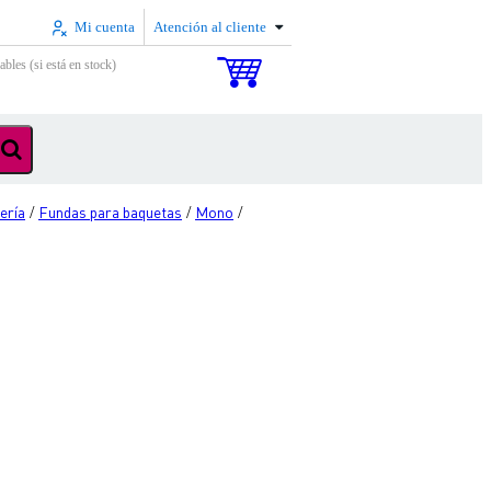
Mi cuenta
Atención al cliente
ables (si está en stock)
ería
Fundas para baquetas
Mono
/
/
/