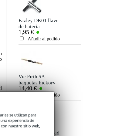
Apodo
Aún no hay opiniones sobre este producto.
Fazley DK01 llave
de batería
1,95 €
Clasificación
Añadir al pedido
Comentario
a
o
Vic Firth 5A
baquetas hickory
14,40 €
l
American Classic,
a
punta de madera
Añadir al pedido
Enviar
arias se utilizan para
n una experiencia de
 con nuestro sitio web,
Fazley PDP-30 Pad