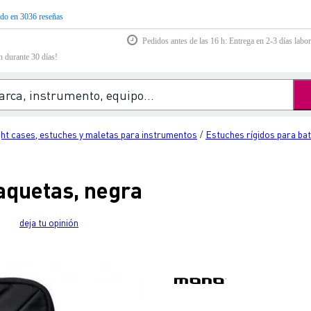
do en 3036 reseñas
Pedidos antes de las 16 h: Entrega en 2-3 días labor
n durante 30 días!
ght cases, estuches y maletas para instrumentos
Estuches rígidos para bat
/
aquetas, negra
deja tu opinión