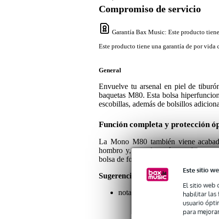
Compromiso de servicio
Garantía Bax Music
: Este producto tien
Este producto tiene una garantía de por vida 
General
Envuelve tu arsenal en piel de tiburó
baquetas M80. Esta bolsa hiperfunciona
escobillas, además de bolsillos adicion
Función completa y protección ó
La Mono M80 también viene acabada 
hombro y, cuando está completamente a
bolsa de forma segura de tu kit y tener
Este sitio we
Sugerencias o comentarios sobre est
El sitio web 
nota: baquetas no incluidas
habilitar la
usuario ópti
para mejorar