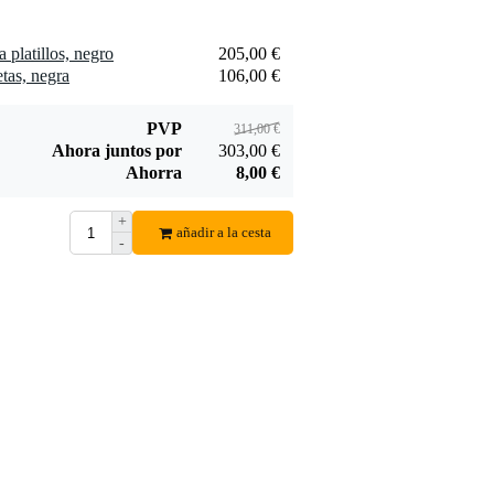
platillos, negro
205,00 €
tas, negra
106,00 €
Mono M80 estuche
para platillos,
PVP
311,00 €
205,00 €
negro
Ahora juntos por
303,00 €
Añadir al pedido
Ahorra
8,00 €
+
añadir a la cesta
-