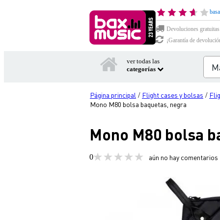
basa
Devoluciones gratuitas
¡Garantía de devolució
ver todas las
categorías
Página principal
Flight cases y bolsas
Fli
/
/
Mono M80 bolsa baquetas, negra
Mono M80 bolsa b
0
aún no hay comentarios