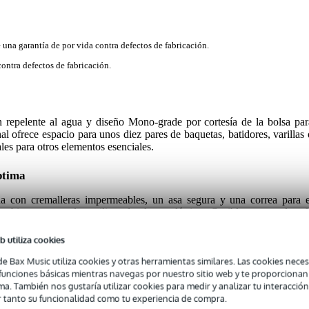
e una garantía de por vida contra defectos de fabricación.
contra defectos de fabricación.
n repelente al agua y diseño Mono-grade por cortesía de la bolsa par
l ofrece espacio para unos diez pares de baquetas, batidores, varillas 
ales para otros elementos esenciales.
ptima
con cremalleras impermeables, un asa segura y una correa para e
bierta, se pueden utilizar dos lazos elásticos flexibles para colgar l
 todo al alcance de la mano.
b utiliza cookies
e producto
de Bax Music utiliza cookies y otras herramientas similares. Las cookies neces
s funciones básicas mientras navegas por nuestro sitio web y te proporciona
ma. También nos gustaría utilizar cookies para medir y analizar tu interacción
 tanto su funcionalidad como tu experiencia de compra.