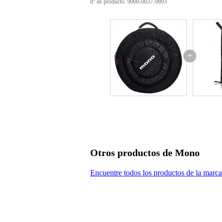
nº de producto: 9000-0037-9893
apta para baquetas, mazas, varill
color: negro
adecuado para al menos 10 pare
material Sharkskin impermeable
práctico bolsillo frontal para her
asa situada en la parte superior
+
cordones elásticos especiales para
se puede llevar a la espalda med
adecuado para baquetas de hasta
anchura de la bolsa: 5 pulgadas
grosor de la bolsa: 1 pulgada
Peso: 0,5 kg
Otros productos de Mono
Encuentre todos los productos de la mar