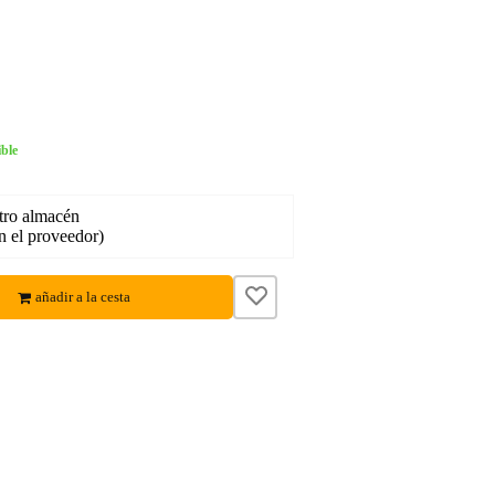
ble
tro almacén
en el proveedor)
añadir a la cesta