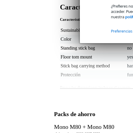
Características
¿Prefieres n
acceder. Pue
nuestra
polí
Características del producto
Sustainable product
not
Preferencias
Color
ne
Standing stick bag
no
Floor tom mount
ye
Stick bag carrying method
han
Protección
fu
Peso y las dimensiones incluyen el paquete
Peso
2,0
(incluyendo el paquete)
Dimensiones
44,
(incluyendo el paquete)
Packs de ahorro
Características del producto
Mono M80 + Mono M80
Bolsa para baquetas Mono M80