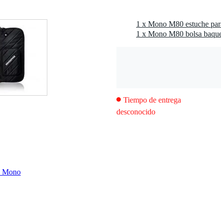
as y otros accesorios
s de baquetas
1 x Mono M80 estuche para 
 con cremalleras impermeables
1 x Mono M80 bolsa baque
ramientas
 colgar la bolsa de la batería
iante la correa para el hombro
 17,25 pulgadas de largo
Tiempo de entrega
desconocido
ca Mono