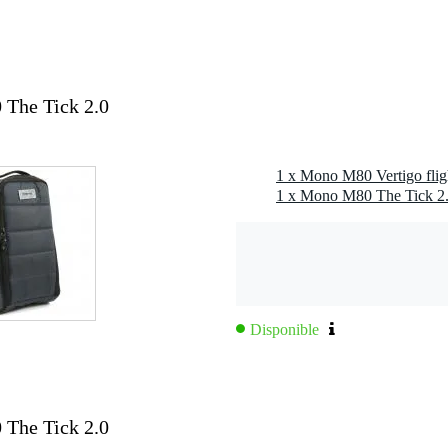
 D
nto inteligentes
The Tick 2.0
n repelente al agua
78 x 89 mm / 14 x 7 x 3,5 pulgadas (LxAxA)
1 x Mono M80 The Tick 2.0
Disponible
The Tick 2.0