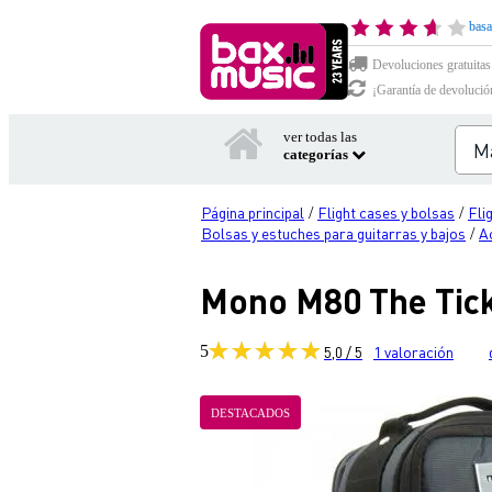
basa
Devoluciones gratuitas
¡Garantía de devolució
ver todas las
categorías
Página principal
Flight cases y bolsas
Fli
/
/
Bolsas y estuches para guitarras y bajos
A
/
Mono M80 The Tick 
5
5,0 / 5
1
valoración
DESTACADOS