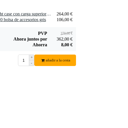
1 x Mono M80 Vertigo flight case con carga superior para guitarra eléctrica, gris
264,00 €
 bolsa de accesorios gris
106,00 €
PVP
370,00 €
Ahora juntos por
362,00 €
Ahorra
8,00 €
+
añadir a la cesta
-