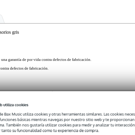
orios gris
e una garantía de por vida contra defectos de fabricación.
contra defectos de fabricación.
gar muy lejos sin nada más que tu guitarra, pero cosas como cables
alera pueden marcar la diferencia. Así que mételo todo en The Tick 2.0
 Mono M80, puede fijarse a una bolsa de transporte M80 para guitarra 
b utiliza cookies
es anillas en D que lleva la bolsa. Una vez ajustada como un insecto, est
de Bax Music utiliza cookies y otras herramientas similares. Las cookies neces
 el camino de cremalleras o bolsillos delanteros, y se ha hecho de nylo
s funciones básicas mientras navegas por nuestro sitio web y te proporciona
y acolchado grueso para asegurarse de que incluso mantener una pequeñ
ma. También nos gustaría utilizar cookies para medir y analizar tu interacción
iene perfectamente seguro mientras estás en el camino. Además, esta e
 tanto su funcionalidad como tu experiencia de compra.