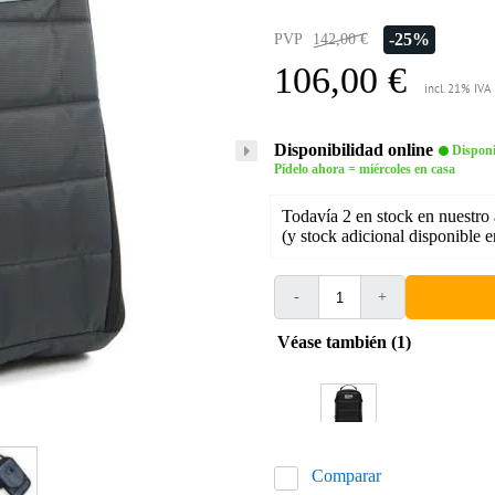
-25%
PVP
142,00 €
106,00 €
incl. 21% IVA
Disponibilidad online
Disponi
Pídelo ahora = miércoles en casa
Todavía 2 en stock en nuestro
(y stock adicional disponible 
-
+
Véase también (1)
Comparar