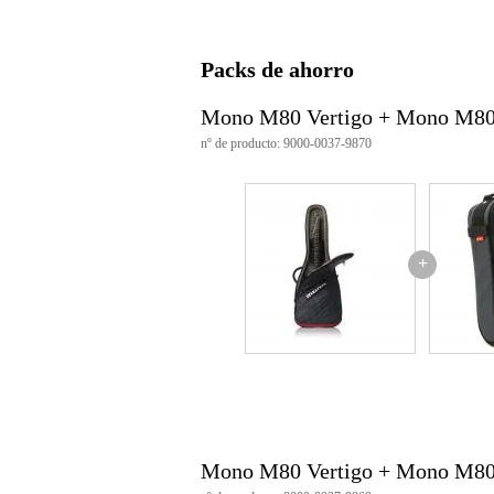
fácil de fijar mediante anillas en
100% impermeable
apta para Pedaltrain Nano
ABS reforzado en los laterales
Packs de ahorro
3 compartimentos de almacenamie
acolchado de 10 mm de grosor
Mono M80 Vertigo + Mono M80 
material exterior: nylon sharkski
material interior: vinilo
nº de producto: 9000-0037-9870
dimensiones interiores: 356 x 1
peso: 794 gr
color: gris
+
Mono M80 Vertigo + Mono M80 