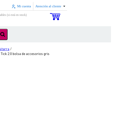
Mi cuenta
Atención al cliente
ables (si está en stock)
uitarra
/
ick 2.0 bolsa de accesorios gris