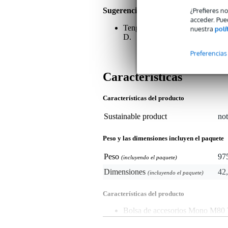
¿Prefieres n
Sugerencias o comentarios sobre est
acceder. Pue
Tenga en cuenta que esta bolsa 
nuestra
polí
D.
Preferencias
Características
Características del producto
Sustainable product
not
Peso y las dimensiones incluyen el paquete
Peso
97
(incluyendo el paquete)
Dimensiones
42,
(incluyendo el paquete)
Características del producto
Bolsa de accesorios Mono M80 
para acoplar a la bolsa de vuel