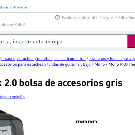
do en 3036 reseñas
Pedidos antes de las 16 h: Entrega en 2-3 días labor
n durante 30 días!
ght cases, estuches y maletas para instrumentos
Estuches y fundas para g
/
ccesorios para estuches y fundas de guitarra y bajo
Mono
Mono M80 The T
/
/
2.0 bolsa de accesorios gris
deja tu opinión