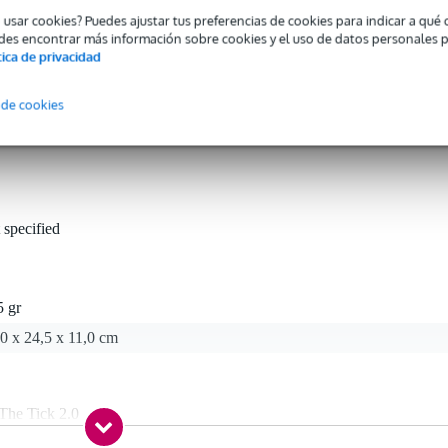
o usar cookies? Puedes ajustar tus preferencias de cookies para indicar a qu
e producto
des encontrar más información sobre cookies y el uso de datos personales 
sólo puede fijarse a la Mono M80 equipada con tres anillas en forma d
tica de privacidad
 de cookies
 specified
5 gr
0 x 24,5 x 11,0 cm
The Tick 2.0
o M80