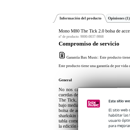
Información del producto
Opiniones
(1)
Mono M80 The Tick 2.0 bolsa de acces
nº de producto:
9000-0037-9868
Compromiso de servicio
Garantía Bax Music
: Este producto tien
Este producto tiene una garantía de por vida 
General
No nos cabe duda de que podrías lle
cuerdas de repuesto y una pequeña ped
The Tick, que forma parte de la serie
Este sitio we
bajo mediante tiras de sujeción y las tr
El sitio web 
bolsa de accesorios no se interpone en
habilitar la
sharkskin resistente a la intemperie 
usuario ópti
tabla como la Pedaltrain Nano se mant
para mejorar
la edición en negro.