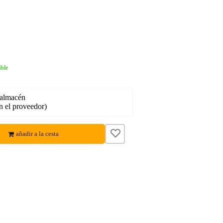
ble
 almacén
en el proveedor)
añadir a la cesta