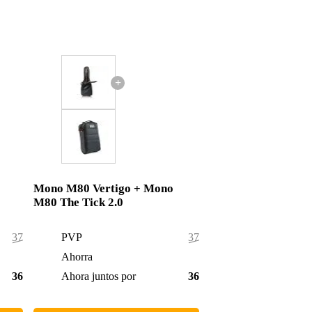
+
Mono M80 Vertigo + Mono
M80 The Tick 2.0
371,00 €
PVP
370,00 €
8,00 €
Ahorra
8,00 €
363,00 €
Ahora juntos por
362,00 €