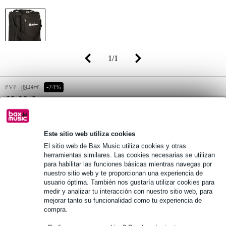
1
/
1
PVP
89,00 €
-24%
68,00 €
(incl. 21% IVA)
Disponibilidad online
Disponible
Este sitio web utiliza cookies
Alguna pieza en stock en nuestro almacén
El sitio web de Bax Music utiliza cookies y otras
herramientas similares. Las cookies necesarias se utilizan
para habilitar las funciones básicas mientras navegas por
añadir a la cesta
nuestro sitio web y te proporcionan una experiencia de
usuario óptima. También nos gustaría utilizar cookies para
medir y analizar tu interacción con nuestro sitio web, para
mejorar tanto su funcionalidad como tu experiencia de
Pedido antes de 23:00 = martes en casa
compra.
Más de 48.000 artículos en stock