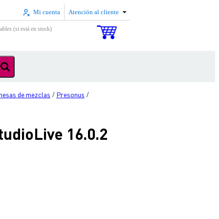
Mi cuenta
Atención al cliente
ables (si está en stock)
 mesas de mezclas
Presonus
/
/
udioLive 16.0.2