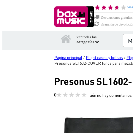
basa
Devoluciones gratuitas
¡Garantía de devolució
ver todas las
categorías
Página principal
Flight cases y bolsas
Fli
/
/
Presonus SL1602-COVER funda para mezclad
Presonus SL1602-C
0
aún no hay comentarios