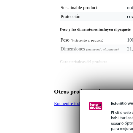
Sustainable product
not
Protección
co
Peso y las dimensiones incluyen el paquete
Peso
10
(incluyendo el paquete)
Dimensiones
21,
(incluyendo el paquete)
Características del producto
portada
para: Mezclador StudioLive 16.
Otros productos de Presonus
Este sitio we
Encuentre todos los productos de la marc
El sitio web 
habilitar la
usuario ópti
para mejorar