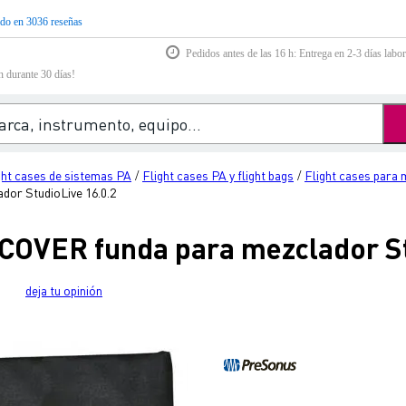
do en 3036 reseñas
Pedidos antes de las 16 h: Entrega en 2-3 días labor
n durante 30 días!
ght cases de sistemas PA
Flight cases PA y flight bags
Flight cases para
/
/
or StudioLive 16.0.2
OVER funda para mezclador St
deja tu opinión