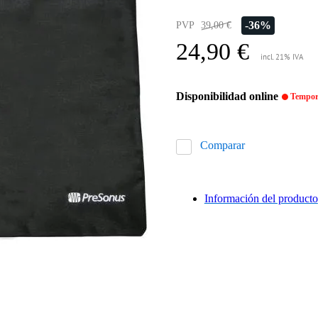
-36%
PVP
39,00 €
24,90 €
incl. 21% IVA
Disponibilidad online
Tempora
Comparar
Información del producto