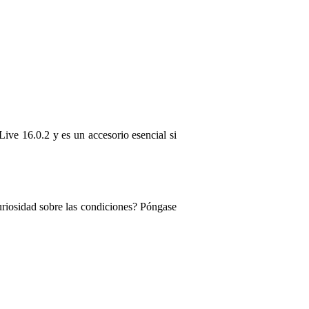
Deja tu opinión
Apodo
Aún no hay opiniones so
Clasificación
Comentario
e 16.0.2 y es un accesorio esencial si
riosidad sobre las condiciones? Póngase
Enviar