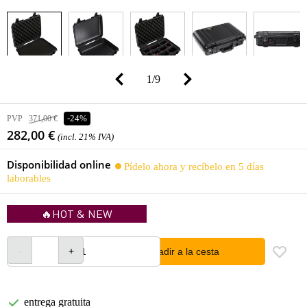
1
/
9
PVP
371,00 €
-24%
282,00 €
(incl. 21% IVA)
Disponibilidad online
Pídelo ahora y recíbelo en 5 días
laborables
🔥HOT & NEW
añadir a la cesta
entrega gratuita