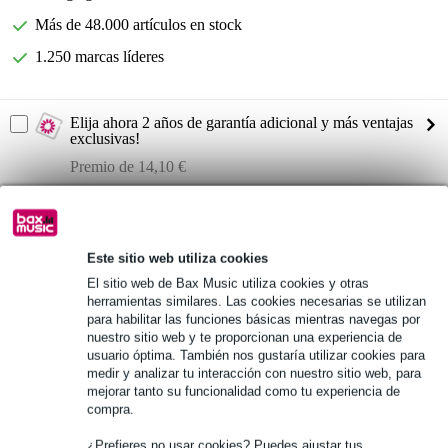
Más de 48.000 artículos en stock
1.250 marcas líderes
Elija ahora 2 años de garantía adicional y más ventajas
exclusivas!
Premio de 14,10 €
Información del producto
tipo de protección: maletín (rígido), sin espuma
Este sitio web utiliza cookies
color: negro
El sitio web de Bax Music utiliza cookies y otras
herramientas similares. Las cookies necesarias se utilizan
Certificación IP: IP67
para habilitar las funciones básicas mientras navegas por
Especificaciones completas
nuestro sitio web y te proporcionan una experiencia de
usuario óptima. También nos gustaría utilizar cookies para
medir y analizar tu interacción con nuestro sitio web, para
Véase también (2)
mejorar tanto su funcionalidad como tu experiencia de
compra.
¿Prefieres no usar cookies? Puedes ajustar tus