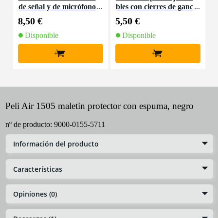
de señal y de micrófono
bles con cierres de ganc
K
XLR - 5 metros
ho y bucle estrecho neg
8,50 €
5,50 €
9
ro (10 ud)
Disponible
Disponible
+
+
Peli Air 1505 maletín protector con espuma, negro
nº de producto:
9000-0155-5711
Información del producto
Características
Opiniones (0)