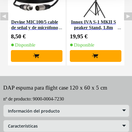
Devine MIC100/5 cable
Innox IVA S-1 MKII S
P
de señal y de micrófono
peaker Stand, 1.8m
m
XLR - 5 metros
8,50 €
19,95 €
0
Disponible
Disponible
+
+
DAP espuma para flight case 120 x 60 x 5 cm
nº de producto:
9000-0004-7230
Información del producto
Características