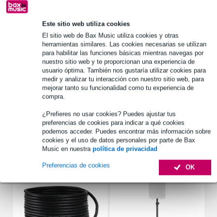
Más de 48.000 artículos en stock
1.250 marcas líderes
Este sitio web utiliza cookies
El sitio web de Bax Music utiliza cookies y otras
herramientas similares. Las cookies necesarias se utilizan
Información del producto
para habilitar las funciones básicas mientras navegas por
nuestro sitio web y te proporcionan una experiencia de
gomaespuma para flight case
usuario óptima. También nos gustaría utilizar cookies para
medir y analizar tu interacción con nuestro sitio web, para
se puede cortar a medida
mejorar tanto su funcionalidad como tu experiencia de
la misma gomaespuma de las maletas DAP Audio Universal Foam
compra.
Cases
¿Prefieres no usar cookies? Puedes ajustar tus
Especificaciones completas
preferencias de cookies para indicar a qué cookies
podemos acceder. Puedes encontrar más información sobre
cookies y el uso de datos personales por parte de Bax
Accesorios (16)
Music en nuestra
política de privacidad
Preferencias de cookies
OK