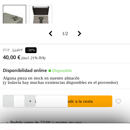
1
/
2
PVP
64,00 €
-38%
40,00 €
(incl. 21% IVA)
Disponibilidad online
Disponible
Alguna pieza en stock en nuestro almacén
(y todavía hay muchas existencias disponibles en el proveedor)
añadir a la cesta
Pedido antes de 23:00 = martes en casa