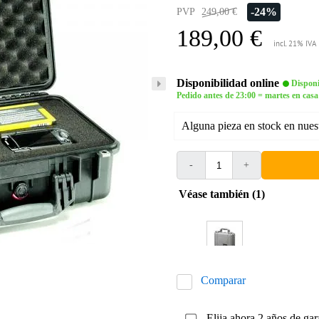
-24%
PVP
249,00 €
189,00 €
incl. 21% IVA
Disponibilidad online
Disponi
Pedido antes de 23:00 = martes en casa
Alguna pieza en stock en nues
-
+
Véase también (1)
Comparar
Elija ahora 2 años de gar