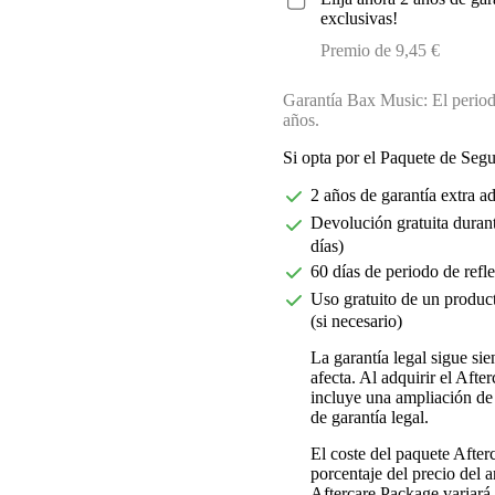
exclusivas!
Premio de 9,45 €
Garantía Bax Music: El periodo
años.
Si opta por el Paquete de Seg
2 años de garantía extra a
Devolución gratuita durant
días)
60 días de periodo de refl
Uso gratuito de un product
(si necesario)
La garantía legal sigue si
afecta. Al adquirir el Aft
incluye una ampliación de 
de garantía legal.
El coste del paquete Afte
porcentaje del precio del ar
Aftercare Package variará d