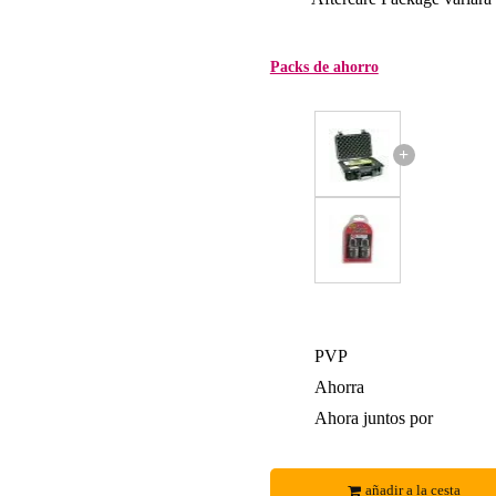
Packs de ahorro
+
PVP
Ahorra
Ahora juntos por
añadir a la cesta