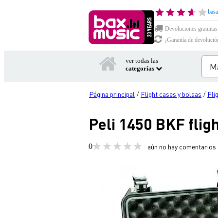
basa
Devoluciones gratuitas
¡Garantía de devolució
ver todas las
categorías
Página principal
Flight cases y bolsas
Fli
/
/
Peli 1450 BKF fli
0
aún no hay comentarios