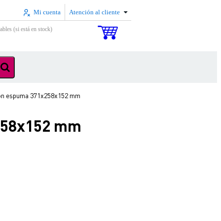
Mi cuenta
Atención al cliente
ables (si está en stock)
 con espuma 371x258x152 mm
x258x152 mm