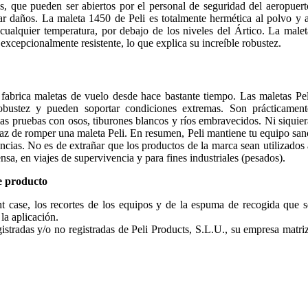
, que pueden ser abiertos por el personal de seguridad del aeropuert
sar daños. La maleta 1450 de Peli es totalmente hermética al polvo y a
cualquier temperatura, por debajo de los niveles del Ártico. La malet
 excepcionalmente resistente, lo que explica su increíble robustez.
fabrica maletas de vuelo desde hace bastante tiempo. Las maletas Pel
obustez y pueden soportar condiciones extremas. Son prácticament
as pruebas con osos, tiburones blancos y ríos embravecidos. Ni siquier
paz de romper una maleta Peli. En resumen, Peli mantiene tu equipo san
ancias. No es de extrañar que los productos de la marca sean utilizados 
a, en viajes de supervivencia y para fines industriales (pesados).
e producto
ght case, los recortes de los equipos y de la espuma de recogida que s
 la aplicación.
stradas y/o no registradas de Peli Products, S.L.U., su empresa matriz