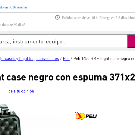
do en 3036 reseñas
Pedidos antes de las 16 h: Entrega en 2-3 días labor
n durante 30 días!
ght cases y flight bags universales
Peli
Peli 1450 BKF flight case negro
/
/
ght case negro con espuma 371
deja tu opinión