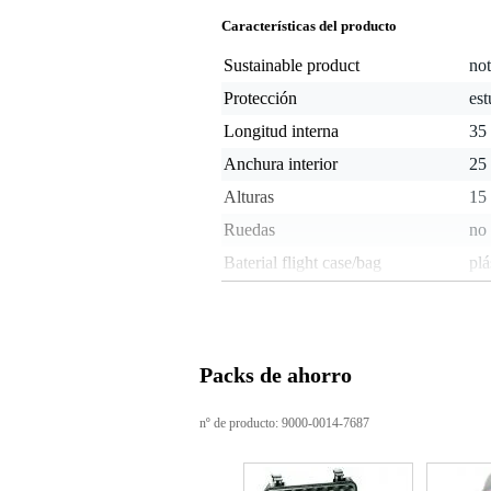
Características del producto
Sustainable product
not
Protección
es
Longitud interna
35
Anchura interior
25
Alturas
15 
Ruedas
no
Baterial flight case/bag
plá
Peso y las dimensiones incluyen el paquete
Peso
3,2
(incluyendo el paquete)
Packs de ahorro
Dimensiones
42,
(incluyendo el paquete)
nº de producto: 9000-0014-7687
Características del producto
flight case universal
equipado con espuma para púas