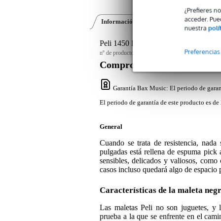
¿Prefieres n
acceder. Pue
Información del producto
Opiniones
(0)
nuestra
polí
Peli 1450 BKF flight case negro co
Preferencias
nº de producto:
9000-0014-7211
Compromiso de servicio
Garantía Bax Music
: El periodo de garan
El periodo de garantía de este producto es de 
General
Cuando se trata de resistencia, nad
pulgadas está rellena de espuma pick 
sensibles, delicados y valiosos, como
casos incluso quedará algo de espacio 
Características de la maleta neg
Las maletas Peli no son juguetes, y 
prueba a la que se enfrente en el camin