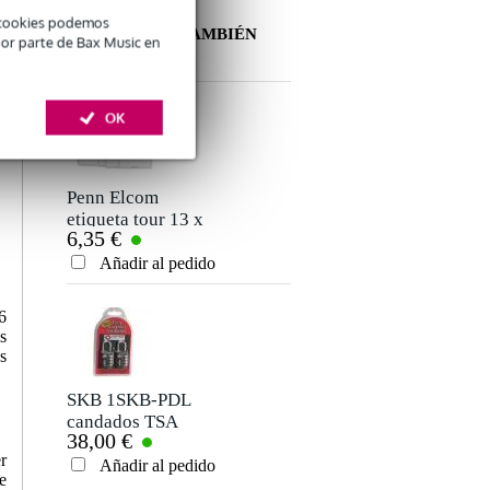
é cookies podemos
OTROS CLIENTES TAMBIÉN
por parte de Bax Music en
COMPRARON
Deja tu opinión
OK
Apodo
Aún no hay opiniones sobre este producto.
Penn Elcom
etiqueta tour 13 x
6,35 €
8,5 cm
Clasificación
Añadir al pedido
Comentario
6
s
s
.
SKB 1SKB-PDL
candados TSA
38,00 €
r
Añadir al pedido
Enviar
e