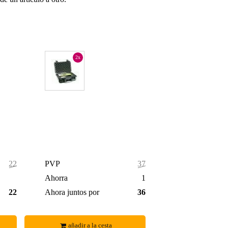
2x
227,00 €
PVP
378,00 €
4,00 €
Ahorra
15,00 €
223,00 €
Ahora juntos por
363,00 €
añadir a la cesta