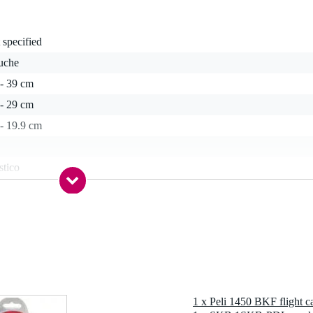
 specified
tuche
 - 39 cm
 - 29 cm
- 19.9 cm
stico
 kg
0 x 36,0 x 19,0 cm