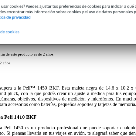
o usar cookies? Puedes ajustar tus preferencias de cookies para indicar a qu
des encontrar más información sobre cookies y el uso de datos personales 
tica de privacidad
n espuma 371x258x152 mm
 de cookies
tía de este producto es de 2 años.
2 años.
a supera a la Peli™ 1450 BKF. Esta maleta negra de 14,6 x 10,2 x 
and pluck, con la que podrás crear un ajuste a medida para tus equipo
 cámaras, objetivos, dispositivos de medición y micrófonos. En mucho
para accesorios como baterías, pequeños soportes y tarjetas de memoria
ra Peli 1410 BKF
la Peli 1450 es un producto profesional que puede soportar cualquie
o. Si piensas llevarla en tus viajes en avión, te alegrará saber que tien