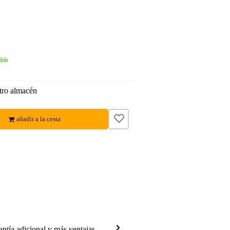
ble
tro almacén
añadir a la cesta
antía adicional y más ventajas