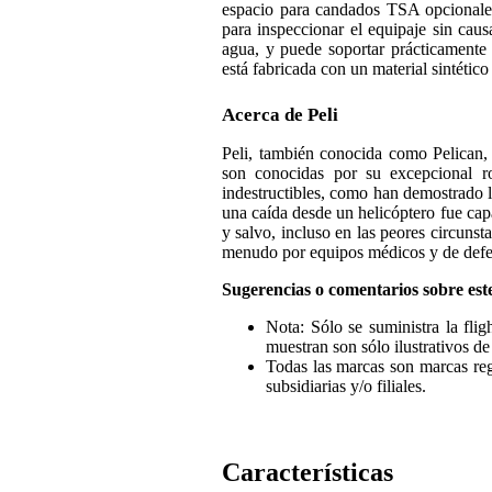
espacio para candados TSA opcionales
para inspeccionar el equipaje sin cau
agua, y puede soportar prácticamente 
está fabricada con un material sintético
Acerca de Peli
Peli, también conocida como Pelican, 
son conocidas por su excepcional r
indestructibles, como han demostrado l
una caída desde un helicóptero fue ca
y salvo, incluso en las peores circunst
menudo por equipos médicos y de defens
Sugerencias o comentarios sobre est
Nota: Sólo se suministra la fli
muestran son sólo ilustrativos de
Todas las marcas son marcas regi
subsidiarias y/o filiales.
Características