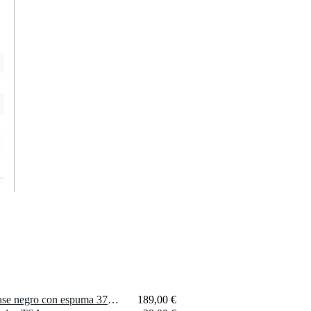
1 x Peli 1450 BKF flight case negro con espuma 371x258x152 mm
189,00 €