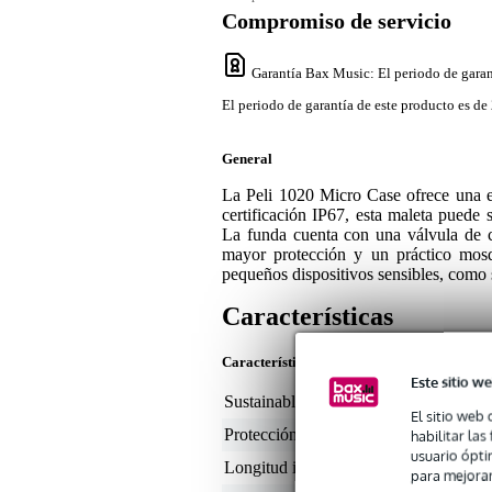
Compromiso de servicio
Garantía Bax Music
: El periodo de garan
El periodo de garantía de este producto es de 
General
La Peli 1020 Micro Case ofrece una ex
certificación IP67, esta maleta puede
La funda cuenta con una válvula de c
mayor protección y un práctico mosqu
pequeños dispositivos sensibles, como 
Características
Características del producto
Este sitio we
Sustainable product
not
El sitio web 
Protección
es
habilitar la
usuario ópti
Longitud interna
< 
para mejorar