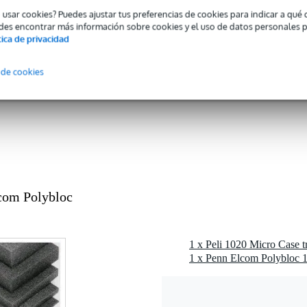
19 cm
o usar cookies? Puedes ajustar tus preferencias de cookies para indicar a qu
- 14.9 cm
des encontrar más información sobre cookies y el uso de datos personales 
tica de privacidad
stico
 de cookies
5 gr
0 x 12,0 x 5,5 cm
×A
)
:
13,5 x 9 x 4,3 cm
com Polybloc
×A
):
17,3 x 12,1 x 5,4 cm
1 x Penn Elcom Polybloc 
bonato (PC)