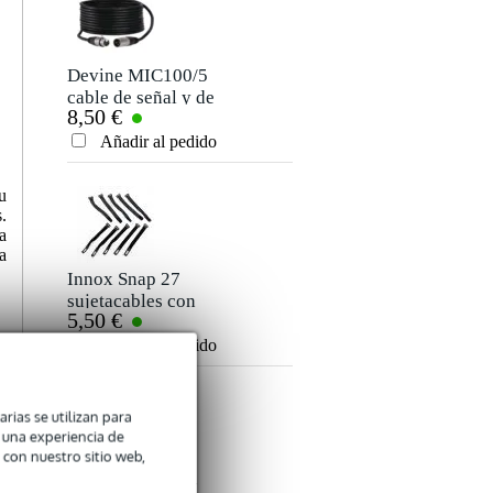
Apodo
Aún no hay opiniones sobre este producto.
Devine MIC100/5
cable de señal y de
8,50 €
micrófono XLR - 5
Clasificación
metros
Añadir al pedido
Comentario
u
.
a
a
Innox Snap 27
sujetacables con
5,50 €
cierres de gancho y
bucle estrecho
Añadir al pedido
Enviar
negro (10 ud)
arias se utilizan para
n una experiencia de
 con nuestro sitio web,
Innox ETA GAF-