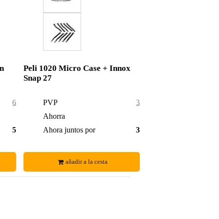
n
Peli 1020 Micro Case + Innox
Snap 27
62,00 €
PVP
37,50 €
3,00 €
Ahorra
1,50 €
59,00 €
Ahora juntos por
36,00 €
añadir a la cesta