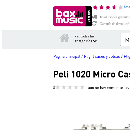
basa
Devoluciones gratuitas
¡Garantía de devolució
ver todas las
categorías
Página principal
Flight cases y bolsas
Fli
/
/
Peli 1020 Micro Ca
0
aún no hay comentarios