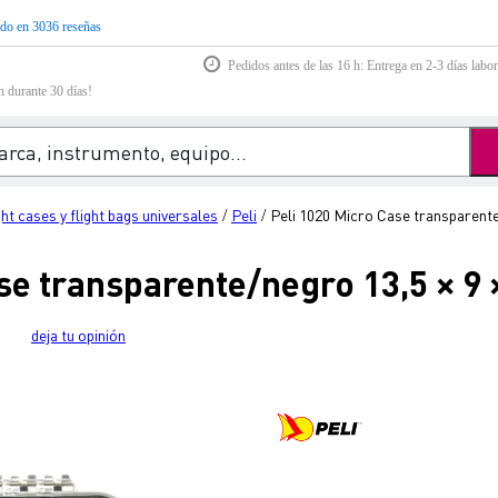
do en 3036 reseñas
Pedidos antes de las 16 h: Entrega en 2-3 días labor
n durante 30 días!
ght cases y flight bags universales
Peli
Peli 1020 Micro Case transparente
/
/
se transparente/negro 13,5 × 9 
deja tu opinión