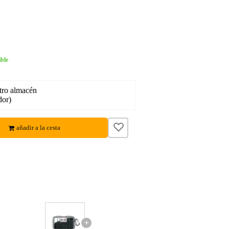
ble
tro almacén
dor)
añadir a la cesta
+