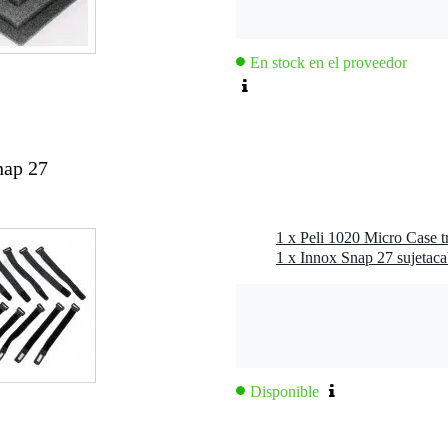
cho termoplástico
o inoxidable
En stock en el proveedor
6 4 lb. Esther
 de purga:
Poliéster Spun-Bond ePTFE Oleophobic
 Máxima 93 °C
(donde sea aplicable por ley)
nap 27
d al agua y al polvo:
Sí
ática de la presión:
Sí
Disponible