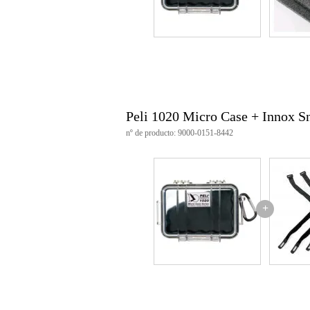
Material del cierre:
Xylex
Material de la junta tórica:
Cau
Material de los pasadores:
Acer
Material de la espuma:
TL - 42
Material de la válvula de aire
Temperaturas:
Mínima -23 °C,
Certificaciones:
IP67
Color:
Transparente/amarillo
Garantía
: Garantía de por vida 
Peli 1020 Micro Case + Innox S
Características de estanqueida
nº de producto: 9000-0151-8442
Mosquetón:
Sí
Válvula de compensación autom
+