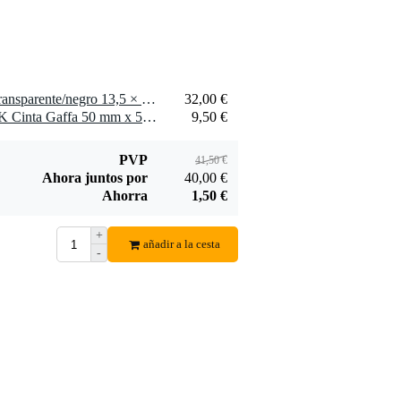
1 x Peli 1020 Micro Case transparente/negro 13,5 × 9 × 4,3 cm
32,00 €
1 x Innox ETA GAF-01-BK Cinta Gaffa 50 mm x 50 m negra
9,50 €
PVP
41,50 €
Ahora juntos por
40,00 €
Ahorra
1,50 €
+
añadir a la cesta
-