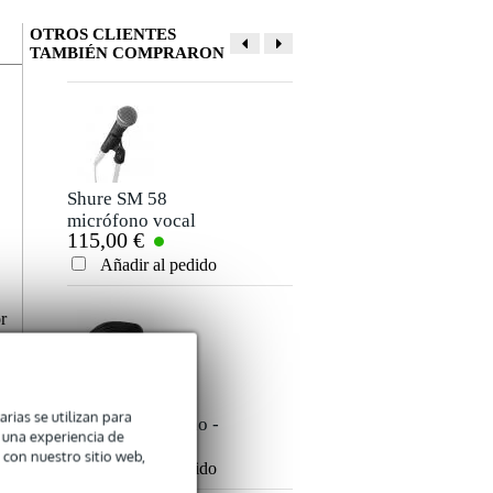
OTROS CLIENTES
TAMBIÉN COMPRARON
Shure SM 58
Pioneer DJ PLX-
micrófono vocal
1000 tocadiscos
115,00 €
749,00 €
dinámico
Añadir al pedido
Añadir al pedido
r
e
,
e
s
Devine VB5005
Pioneer DJ HDJ-
arias se utilizan para
doble RCA macho -
X10-S Auriculares
n una experiencia de
5,00 €
292,00 €
doble RCA macho
para DJ
 con nuestro sitio web,
de 0,50 metros
Añadir al pedido
Añadir al pedido