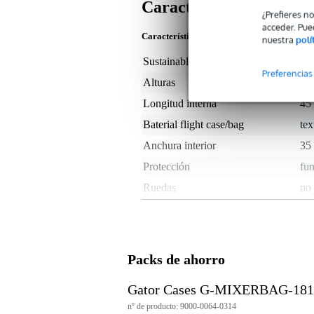
Características
¿Prefieres n
acceder. Pue
Características del producto
nuestra
polí
Sustainable product
not
Preferencias
Alturas
15 
Longitud interna
45
Baterial flight case/bag
tex
Anchura interior
35
Protección
fu
Ruedas
no
Peso y las dimensiones incluyen el paquete
Peso
1,2
(incluyendo el paquete)
Packs de ahorro
Dimensiones
60,
(incluyendo el paquete)
Gator Cases G-MIXERBAG-1815
Características del producto
nº de producto: 9000-0064-0314