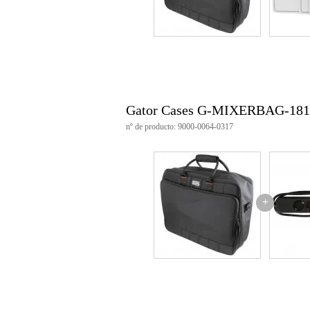
Gator Cases G-MIXERBAG-1815 
nº de producto: 9000-0064-0317
+