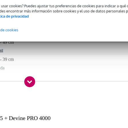
o usar cookies? Puedes ajustar tus preferencias de cookies para indicar a qu
des encontrar más información sobre cookies y el uso de datos personales 
tica de privacidad
 specified
 de cookies
- 19.9 cm
 - 49 cm
til
 - 39 cm
nda
 kg
0 x 57,0 x 8,0 cm
 + Devine PRO 4000