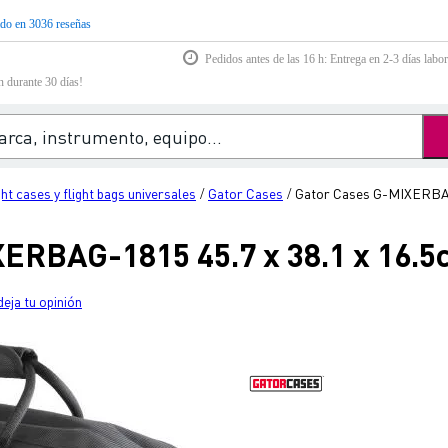
do en 3036 reseñas
Pedidos antes de las 16 h: Entrega en 2-3 días labor
n durante 30 días!
ght cases y flight bags universales
Gator Cases
Gator Cases G-MIXERBAG-
/
/
ERBAG-1815 45.7 x 38.1 x 16.5
deja tu opinión