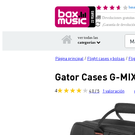
basa
Devoluciones gratuitas
¡Garantía de devolució
ver todas las
categorías
Página principal
Flight cases y bolsas
Fli
/
/
Gator Cases G-MIX
4
4,0 / 5
1
valoración