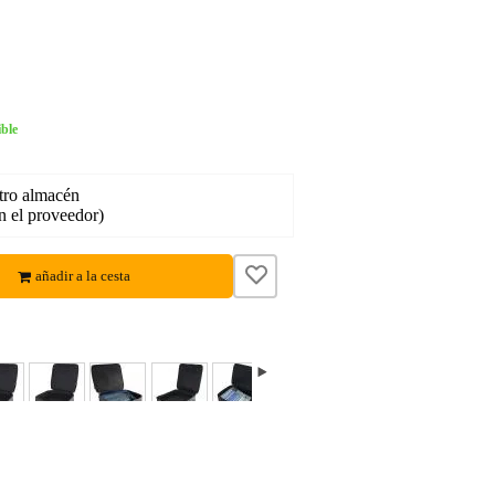
ble
tro almacén
en el proveedor)
añadir a la cesta