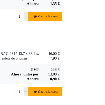
Ahorra
1,35 €
+
añadir a la cesta
-
1 x Gator Cases G-MIXERBAG-1815 45.7 x 38.1 x 16.5cm Mixer Bag
46,00 €
regleta de 6 tomas
7,90 €
PVP
53,90 €
Ahora juntos por
53,00 €
Ahorra
0,90 €
+
añadir a la cesta
-