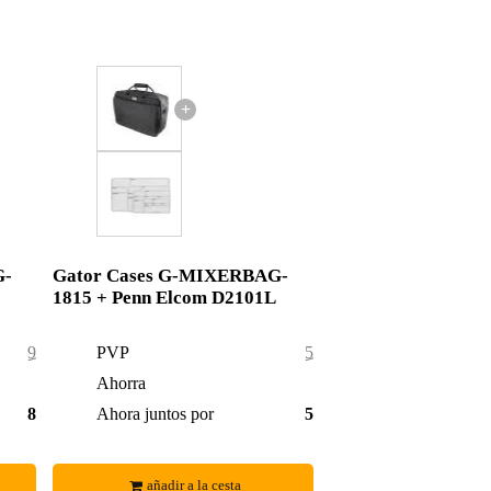
+
G-
Gator Cases G-MIXERBAG-
1815 + Penn Elcom D2101L
95,00 €
PVP
52,35 €
9,00 €
Ahorra
1,35 €
86,00 €
Ahora juntos por
51,00 €
añadir a la cesta