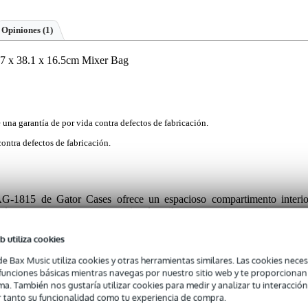
Opiniones
(1)
 x 38.1 x 16.5cm Mixer Bag
e una garantía de por vida contra defectos de fabricación.
contra defectos de fabricación.
-1815 de Gator Cases ofrece un espacioso compartimento interio
e grosor y una carcasa exterior de nailon muy resistente, mientras qu
gran bolsillo frontal. El compartimento principal mide 45,7 cm de largo
 y está forrado con un suave tejido tricot para proteger la mesa d
b utiliza cookies
uras. Lleve cómodamente esta solución de viaje gracias a las asa
de Bax Music utiliza cookies y otras herramientas similares. Las cookies neces
esmontable para el hombro.
s funciones básicas mientras navegas por nuestro sitio web y te proporciona
ma. También nos gustaría utilizar cookies para medir y analizar tu interacción
 tanto su funcionalidad como tu experiencia de compra.