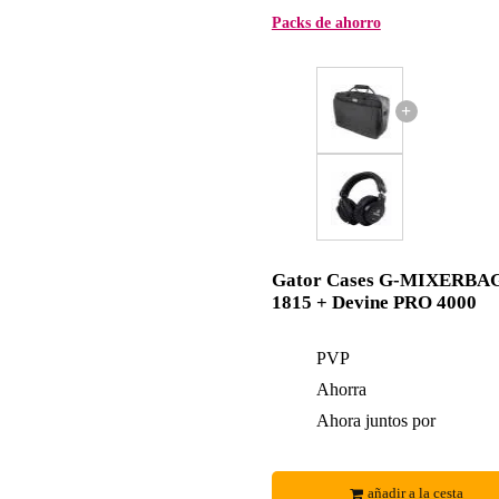
Packs de ahorro
+
Gator Cases G-MIXERBA
1815 + Devine PRO 4000
PVP
Ahorra
Ahora juntos por
añadir a la cesta