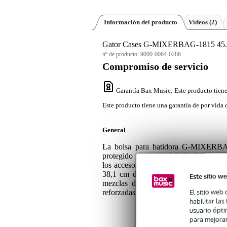
Información del producto
Vídeos (2)
Gator Cases G-MIXERBAG-1815 45.7
nº de producto:
9000-0064-0286
Compromiso de servicio
Garantía Bax Music
: Este producto tien
Este producto tiene una garantía de por vida 
General
La bolsa para batidora G-MIXERBAG
protegido por un acolchado de 10 mm d
los accesorios pueden guardarse en el 
38,1 cm de ancho y 16,5 cm de fondo,
Este sitio we
mezclas de arañazos, golpes y rozad
El sitio web 
reforzadas tipo maleta o a la correa d
habilitar la
usuario ópti
para mejorar