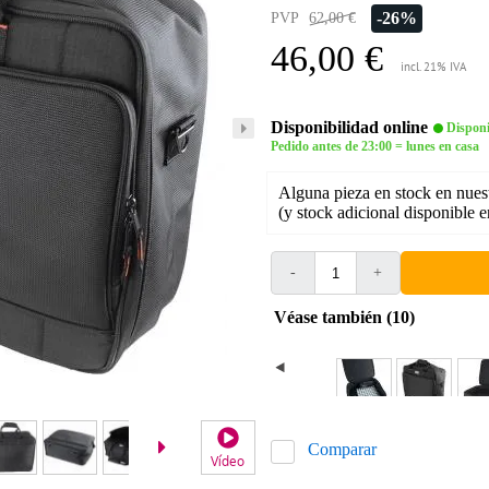
-26%
PVP
62,00 €
46,00 €
incl. 21% IVA
Disponibilidad online
Disponi
Pedido antes de 23:00 = lunes en casa
Alguna pieza en stock en nues
(y stock adicional disponible 
-
+
Véase también (10)
Comparar
Vídeo
Video 2