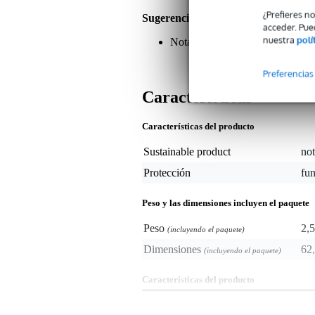
¿Prefieres n
Sugerencias o comentarios sobre est
acceder. Pue
nuestra
polí
Nota: Sólo se suministra el fligh
Preferencias
Características
Características del producto
Sustainable product
not
Protección
fu
Peso y las dimensiones incluyen el paquete
Peso
2,5
(incluyendo el paquete)
Dimensiones
62,
(incluyendo el paquete)
Características del producto
flightbag universal