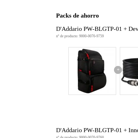
mochila
repelente al agua duradero
compartimentos grandes y pequ
Packs de ahorro
compartimento modular para cab
compartimento especial para mi
compartimento para el portátil
D'Addario PW-BLGTP-01 + Dev
cremalleras resistentes
nº de producto: 9000-0070-9759
protección óptima
correas de hombro resistentes
+
D'Addario PW-BLGTP-01 + Inn
nº de producto: 9000-0070-9760