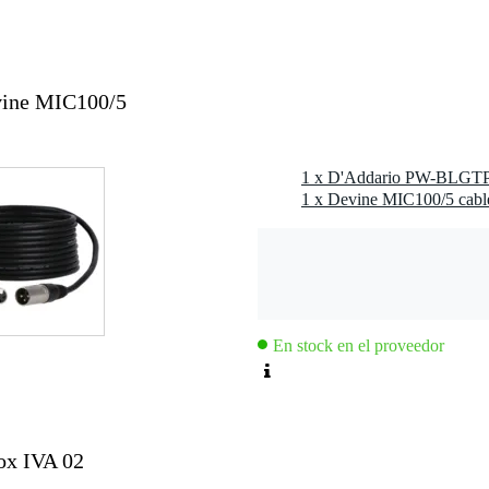
eños
les
crófonos
ine MIC100/5
En stock en el proveedor
ox IVA 02