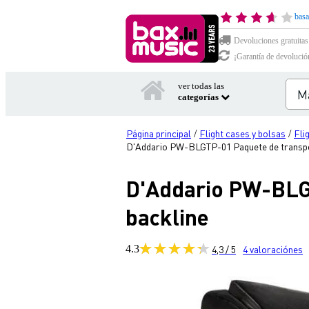
basa
Devoluciones gratuitas
¡Garantía de devolució
ver todas las
categorías
Página principal
Flight cases y bolsas
Fli
/
/
D'Addario PW-BLGTP-01 Paquete de transpor
D'Addario PW-BLGT
backline
4.3
4,3 / 5
4
valoraciónes