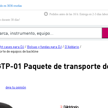
do en 3036 reseñas
Pedidos antes de las 16 h: Entrega en 2-3 días labor
n durante 30 días!
ght cases para DJ
Bolsas y fundas para DJ
D'Addario
/
/
/
te de equipos de backline
P-01 Paquete de transporte d
deja tu opinión