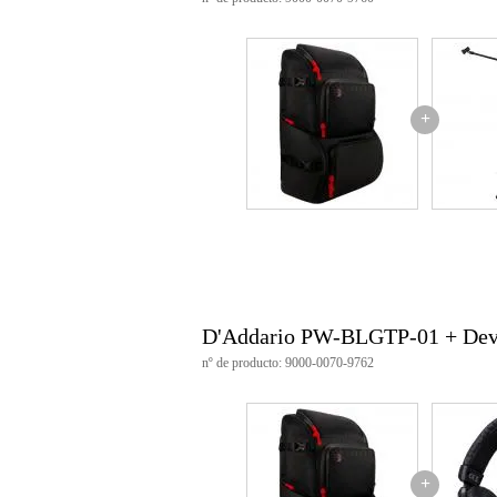
+
D'Addario PW-BLGTP-01 + Dev
nº de producto: 9000-0070-9762
+