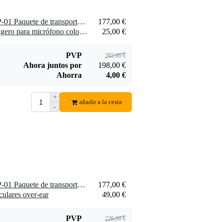
1 x D'Addario PW-BLGTP-01 Paquete de transporte de equipos de backline
177,00 €
1 x Innox IVA 02 soporte ligero para micrófono color negro
25,00 €
PVP
202,00 €
Ahora juntos por
198,00 €
Ahorra
4,00 €
+
añadir a la cesta
-
1 x D'Addario PW-BLGTP-01 Paquete de transporte de equipos de backline
177,00 €
ulares over-ear
49,00 €
PVP
226,00 €