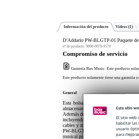
Información del producto
Vídeos (1)
D'Addario PW-BLGTP-01 Paquete de tr
nº de producto:
9000-0070-9570
Compromiso de servicio
Garantía Bax Music
: Este producto sola
Este producto solamente tiene una garantía co
General
Esta bolsa de transporte de D'Addar
Este sitio we
almacenamiento perfectamente organiza
Además de eso, la Backline Gear Trans
El sitio web 
incluyendo divisores incorporados y co
habilitar la
cables y micrófono. Acabada con crema
usuario ópti
PW-BLGTP-01 es una elección más que s
para mejorar
musical por igual.