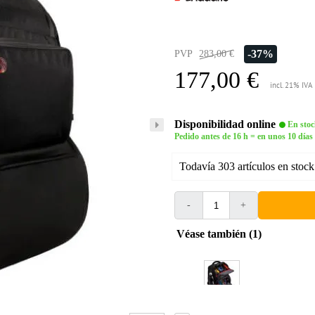
-37%
PVP
283,00 €
177,00 €
incl. 21% IVA
Disponibilidad online
En stoc
Pedido antes de 16 h = en unos 10 días
Todavía 303 artículos en stock
-
+
Véase también (1)