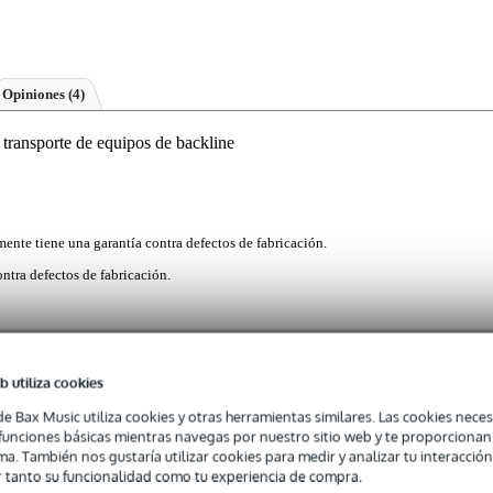
Opiniones
(4)
ansporte de equipos de backline
mente tiene una garantía contra defectos de fabricación.
ntra defectos de fabricación.
io no sólo admite una gran cantidad de material, sino que ofrece u
b utiliza cookies
do gracias a sus numerosos bolsillos y compartimentos independientes
port Pack cuenta con un diseño altamente protector, cómodo y modular
de Bax Music utiliza cookies y otras herramientas similares. Las cookies neces
mpartimentos dedicados para artículos tales como su ordenador portátil
s funciones básicas mientras navegas por nuestro sitio web y te proporciona
lleras de confianza y resistentes correas para el hombro, la D'Addari
ma. También nos gustaría utilizar cookies para medir y analizar tu interacción
egura para músicos, productores y otros profesionales de la industri
 tanto su funcionalidad como tu experiencia de compra.