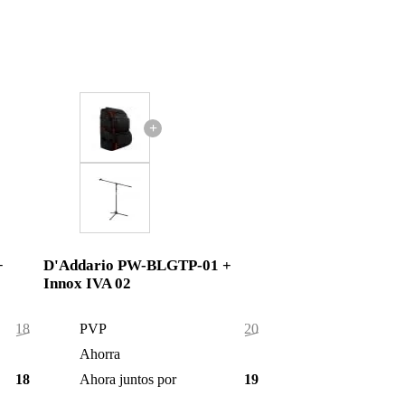
+
+
D'Addario PW-BLGTP-01 +
Innox IVA 02
185,50 €
PVP
202,00 €
1,50 €
Ahorra
4,00 €
184,00 €
Ahora juntos por
198,00 €